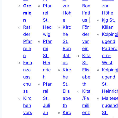
Gre
Pfar
zur
Bon
zur
mie
rei
Höh
ifati
Höhe
n
St.
e
us
|
kjg St.
Rat
Hed
Kirc
För
Kilian
der
wig
he
der
Kolping
Pfar
Pfar
St.
ver
ugend
reie
rei
Bon
ein
Paderb
n
St.
ifati
Kita
orn-
Fina
Hei
us
St.
West
nza
nric
Kirc
Elis
Kolping
uss
h
he
abe
ugend
chu
Pfar
St.
th
St.
ss
rei
Elis
Kita
Heinric
Kirc
St.
abe
/Fa
Maltes
hen
Juli
th
mili
rjugen
vors
an
Kirc
enz
St.