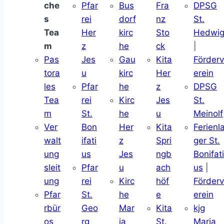
che
Pfar
Bus
Fra
DPSG
s
rei
dorf
nz
St.
Tea
Her
kirc
Sto
Hedwi
m
z
he
ck
|
Pas
Jes
Gau
Kita
Förder
tora
u
kirc
Her
erein
les
Pfar
he
z
DPSG
Tea
rei
Kirc
Jes
St.
m
St.
he
u
Meinolf
Ver
Bon
Her
Kita
Ferienl
walt
ifati
z
Spri
ger St.
ung
us
Jes
ngb
Bonifat
sleit
Pfar
u
ach
us
|
ung
rei
Kirc
höf
Förder
Pfar
St.
he
e
erein
rbür
Geo
Mar
Kita
kjg
os
rg
ia
St.
Maria