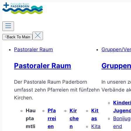
Zum
Inhalt
springen
Back To Main
Pastoraler Raum
Gruppen/Ve
Pastoraler Raum
Gruppen
Der Pastorale Raum Paderborn
In unseren z
umfasst zehn Pfarreien mit fünfzehn
Verbände akt
Kirchen.
Kinder
Hau
Pfa
Kir
Kit
Jugen
pta
rrei
che
as
Bonijug
mtli
en
n
Kita
end