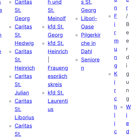
s
Caritas
h und
s St.
n
r
e
St.
St.
Georg
F
/
Georg
Meinolf
Libori-
i
B
Caritas
kfd St.
Oase
r
e
n
St.
Georg
Pilgerkir
m
e
Hedwig
kfd St.
che in
u
r
e
Caritas
Heinrich
Dahl
n
d
St.
|
Seniore
g
i
Heinrich
Fraueng
n
K
g
Caritas
espräch
i
u
St.
skreis
r
n
Julian
kfd St.
c
g
Caritas
Laurenti
h
W
St.
us
l
i
Liborius
i
e
Caritas
c
d
St.