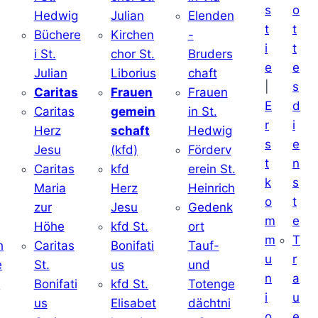
s
o
Hedwig
Julian
Elenden
t
t
Büchere
Kirchen
-
i
t
i St.
chor St.
Bruders
e
e
Julian
Liborius
chaft
|
s
j
Caritas
Frauen
Frauen
E
d
Caritas
gemein
in St.
r
i
Herz
schaft
Hedwig
s
e
Jesu
(kfd)
Förderv
t
n
Caritas
kfd
erein St.
k
s
j
Maria
Herz
Heinrich
o
t
zur
Jesu
Gedenk
m
e
Höhe
kfd St.
ort
m
T
h
Caritas
Bonifati
Tauf-
u
r
e
St.
us
und
n
a
d
Bonifati
kfd St.
Totenge
i
u
us
Elisabet
dächtni
o
e