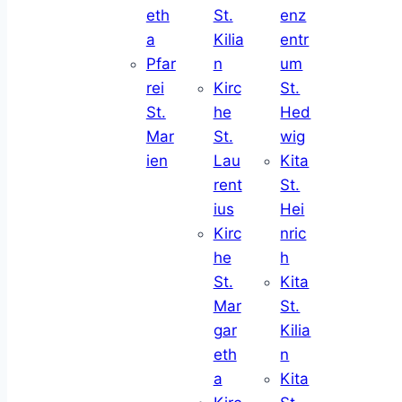
eth
St.
enz
a
Kilia
entr
Pfar
n
um
rei
Kirc
St.
St.
he
Hed
Mar
St.
wig
ien
Lau
Kita
rent
St.
ius
Hei
Kirc
nric
he
h
St.
Kita
Mar
St.
gar
Kilia
eth
n
a
Kita