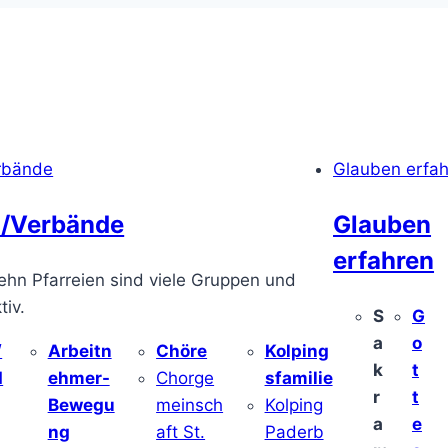
rbände
Glauben erfa
/Verbände
Glauben
erfahren
ehn Pfarreien sind viele Gruppen und
iv.
S
G
a
o
/
Arbeitn
Chöre
Kolping
k
t
d
ehmer-
Chorge
sfamilie
r
t
Bewegu
meinsch
Kolping
a
e
ng
aft St.
Paderb