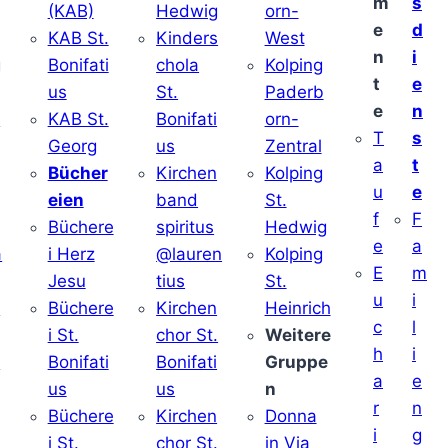
m
s
(KAB)
Hedwig
orn-
e
d
KAB St.
Kinders
West
n
i
g
Bonifati
chola
Kolping
t
e
us
St.
Paderb
e
n
v
KAB St.
Bonifati
orn-
T
s
Georg
us
Zentral
a
t
Bücher
Kirchen
Kolping
u
e
eien
band
St.
f
F
Büchere
spiritus
Hedwig
e
a
a
i Herz
@lauren
Kolping
E
m
Jesu
tius
St.
u
i
i
Büchere
Kirchen
Heinrich
c
l
i St.
chor St.
Weitere
h
i
v
Bonifati
Bonifati
Gruppe
a
e
us
us
n
r
n
Büchere
Kirchen
Donna
i
g
i St.
chor St.
in Via