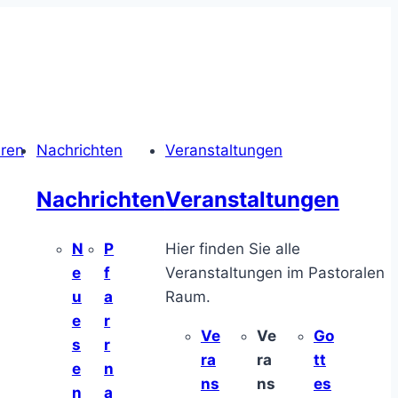
hren
Nachrichten
Veranstaltungen
Nachrichten
Veranstaltungen
N
P
Hier finden Sie alle
e
f
Veranstaltungen im Pastoralen
u
a
Raum.
e
r
Ve
Ve
Go
s
r
ra
ra
tt
e
n
ns
ns
es
n
a