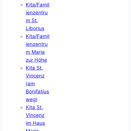
Kita/Famil
ienzentru
m St.
Liborius
Kita/Famil
ienzentru
m Maria
zur Höhe
Kita St.
Vincenz
(am
Bonifatius
weg)
Kita St.
Vincenz
im Haus