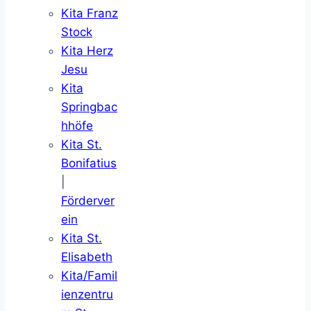
Kita Franz
Stock
Kita Herz
Jesu
Kita
Springbac
hhöfe
Kita St.
Bonifatius
|
Förderver
ein
Kita St.
Elisabeth
Kita/Famil
ienzentru