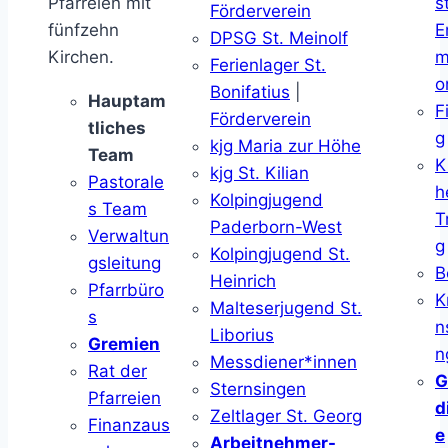
Pfarreien mit
s
Förderverein
fünfzehn
E
DPSG St. Meinolf
Kirchen.
m
Ferienlager St.
o
Bonifatius
|
Hauptam
F
Förderverein
tliches
g
kjg Maria zur Höhe
Team
K
kjg St. Kilian
Pastorale
h
Kolpingjugend
s Team
T
Paderborn-West
Verwaltun
g
Kolpingjugend St.
gsleitung
B
Heinrich
Pfarrbüro
K
Malteserjugend St.
s
n
Liborius
Gremien
n
Messdiener*innen
Rat der
G
Sternsingen
Pfarreien
d
Zeltlager St. Georg
Finanzaus
e
Arbeitnehmer-