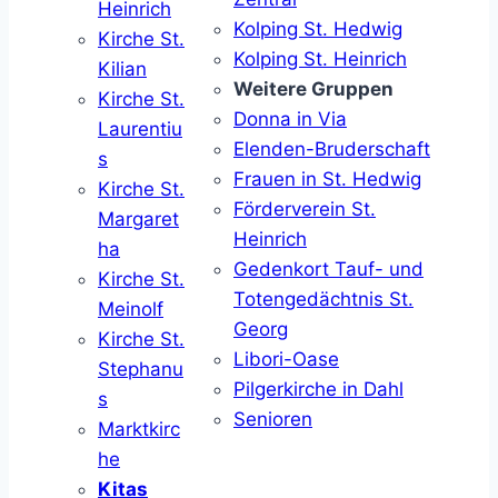
Heinrich
Kolping St. Hedwig
Kirche St.
Kolping St. Heinrich
Kilian
Weitere Gruppen
Kirche St.
Donna in Via
Laurentiu
Elenden-Bruderschaft
s
Frauen in St. Hedwig
Kirche St.
Förderverein St.
Margaret
Heinrich
ha
Gedenkort Tauf- und
Kirche St.
Totengedächtnis St.
Meinolf
Georg
Kirche St.
Libori-Oase
Stephanu
Pilgerkirche in Dahl
s
Senioren
Marktkirc
he
Kitas