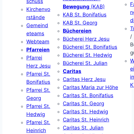
schuss
F
Bewegung
(KAB)
Kirchenvo
n
KAB St. Bonifatius
rstände
d
KAB St. Georg
Gemeind
T
Büchereien
eteams
/
Bücherei Herz Jesu
Webteam
B
Bücherei St. Bonifatius
Pfarreien
g
Bücherei St. Hedwig
Pfarrei
W
Bücherei St. Julian
Herz Jesu
ei
Caritas
Pfarrei St.
i
Caritas Herz Jesu
Bonifatius
K
Caritas Maria zur Höhe
Pfarrei St.
Caritas St. Bonifatius
Georg
Caritas St. Georg
Pfarrei St.
Caritas St. Hedwig
Hedwig
Caritas St. Heinrich
Pfarrei St.
Caritas St. Julian
Heinrich