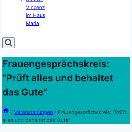
Vincenz
im Haus
Maria
Frauengesprächskreis:
“Prüft alles und behaltet
das Gute”
/
Veranstaltungen
/
Frauengesprächskreis: “Prüft
alles und behaltet das Gute”