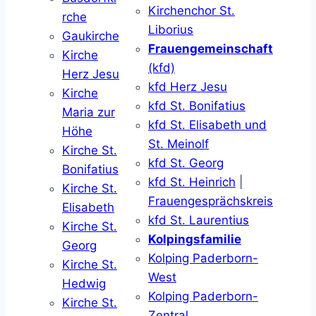
Kirchenchor St.
rche
Liborius
Gaukirche
Frauengemeinschaft
Kirche
(kfd)
Herz Jesu
kfd Herz Jesu
Kirche
kfd St. Bonifatius
Maria zur
kfd St. Elisabeth und
Höhe
St. Meinolf
Kirche St.
kfd St. Georg
Bonifatius
kfd St. Heinrich
|
Kirche St.
Frauengesprächskreis
Elisabeth
kfd St. Laurentius
Kirche St.
Kolpingsfamilie
Georg
Kolping Paderborn-
Kirche St.
West
Hedwig
Kolping Paderborn-
Kirche St.
Zentral