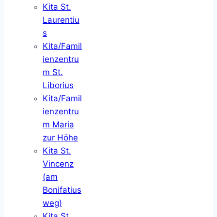
Kita St.
Laurentiu
s
Kita/Famil
ienzentru
m St.
Liborius
Kita/Famil
ienzentru
m Maria
zur Höhe
Kita St.
Vincenz
(am
Bonifatius
weg)
Kita St.