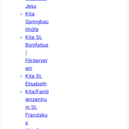
Jesu
Kita
Springbac
hhöfe
Kita St.
Bonifatius
|
Förderver
ein
Kita St.
Elisabeth
Kita/Famil
ienzentru
m St.
Franzisku
s