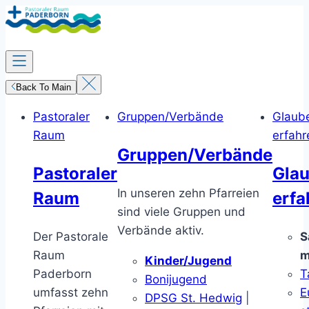
Zum
Inhalt
springen
Back To Main
Pastoraler
Gruppen/Verbände
Glaub
Raum
erfahr
Gruppen/Verbände
Pastoraler
Gla
In unseren zehn Pfarreien
Raum
erfa
sind viele Gruppen und
Verbände aktiv.
Der Pastorale
S
Raum
m
Kinder/Jugend
Paderborn
T
Bonijugend
umfasst zehn
E
DPSG St. Hedwig
|