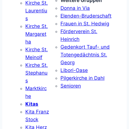
Weitere Gruppen
Kirche St.
Donna in Via
Laurentiu
Elenden-Bruderschaft
s
Frauen in St. Hedwig
Kirche St.
Förderverein St.
Margaret
Heinrich
ha
Gedenkort Tauf- und
Kirche St.
Totengedächtnis St.
Meinolf
Georg
Kirche St.
Libori-Oase
Stephanu
Pilgerkirche in Dahl
s
Senioren
Marktkirc
he
Kitas
Kita Franz
Stock
Kita Herz