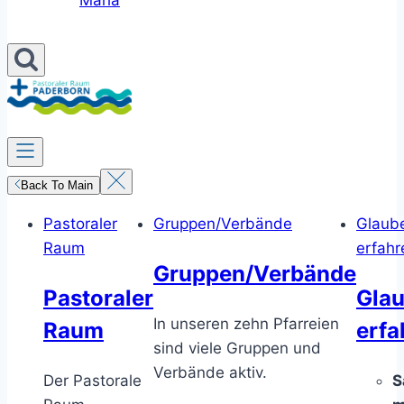
Maria
Back To Main
Pastoraler
Gruppen/Verbände
Glaub
Raum
erfahr
Gruppen/Verbände
Pastoraler
Gla
In unseren zehn Pfarreien
Raum
erfa
sind viele Gruppen und
Verbände aktiv.
Der Pastorale
S