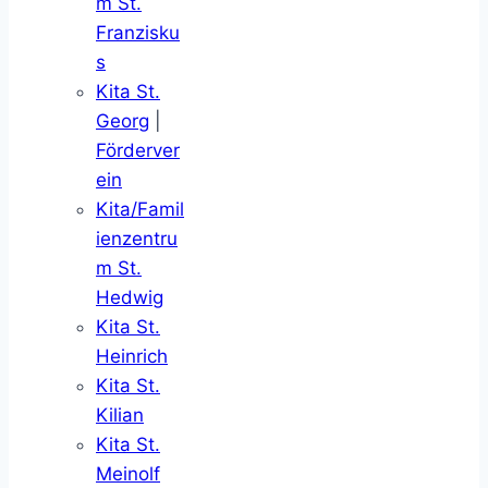
m St.
Franzisku
s
Kita St.
Georg
|
Förderver
ein
Kita/Famil
ienzentru
m St.
Hedwig
Kita St.
Heinrich
Kita St.
Kilian
Kita St.
Meinolf