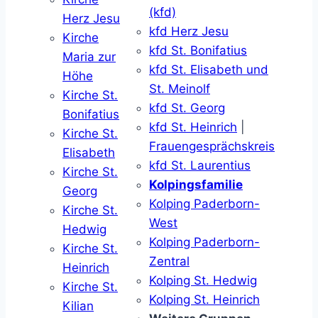
(kfd)
Herz Jesu
kfd Herz Jesu
Kirche
kfd St. Bonifatius
Maria zur
kfd St. Elisabeth und
Höhe
St. Meinolf
Kirche St.
kfd St. Georg
Bonifatius
kfd St. Heinrich
|
Kirche St.
Frauengesprächskreis
Elisabeth
kfd St. Laurentius
Kirche St.
Kolpingsfamilie
Georg
Kolping Paderborn-
Kirche St.
West
Hedwig
Kolping Paderborn-
Kirche St.
Zentral
Heinrich
Kolping St. Hedwig
Kirche St.
Kolping St. Heinrich
Kilian