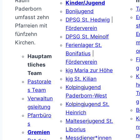
Raum
m
Kinder/Jugend
Paderborn
T
Bonijugend
umfasst zehn
E
DPSG St. Hedwig
|
Pfarreien mit
s
Förderverein
fünfzehn
E
DPSG St. Meinolf
Kirchen.
m
Ferienlager St.
o
Bonifatius
|
Hauptam
F
Förderverein
tliches
g
kjg Maria zur Höhe
Team
K
kjg St. Kilian
Pastorale
h
Kolpingjugend
s Team
T
Paderborn-West
Verwaltun
g
Kolpingjugend St.
gsleitung
B
Heinrich
Pfarrbüro
K
Malteserjugend St.
s
n
Liborius
Gremien
n
Messdiener*innen