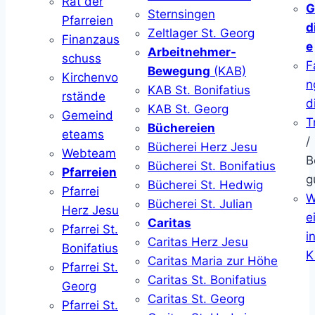
Rat der
G
Sternsingen
Pfarreien
d
Zeltlager St. Georg
Finanzaus
e
Arbeitnehmer-
schuss
F
Bewegung
(KAB)
Kirchenvo
n
KAB St. Bonifatius
rstände
d
KAB St. Georg
Gemeind
T
Büchereien
eteams
/
Bücherei Herz Jesu
Webteam
B
Bücherei St. Bonifatius
Pfarreien
g
Bücherei St. Hedwig
Pfarrei
W
Bücherei St. Julian
Herz Jesu
ei
Caritas
Pfarrei St.
i
Caritas Herz Jesu
Bonifatius
K
Caritas Maria zur Höhe
Pfarrei St.
Caritas St. Bonifatius
Georg
Caritas St. Georg
Pfarrei St.