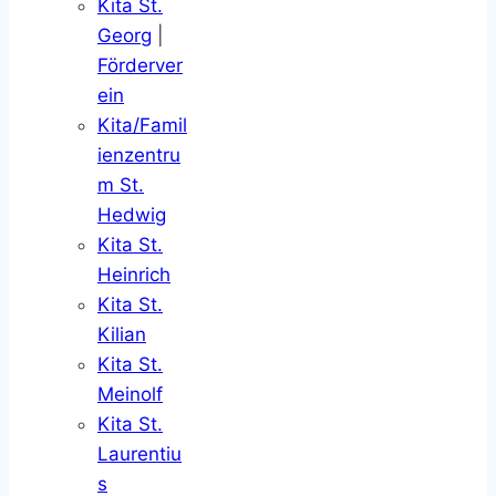
Kita St.
Georg
|
Förderver
ein
Kita/Famil
ienzentru
m St.
Hedwig
Kita St.
Heinrich
Kita St.
Kilian
Kita St.
Meinolf
Kita St.
Laurentiu
s