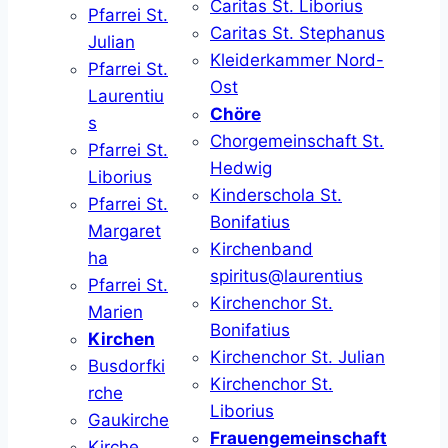
Caritas St. Liborius
Pfarrei St.
Caritas St. Stephanus
Julian
Kleiderkammer Nord-
Pfarrei St.
Ost
Laurentiu
Chöre
s
Chorgemeinschaft St.
Pfarrei St.
Hedwig
Liborius
Kinderschola St.
Pfarrei St.
Bonifatius
Margaret
Kirchenband
ha
spiritus@laurentius
Pfarrei St.
Kirchenchor St.
Marien
Bonifatius
Kirchen
Kirchenchor St. Julian
Busdorfki
Kirchenchor St.
rche
Liborius
Gaukirche
Frauengemeinschaft
Kirche