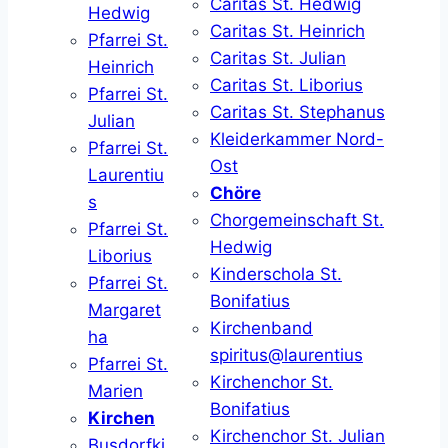
Caritas St. Hedwig
Hedwig
Caritas St. Heinrich
Pfarrei St.
Caritas St. Julian
Heinrich
Caritas St. Liborius
Pfarrei St.
Caritas St. Stephanus
Julian
Kleiderkammer Nord-
Pfarrei St.
Ost
Laurentiu
Chöre
s
Chorgemeinschaft St.
Pfarrei St.
Hedwig
Liborius
Kinderschola St.
Pfarrei St.
Bonifatius
Margaret
Kirchenband
ha
spiritus@laurentius
Pfarrei St.
Kirchenchor St.
Marien
Bonifatius
Kirchen
Kirchenchor St. Julian
Busdorfki