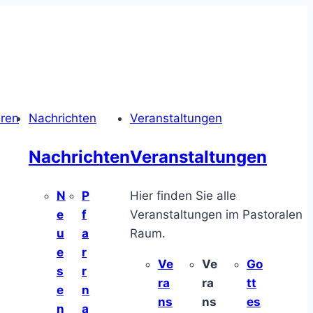
hren
Nachrichten
Veranstaltungen
Nachrichten
Veranstaltungen
N
P
Hier finden Sie alle
e
f
Veranstaltungen im Pastoralen
u
a
Raum.
e
r
Ve
Ve
Go
s
r
ra
ra
tt
e
n
ns
ns
es
n
a