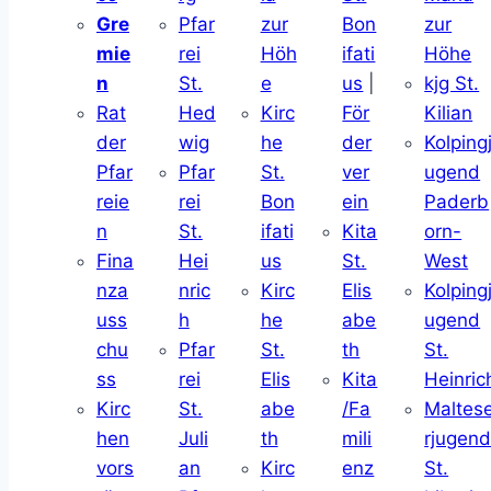
Gre
Pfar
zur
Bon
zur
mie
rei
Höh
ifati
Höhe
n
St.
e
us
|
kjg St.
Rat
Hed
Kirc
För
Kilian
der
wig
he
der
Kolping
Pfar
Pfar
St.
ver
ugend
reie
rei
Bon
ein
Paderb
n
St.
ifati
Kita
orn-
Fina
Hei
us
St.
West
nza
nric
Kirc
Elis
Kolping
uss
h
he
abe
ugend
chu
Pfar
St.
th
St.
ss
rei
Elis
Kita
Heinric
Kirc
St.
abe
/Fa
Maltes
hen
Juli
th
mili
rjugen
vors
an
Kirc
enz
St.