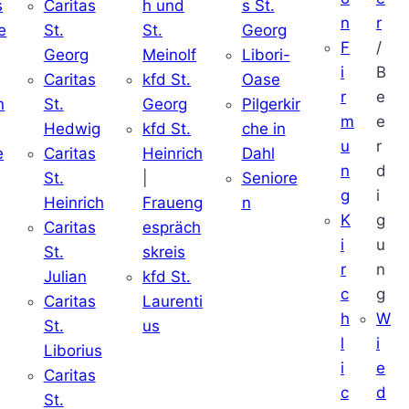
s
Caritas
h und
s St.
n
r
e
St.
St.
Georg
F
/
Georg
Meinolf
Libori-
i
B
Caritas
kfd St.
Oase
r
e
n
St.
Georg
Pilgerkir
m
e
Hedwig
kfd St.
che in
u
r
e
Caritas
Heinrich
Dahl
n
d
St.
|
Seniore
g
i
Heinrich
Fraueng
n
K
g
Caritas
espräch
i
u
St.
skreis
r
n
Julian
kfd St.
c
g
Caritas
Laurenti
h
W
St.
us
l
i
Liborius
i
e
Caritas
c
d
St.