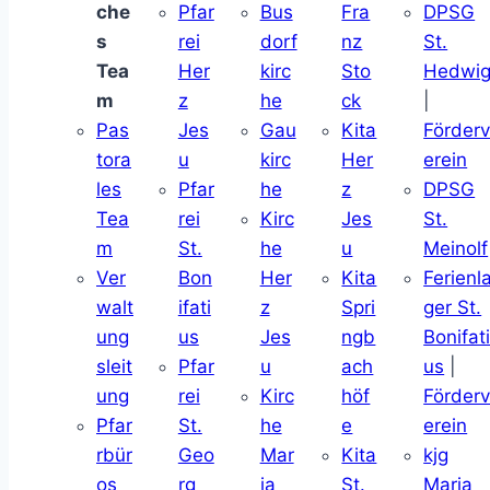
che
Pfar
Bus
Fra
DPSG
s
rei
dorf
nz
St.
Tea
Her
kirc
Sto
Hedwi
m
z
he
ck
|
Pas
Jes
Gau
Kita
Förder
tora
u
kirc
Her
erein
les
Pfar
he
z
DPSG
Tea
rei
Kirc
Jes
St.
m
St.
he
u
Meinolf
Ver
Bon
Her
Kita
Ferienl
walt
ifati
z
Spri
ger St.
ung
us
Jes
ngb
Bonifat
sleit
Pfar
u
ach
us
|
ung
rei
Kirc
höf
Förder
Pfar
St.
he
e
erein
rbür
Geo
Mar
Kita
kjg
os
rg
ia
St.
Maria