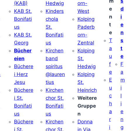
m
s
(KAB)
Hedwig
orn-
e
d
KAB St.
Kinders
West
n
i
g
Bonifati
chola
Kolping
t
e
us
St.
Paderb
e
n
v
KAB St.
Bonifati
orn-
T
s
Georg
us
Zentral
a
t
Bücher
Kirchen
Kolping
u
e
eien
band
St.
f
F
Büchere
spiritus
Hedwig
e
a
a
i Herz
@lauren
Kolping
E
m
Jesu
tius
St.
u
i
i
Büchere
Kirchen
Heinrich
c
l
i St.
chor St.
Weitere
h
i
v
Bonifati
Bonifati
Gruppe
a
e
us
us
n
r
n
Büchere
Kirchen
Donna
i
g
i St.
chor St.
in Via