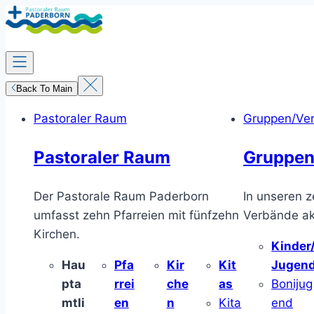
Zum
Inhalt
springen
Back To Main
Pastoraler Raum
Gruppen/Ve
Pastoraler Raum
Gruppen
Der Pastorale Raum Paderborn
In unseren z
umfasst zehn Pfarreien mit fünfzehn
Verbände akt
Kirchen.
Kinder
Hau
Pfa
Kir
Kit
Jugen
pta
rrei
che
as
Bonijug
mtli
en
n
Kita
end