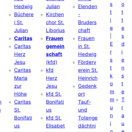
s
o
Hedwig
Julian
Elenden
t
t
Büchere
Kirchen
-
i
t
i St.
chor St.
Bruders
e
e
Julian
Liborius
chaft
|
s
j
Caritas
Frauen
Frauen
E
d
Caritas
gemein
in St.
r
i
Herz
schaft
Hedwig
s
e
Jesu
(kfd)
Förderv
t
n
Caritas
kfd
erein St.
k
s
j
Maria
Herz
Heinrich
o
t
zur
Jesu
Gedenk
m
e
Höhe
kfd St.
ort
m
T
h
Caritas
Bonifati
Tauf-
u
r
e
St.
us
und
n
a
d
Bonifati
kfd St.
Totenge
i
u
us
Elisabet
dächtni
o
e