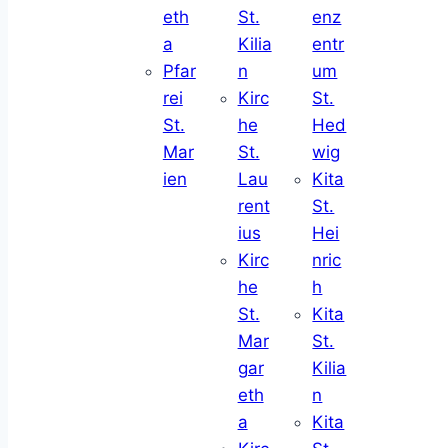
eth
St.
enz
a
Kilia
entr
Pfar
n
um
rei
Kirc
St.
St.
he
Hed
Mar
St.
wig
ien
Lau
Kita
rent
St.
ius
Hei
Kirc
nric
he
h
St.
Kita
Mar
St.
gar
Kilia
eth
n
a
Kita