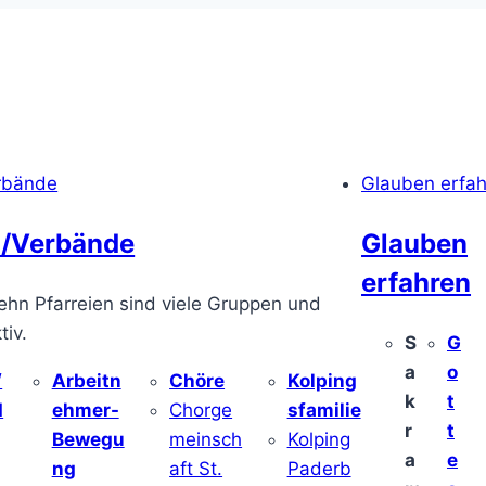
rbände
Glauben erfa
/Verbände
Glauben
erfahren
ehn Pfarreien sind viele Gruppen und
iv.
S
G
a
o
/
Arbeitn
Chöre
Kolping
k
t
d
ehmer-
Chorge
sfamilie
r
t
Bewegu
meinsch
Kolping
a
e
ng
aft St.
Paderb