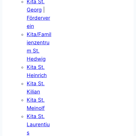
Kita St.
Georg
|
Förderver
ein
Kita/Famil
ienzentru
m St.
Hedwig
Kita St.
Heinrich
Kita St.
Kilian
Kita St.
Meinolf
Kita St.
Laurentiu
s