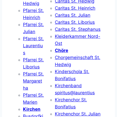
Caritas St. Hedwig
Hedwig
Caritas St. Heinrich
Pfarrei St.
Caritas St. Julian
Heinrich
Caritas St. Liborius
Pfarrei St.
Caritas St. Stephanus
Julian
Kleiderkammer Nord-
Pfarrei St.
Ost
Laurentiu
Chöre
s
Chorgemeinschaft St.
Pfarrei St.
Hedwig
Liborius
Kinderschola St.
Pfarrei St.
Bonifatius
Margaret
Kirchenband
ha
spiritus@laurentius
Pfarrei St.
Kirchenchor St.
Marien
Bonifatius
Kirchen
Kirchenchor St. Julian
Busdorfki