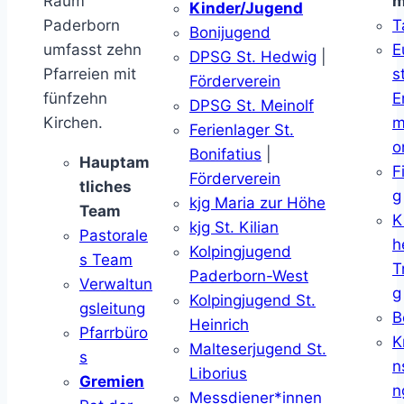
Raum
m
Kinder/Jugend
Paderborn
T
Bonijugend
umfasst zehn
E
DPSG St. Hedwig
|
Pfarreien mit
s
Förderverein
fünfzehn
E
DPSG St. Meinolf
Kirchen.
m
Ferienlager St.
o
Bonifatius
|
Hauptam
F
Förderverein
tliches
g
kjg Maria zur Höhe
Team
K
kjg St. Kilian
Pastorale
h
Kolpingjugend
s Team
T
Paderborn-West
Verwaltun
g
Kolpingjugend St.
gsleitung
B
Heinrich
Pfarrbüro
K
Malteserjugend St.
s
n
Liborius
Gremien
n
Messdiener*innen