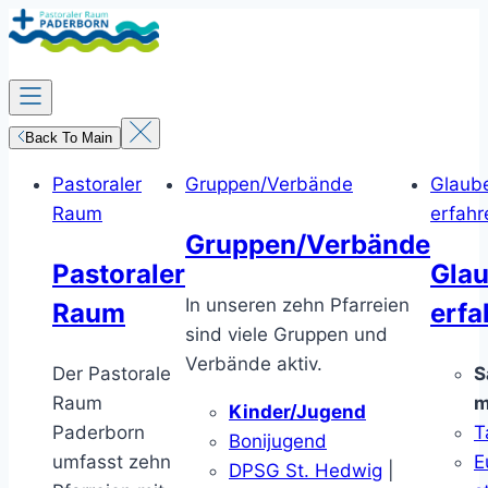
Zum
Inhalt
springen
Back To Main
Pastoraler
Gruppen/Verbände
Glaub
Raum
erfahr
Gruppen/Verbände
Pastoraler
Gla
In unseren zehn Pfarreien
Raum
erfa
sind viele Gruppen und
Verbände aktiv.
Der Pastorale
S
Raum
m
Kinder/Jugend
Paderborn
T
Bonijugend
umfasst zehn
E
DPSG St. Hedwig
|