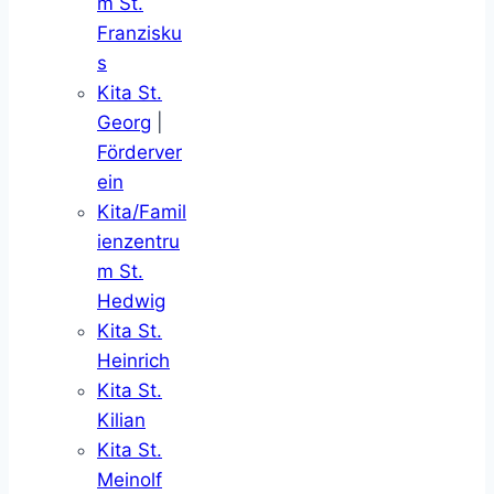
m St.
Franzisku
s
Kita St.
Georg
|
Förderver
ein
Kita/Famil
ienzentru
m St.
Hedwig
Kita St.
Heinrich
Kita St.
Kilian
Kita St.
Meinolf