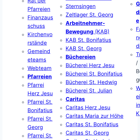
Rat der
G
Sternsingen
Pfarreien
d
Zeltlager St. Georg
Finanzaus
e
Arbeitnehmer-
schuss
F
Bewegung
(KAB)
Kirchenvo
n
KAB St. Bonifatius
rstände
d
KAB St. Georg
Gemeind
T
Büchereien
eteams
/
Bücherei Herz Jesu
Webteam
B
Bücherei St. Bonifatius
Pfarreien
g
Bücherei St. Hedwig
Pfarrei
W
Bücherei St. Julian
Herz Jesu
ei
Caritas
Pfarrei St.
i
Caritas Herz Jesu
Bonifatius
K
Caritas Maria zur Höhe
Pfarrei St.
Caritas St. Bonifatius
Georg
Caritas St. Georg
Pfarrei St.