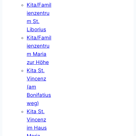
Kita/Famil
ienzentru
m St.
Liborius
Kita/Famil
ienzentru
m Maria
zur Höhe
Kita St.
Vincenz
(am
Bonifatius
weg)
Kita St.
Vincenz
im Haus