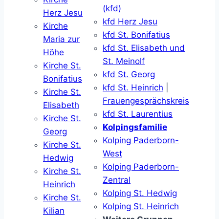
(kfd)
Herz Jesu
kfd Herz Jesu
Kirche
kfd St. Bonifatius
Maria zur
kfd St. Elisabeth und
Höhe
St. Meinolf
Kirche St.
kfd St. Georg
Bonifatius
kfd St. Heinrich
|
Kirche St.
Frauengesprächskreis
Elisabeth
kfd St. Laurentius
Kirche St.
Kolpingsfamilie
Georg
Kolping Paderborn-
Kirche St.
West
Hedwig
Kolping Paderborn-
Kirche St.
Zentral
Heinrich
Kolping St. Hedwig
Kirche St.
Kolping St. Heinrich
Kilian