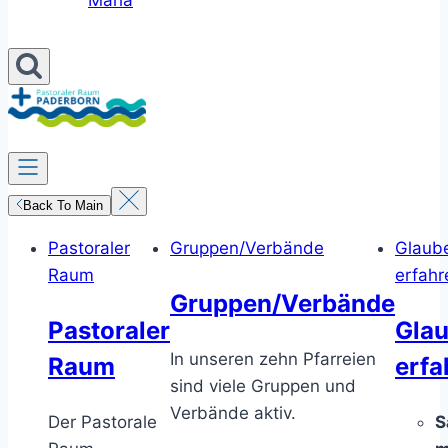
Maria
Back To Main
Pastoraler
Gruppen/Verbände
Glaub
Raum
erfahr
Gruppen/Verbände
Pastoraler
Gla
In unseren zehn Pfarreien
Raum
erfa
sind viele Gruppen und
Verbände aktiv.
Der Pastorale
S