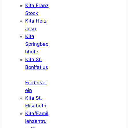
Kita Franz
Stock
Kita Herz
Jesu
Kita
Springbac
hhöfe
Kita St.
Bonifatius
|
Förderver
ein
Kita St.
Elisabeth
Kita/Famil
ienzentru