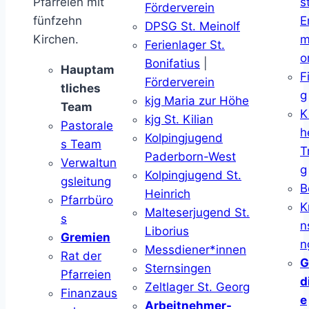
Pfarreien mit
s
Förderverein
fünfzehn
E
DPSG St. Meinolf
Kirchen.
m
Ferienlager St.
o
Bonifatius
|
Hauptam
F
Förderverein
tliches
g
kjg Maria zur Höhe
Team
K
kjg St. Kilian
Pastorale
h
Kolpingjugend
s Team
T
Paderborn-West
Verwaltun
g
Kolpingjugend St.
gsleitung
B
Heinrich
Pfarrbüro
K
Malteserjugend St.
s
n
Liborius
Gremien
n
Messdiener*innen
Rat der
G
Sternsingen
Pfarreien
d
Zeltlager St. Georg
Finanzaus
e
Arbeitnehmer-