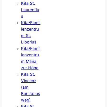
Kita St.
Laurentiu
s
Kita/Famil
ienzentru
m St.
Liborius
Kita/Famil
ienzentru
m Maria
zur Höhe
Kita St.
Vincenz
(am
Bonifatius
weg)
Kita St.