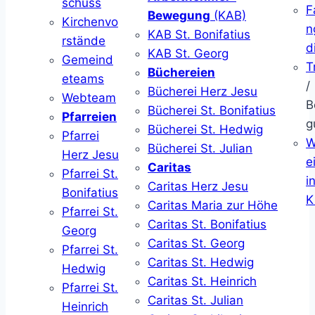
schuss
F
Bewegung
(KAB)
Kirchenvo
n
KAB St. Bonifatius
rstände
d
KAB St. Georg
Gemeind
T
Büchereien
eteams
/
Bücherei Herz Jesu
Webteam
B
Bücherei St. Bonifatius
Pfarreien
g
Bücherei St. Hedwig
Pfarrei
W
Bücherei St. Julian
Herz Jesu
ei
Caritas
Pfarrei St.
i
Caritas Herz Jesu
Bonifatius
K
Caritas Maria zur Höhe
Pfarrei St.
Caritas St. Bonifatius
Georg
Caritas St. Georg
Pfarrei St.
Caritas St. Hedwig
Hedwig
Caritas St. Heinrich
Pfarrei St.
Caritas St. Julian
Heinrich