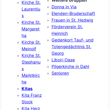
Weitere Gruppen
Kirche St.
Donna in Via
Laurentiu
Elenden-Bruderschaft
s
Frauen in St. Hedwig
Kirche St.
Förderverein St.
Margaret
Heinrich
ha
Gedenkort Tauf- und
Kirche St.
Totengedächtnis St.
Meinolf
Georg
Kirche St.
Libori-Oase
Stephanu
Pilgerkirche in Dahl
s
Senioren
Marktkirc
he
Kitas
Kita Franz
Stock
Kita Herz