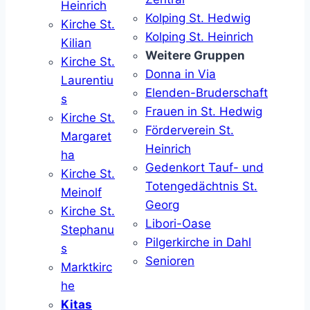
Heinrich
Kolping St. Hedwig
Kirche St.
Kolping St. Heinrich
Kilian
Weitere Gruppen
Kirche St.
Donna in Via
Laurentiu
Elenden-Bruderschaft
s
Frauen in St. Hedwig
Kirche St.
Förderverein St.
Margaret
Heinrich
ha
Gedenkort Tauf- und
Kirche St.
Totengedächtnis St.
Meinolf
Georg
Kirche St.
Libori-Oase
Stephanu
Pilgerkirche in Dahl
s
Senioren
Marktkirc
he
Kitas