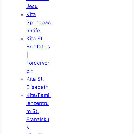
Jesu
Kita
Springbac
hhöfe
Kita St.
Bonifatius
|
Förderver
ein
Kita St.
Elisabeth
Kita/Famil
ienzentru
m St.
Franzisku
s