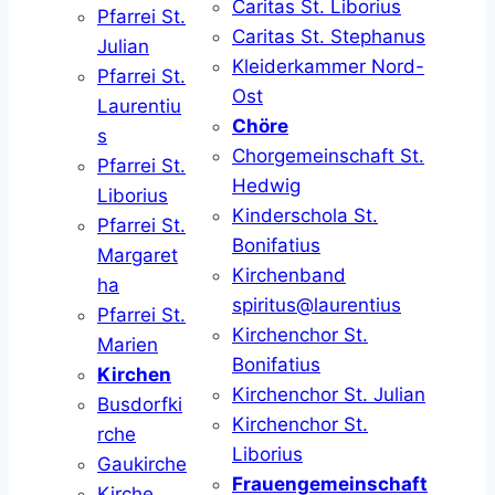
Caritas St. Liborius
Pfarrei St.
Caritas St. Stephanus
Julian
Kleiderkammer Nord-
Pfarrei St.
Ost
Laurentiu
Chöre
s
Chorgemeinschaft St.
Pfarrei St.
Hedwig
Liborius
Kinderschola St.
Pfarrei St.
Bonifatius
Margaret
Kirchenband
ha
spiritus@laurentius
Pfarrei St.
Kirchenchor St.
Marien
Bonifatius
Kirchen
Kirchenchor St. Julian
Busdorfki
Kirchenchor St.
rche
Liborius
Gaukirche
Frauengemeinschaft
Kirche