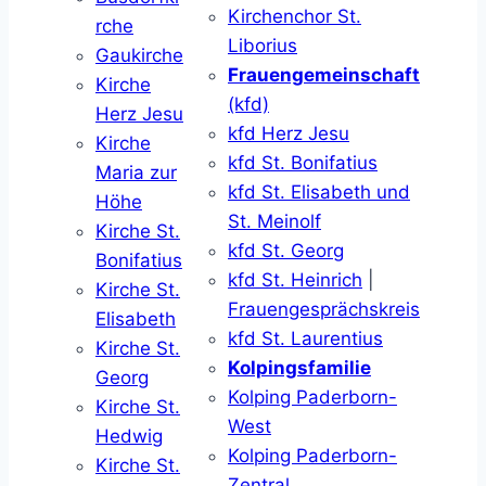
Kirchenchor St.
rche
Liborius
Gaukirche
Frauengemeinschaft
Kirche
(kfd)
Herz Jesu
kfd Herz Jesu
Kirche
kfd St. Bonifatius
Maria zur
kfd St. Elisabeth und
Höhe
St. Meinolf
Kirche St.
kfd St. Georg
Bonifatius
kfd St. Heinrich
|
Kirche St.
Frauengesprächskreis
Elisabeth
kfd St. Laurentius
Kirche St.
Kolpingsfamilie
Georg
Kolping Paderborn-
Kirche St.
West
Hedwig
Kolping Paderborn-
Kirche St.
Zentral