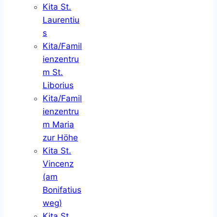
Kita St.
Laurentiu
s
Kita/Famil
ienzentru
m St.
Liborius
Kita/Famil
ienzentru
m Maria
zur Höhe
Kita St.
Vincenz
(am
Bonifatius
weg)
Kita St.