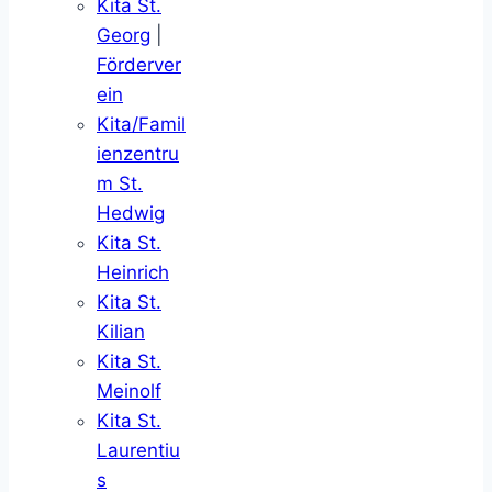
Kita St.
Georg
|
Förderver
ein
Kita/Famil
ienzentru
m St.
Hedwig
Kita St.
Heinrich
Kita St.
Kilian
Kita St.
Meinolf
Kita St.
Laurentiu
s