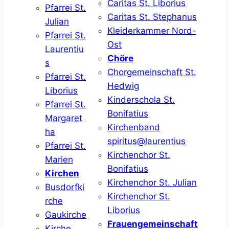
Caritas St. Liborius
Pfarrei St.
Caritas St. Stephanus
Julian
Kleiderkammer Nord-
Pfarrei St.
Ost
Laurentiu
Chöre
s
Chorgemeinschaft St.
Pfarrei St.
Hedwig
Liborius
Kinderschola St.
Pfarrei St.
Bonifatius
Margaret
Kirchenband
ha
spiritus@laurentius
Pfarrei St.
Kirchenchor St.
Marien
Bonifatius
Kirchen
Kirchenchor St. Julian
Busdorfki
Kirchenchor St.
rche
Liborius
Gaukirche
Frauengemeinschaft
Kirche