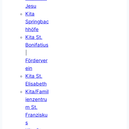
Jesu
Kita
Springbac
hhöfe
Kita St.
Bonifatius
|
Förderver
ein
Kita St.
Elisabeth
Kita/Famil
ienzentru
m St.
Franzisku
s