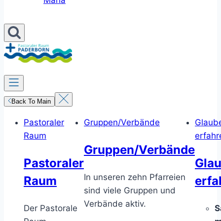
Maria
Back To Main
Pastoraler
Gruppen/Verbände
Glaub
Raum
erfahr
Gruppen/Verbände
Pastoraler
Gla
In unseren zehn Pfarreien
Raum
erfa
sind viele Gruppen und
Verbände aktiv.
Der Pastorale
S