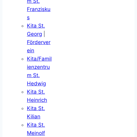
m St.
Franzisku
s
Kita St.
Georg
|
Förderver
ein
Kita/Famil
ienzentru
m St.
Hedwig
Kita St.
Heinrich
Kita St.
Kilian
Kita St.
Meinolf