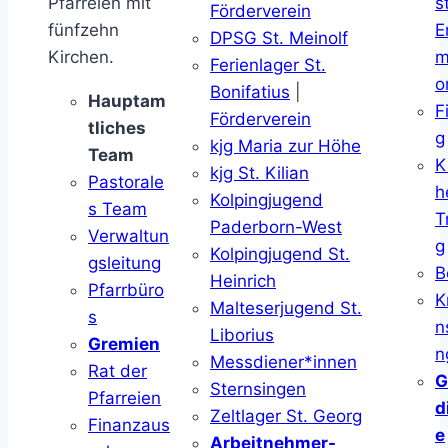
Pfarreien mit
s
Förderverein
fünfzehn
E
DPSG St. Meinolf
Kirchen.
m
Ferienlager St.
o
Bonifatius
|
Hauptam
F
Förderverein
tliches
g
kjg Maria zur Höhe
Team
K
kjg St. Kilian
Pastorale
h
Kolpingjugend
s Team
T
Paderborn-West
Verwaltun
g
Kolpingjugend St.
gsleitung
B
Heinrich
Pfarrbüro
K
Malteserjugend St.
s
n
Liborius
Gremien
n
Messdiener*innen
Rat der
G
Sternsingen
Pfarreien
d
Zeltlager St. Georg
Finanzaus
e
Arbeitnehmer-