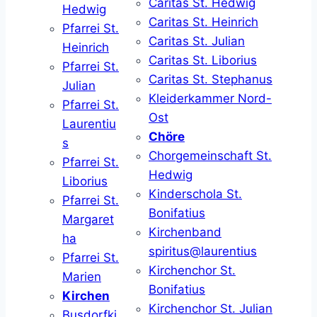
Caritas St. Hedwig
Hedwig
Caritas St. Heinrich
Pfarrei St.
Caritas St. Julian
Heinrich
Caritas St. Liborius
Pfarrei St.
Caritas St. Stephanus
Julian
Kleiderkammer Nord-
Pfarrei St.
Ost
Laurentiu
Chöre
s
Chorgemeinschaft St.
Pfarrei St.
Hedwig
Liborius
Kinderschola St.
Pfarrei St.
Bonifatius
Margaret
Kirchenband
ha
spiritus@laurentius
Pfarrei St.
Kirchenchor St.
Marien
Bonifatius
Kirchen
Kirchenchor St. Julian
Busdorfki