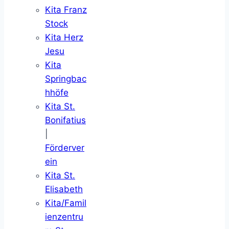
Kita Franz
Stock
Kita Herz
Jesu
Kita
Springbac
hhöfe
Kita St.
Bonifatius
|
Förderver
ein
Kita St.
Elisabeth
Kita/Famil
ienzentru