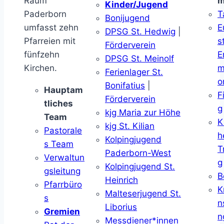
Raum
m
Kinder/Jugend
Paderborn
T
Bonijugend
umfasst zehn
E
DPSG St. Hedwig
|
Pfarreien mit
s
Förderverein
fünfzehn
E
DPSG St. Meinolf
Kirchen.
m
Ferienlager St.
o
Bonifatius
|
Hauptam
F
Förderverein
tliches
g
kjg Maria zur Höhe
Team
K
kjg St. Kilian
Pastorale
h
Kolpingjugend
s Team
T
Paderborn-West
Verwaltun
g
Kolpingjugend St.
gsleitung
B
Heinrich
Pfarrbüro
K
Malteserjugend St.
s
n
Liborius
Gremien
n
Messdiener*innen