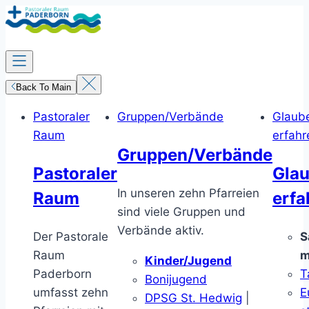
Zum
Inhalt
springen
Back To Main
Pastoraler
Gruppen/Verbände
Glaub
Raum
erfahr
Gruppen/Verbände
Pastoraler
Gla
In unseren zehn Pfarreien
Raum
erfa
sind viele Gruppen und
Verbände aktiv.
Der Pastorale
S
Raum
m
Kinder/Jugend
Paderborn
T
Bonijugend
umfasst zehn
E
DPSG St. Hedwig
|