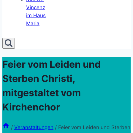
Vincenz
im Haus
Maria
Feier vom Leiden und
Sterben Christi,
mitgestaltet vom
Kirchenchor
/
Veranstaltungen
/
Feier vom Leiden und Sterben