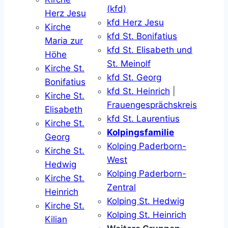
(kfd)
Herz Jesu
kfd Herz Jesu
Kirche
kfd St. Bonifatius
Maria zur
kfd St. Elisabeth und
Höhe
St. Meinolf
Kirche St.
kfd St. Georg
Bonifatius
kfd St. Heinrich
|
Kirche St.
Frauengesprächskreis
Elisabeth
kfd St. Laurentius
Kirche St.
Kolpingsfamilie
Georg
Kolping Paderborn-
Kirche St.
West
Hedwig
Kolping Paderborn-
Kirche St.
Zentral
Heinrich
Kolping St. Hedwig
Kirche St.
Kolping St. Heinrich
Kilian