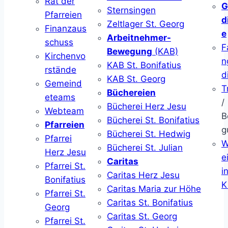
Rat der
G
Sternsingen
Pfarreien
d
Zeltlager St. Georg
Finanzaus
e
Arbeitnehmer-
schuss
F
Bewegung
(KAB)
Kirchenvo
n
KAB St. Bonifatius
rstände
d
KAB St. Georg
Gemeind
T
Büchereien
eteams
/
Bücherei Herz Jesu
Webteam
B
Bücherei St. Bonifatius
Pfarreien
g
Bücherei St. Hedwig
Pfarrei
W
Bücherei St. Julian
Herz Jesu
ei
Caritas
Pfarrei St.
i
Caritas Herz Jesu
Bonifatius
K
Caritas Maria zur Höhe
Pfarrei St.
Caritas St. Bonifatius
Georg
Caritas St. Georg
Pfarrei St.