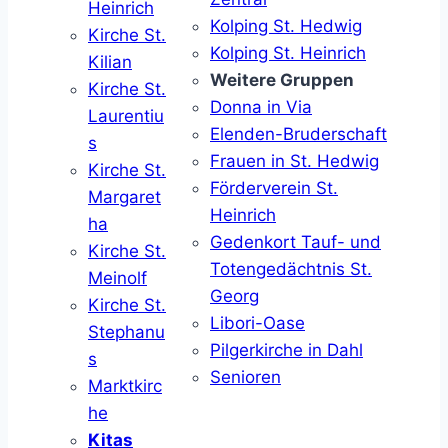
Heinrich
Kolping St. Hedwig
Kirche St.
Kolping St. Heinrich
Kilian
Weitere Gruppen
Kirche St.
Donna in Via
Laurentiu
Elenden-Bruderschaft
s
Frauen in St. Hedwig
Kirche St.
Förderverein St.
Margaret
Heinrich
ha
Gedenkort Tauf- und
Kirche St.
Totengedächtnis St.
Meinolf
Georg
Kirche St.
Libori-Oase
Stephanu
Pilgerkirche in Dahl
s
Senioren
Marktkirc
he
Kitas