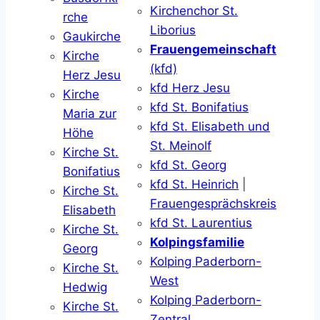
Kirchenchor St.
rche
Liborius
Gaukirche
Frauengemeinschaft
Kirche
(kfd)
Herz Jesu
kfd Herz Jesu
Kirche
kfd St. Bonifatius
Maria zur
kfd St. Elisabeth und
Höhe
St. Meinolf
Kirche St.
kfd St. Georg
Bonifatius
kfd St. Heinrich
|
Kirche St.
Frauengesprächskreis
Elisabeth
kfd St. Laurentius
Kirche St.
Kolpingsfamilie
Georg
Kolping Paderborn-
Kirche St.
West
Hedwig
Kolping Paderborn-
Kirche St.
Zentral