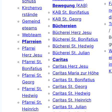
schuss
F
Bewegung
(KAB)
Kirchenvo
n
KAB St. Bonifatius
rstände
d
KAB St. Georg
Gemeind
T
Büchereien
eteams
/
Bücherei Herz Jesu
Webteam
B
Bücherei St. Bonifatius
Pfarreien
g
Bücherei St. Hedwig
Pfarrei
W
Bücherei St. Julian
Herz Jesu
ei
Caritas
Pfarrei St.
i
Caritas Herz Jesu
Bonifatius
K
Caritas Maria zur Höhe
Pfarrei St.
Caritas St. Bonifatius
Georg
Caritas St. Georg
Pfarrei St.
Caritas St. Hedwig
Hedwig
Caritas St. Heinrich
Pfarrei St.
Caritas St. Julian
Heinrich