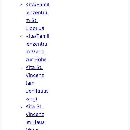
Kita/Famil
ienzentru
m St.
Liborius
Kita/Famil
ienzentru
m Maria
zur Höhe
Kita St.
Vincenz
(am
Bonifatius
weg)
Kita St.
Vincenz
im Haus