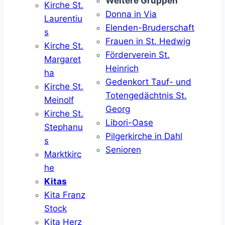
Weitere Gruppen
Kirche St.
Donna in Via
Laurentiu
Elenden-Bruderschaft
s
Frauen in St. Hedwig
Kirche St.
Förderverein St.
Margaret
Heinrich
ha
Gedenkort Tauf- und
Kirche St.
Totengedächtnis St.
Meinolf
Georg
Kirche St.
Libori-Oase
Stephanu
Pilgerkirche in Dahl
s
Senioren
Marktkirc
he
Kitas
Kita Franz
Stock
Kita Herz