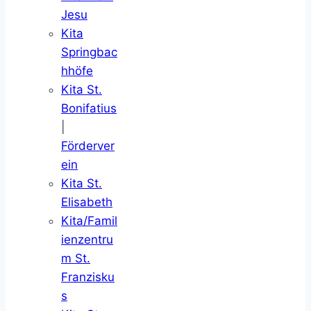
Jesu
Kita
Springbac
hhöfe
Kita St.
Bonifatius
|
Förderver
ein
Kita St.
Elisabeth
Kita/Famil
ienzentru
m St.
Franzisku
s