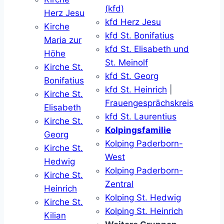
(kfd)
Herz Jesu
kfd Herz Jesu
Kirche
kfd St. Bonifatius
Maria zur
kfd St. Elisabeth und
Höhe
St. Meinolf
Kirche St.
kfd St. Georg
Bonifatius
kfd St. Heinrich
|
Kirche St.
Frauengesprächskreis
Elisabeth
kfd St. Laurentius
Kirche St.
Kolpingsfamilie
Georg
Kolping Paderborn-
Kirche St.
West
Hedwig
Kolping Paderborn-
Kirche St.
Zentral
Heinrich
Kolping St. Hedwig
Kirche St.
Kolping St. Heinrich
Kilian