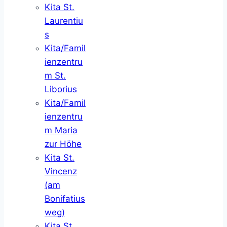
Kita St.
Laurentiu
s
Kita/Famil
ienzentru
m St.
Liborius
Kita/Famil
ienzentru
m Maria
zur Höhe
Kita St.
Vincenz
(am
Bonifatius
weg)
Kita St.