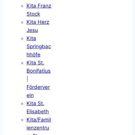
Kita Franz
Stock
Kita Herz
Jesu
Kita
Springbac
hhöfe
Kita St.
Bonifatius
|
Förderver
ein
Kita St.
Elisabeth
Kita/Famil
ienzentru