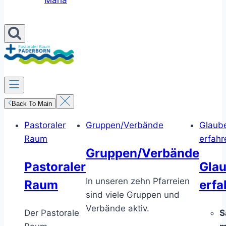
Maria
Back To Main
Pastoraler
Gruppen/Verbände
Glaub
Raum
erfahr
Gruppen/Verbände
Pastoraler
Gla
In unseren zehn Pfarreien
Raum
erfa
sind viele Gruppen und
Verbände aktiv.
Der Pastorale
S