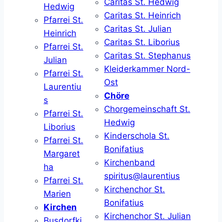
Caritas St. Hedwig
Hedwig
Caritas St. Heinrich
Pfarrei St.
Caritas St. Julian
Heinrich
Caritas St. Liborius
Pfarrei St.
Caritas St. Stephanus
Julian
Kleiderkammer Nord-
Pfarrei St.
Ost
Laurentiu
Chöre
s
Chorgemeinschaft St.
Pfarrei St.
Hedwig
Liborius
Kinderschola St.
Pfarrei St.
Bonifatius
Margaret
Kirchenband
ha
spiritus@laurentius
Pfarrei St.
Kirchenchor St.
Marien
Bonifatius
Kirchen
Kirchenchor St. Julian
Busdorfki