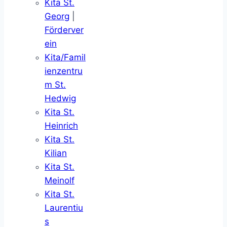
Kita St.
Georg
|
Förderver
ein
Kita/Famil
ienzentru
m St.
Hedwig
Kita St.
Heinrich
Kita St.
Kilian
Kita St.
Meinolf
Kita St.
Laurentiu
s