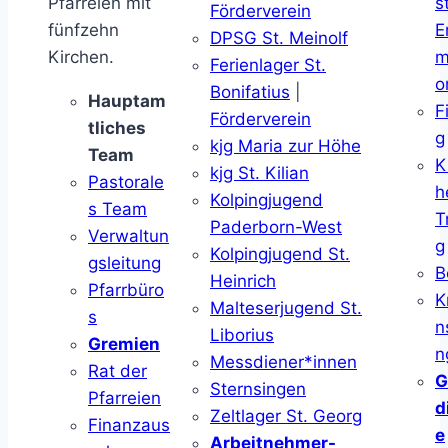
Pfarreien mit
s
Förderverein
fünfzehn
E
DPSG St. Meinolf
Kirchen.
m
Ferienlager St.
o
Bonifatius
|
Hauptam
F
Förderverein
tliches
g
kjg Maria zur Höhe
Team
K
kjg St. Kilian
Pastorale
h
Kolpingjugend
s Team
T
Paderborn-West
Verwaltun
g
Kolpingjugend St.
gsleitung
B
Heinrich
Pfarrbüro
K
Malteserjugend St.
s
n
Liborius
Gremien
n
Messdiener*innen
Rat der
G
Sternsingen
Pfarreien
d
Zeltlager St. Georg
Finanzaus
e
Arbeitnehmer-