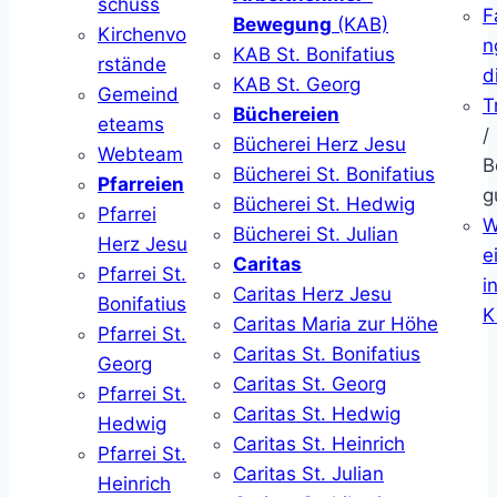
schuss
F
Bewegung
(KAB)
Kirchenvo
n
KAB St. Bonifatius
rstände
d
KAB St. Georg
Gemeind
T
Büchereien
eteams
/
Bücherei Herz Jesu
Webteam
B
Bücherei St. Bonifatius
Pfarreien
g
Bücherei St. Hedwig
Pfarrei
W
Bücherei St. Julian
Herz Jesu
ei
Caritas
Pfarrei St.
i
Caritas Herz Jesu
Bonifatius
K
Caritas Maria zur Höhe
Pfarrei St.
Caritas St. Bonifatius
Georg
Caritas St. Georg
Pfarrei St.
Caritas St. Hedwig
Hedwig
Caritas St. Heinrich
Pfarrei St.
Caritas St. Julian
Heinrich