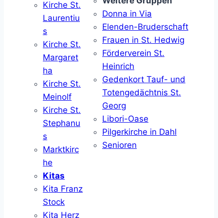
Weitere Gruppen
Kirche St.
Donna in Via
Laurentiu
Elenden-Bruderschaft
s
Frauen in St. Hedwig
Kirche St.
Förderverein St.
Margaret
Heinrich
ha
Gedenkort Tauf- und
Kirche St.
Totengedächtnis St.
Meinolf
Georg
Kirche St.
Libori-Oase
Stephanu
Pilgerkirche in Dahl
s
Senioren
Marktkirc
he
Kitas
Kita Franz
Stock
Kita Herz