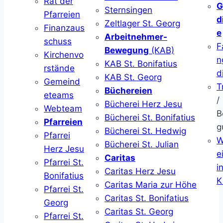
Rat der
G
Sternsingen
Pfarreien
d
Zeltlager St. Georg
Finanzaus
e
Arbeitnehmer-
schuss
F
Bewegung
(KAB)
Kirchenvo
n
KAB St. Bonifatius
rstände
d
KAB St. Georg
Gemeind
T
Büchereien
eteams
/
Bücherei Herz Jesu
Webteam
B
Bücherei St. Bonifatius
Pfarreien
g
Bücherei St. Hedwig
Pfarrei
W
Bücherei St. Julian
Herz Jesu
ei
Caritas
Pfarrei St.
i
Caritas Herz Jesu
Bonifatius
K
Caritas Maria zur Höhe
Pfarrei St.
Caritas St. Bonifatius
Georg
Caritas St. Georg
Pfarrei St.