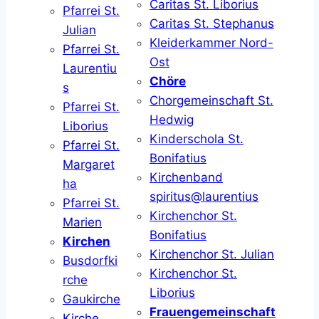
Caritas St. Liborius
Pfarrei St.
Caritas St. Stephanus
Julian
Kleiderkammer Nord-
Pfarrei St.
Ost
Laurentiu
Chöre
s
Chorgemeinschaft St.
Pfarrei St.
Hedwig
Liborius
Kinderschola St.
Pfarrei St.
Bonifatius
Margaret
Kirchenband
ha
spiritus@laurentius
Pfarrei St.
Kirchenchor St.
Marien
Bonifatius
Kirchen
Kirchenchor St. Julian
Busdorfki
Kirchenchor St.
rche
Liborius
Gaukirche
Frauengemeinschaft
Kirche