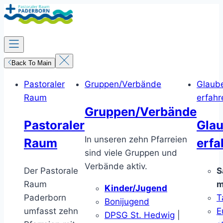
Zum
Inhalt
springen
Back To Main
Pastoraler
Gruppen/Verbände
Glaub
Raum
erfahr
Gruppen/Verbände
Pastoraler
Gla
In unseren zehn Pfarreien
Raum
erfa
sind viele Gruppen und
Verbände aktiv.
Der Pastorale
S
Raum
m
Kinder/Jugend
Paderborn
T
Bonijugend
umfasst zehn
E
DPSG St. Hedwig
|