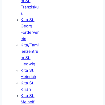
m St.
Franzisku
s
Kita St.
Georg
|
Förderver
ein
Kita/Famil
ienzentru
m St.
Hedwig
Kita St.
Heinrich
Kita St.
Kilian
Kita St.
Meinolf