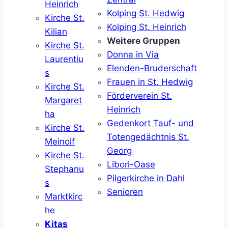
Heinrich
Kolping St. Hedwig
Kirche St.
Kolping St. Heinrich
Kilian
Weitere Gruppen
Kirche St.
Donna in Via
Laurentiu
Elenden-Bruderschaft
s
Frauen in St. Hedwig
Kirche St.
Förderverein St.
Margaret
Heinrich
ha
Gedenkort Tauf- und
Kirche St.
Totengedächtnis St.
Meinolf
Georg
Kirche St.
Libori-Oase
Stephanu
Pilgerkirche in Dahl
s
Senioren
Marktkirc
he
Kitas