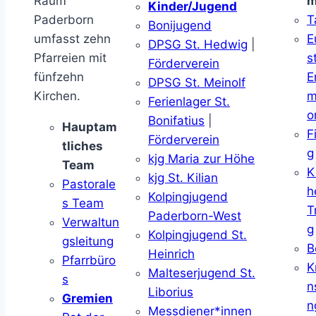
Raum
m
Kinder/Jugend
Paderborn
T
Bonijugend
umfasst zehn
E
DPSG St. Hedwig
|
Pfarreien mit
s
Förderverein
fünfzehn
E
DPSG St. Meinolf
Kirchen.
m
Ferienlager St.
o
Bonifatius
|
Hauptam
F
Förderverein
tliches
g
kjg Maria zur Höhe
Team
K
kjg St. Kilian
Pastorale
h
Kolpingjugend
s Team
T
Paderborn-West
Verwaltun
g
Kolpingjugend St.
gsleitung
B
Heinrich
Pfarrbüro
K
Malteserjugend St.
s
n
Liborius
Gremien
n
Messdiener*innen