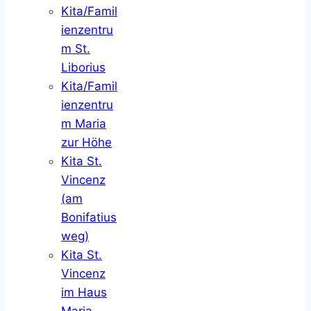
Kita/Famil
ienzentru
m St.
Liborius
Kita/Famil
ienzentru
m Maria
zur Höhe
Kita St.
Vincenz
(am
Bonifatius
weg)
Kita St.
Vincenz
im Haus