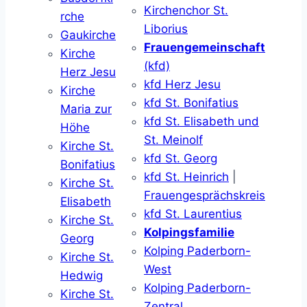
Kirchenchor St.
rche
Liborius
Gaukirche
Frauengemeinschaft
Kirche
(kfd)
Herz Jesu
kfd Herz Jesu
Kirche
kfd St. Bonifatius
Maria zur
kfd St. Elisabeth und
Höhe
St. Meinolf
Kirche St.
kfd St. Georg
Bonifatius
kfd St. Heinrich
|
Kirche St.
Frauengesprächskreis
Elisabeth
kfd St. Laurentius
Kirche St.
Kolpingsfamilie
Georg
Kolping Paderborn-
Kirche St.
West
Hedwig
Kolping Paderborn-
Kirche St.
Zentral