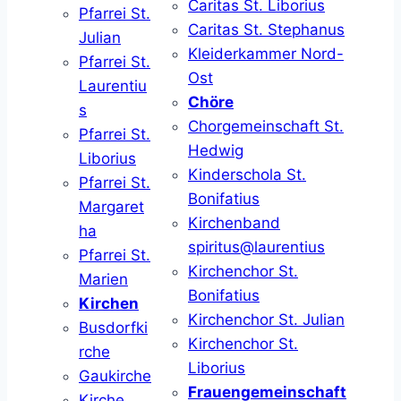
Caritas St. Liborius
Pfarrei St.
Caritas St. Stephanus
Julian
Kleiderkammer Nord-
Pfarrei St.
Ost
Laurentiu
Chöre
s
Chorgemeinschaft St.
Pfarrei St.
Hedwig
Liborius
Kinderschola St.
Pfarrei St.
Bonifatius
Margaret
Kirchenband
ha
spiritus@laurentius
Pfarrei St.
Kirchenchor St.
Marien
Bonifatius
Kirchen
Kirchenchor St. Julian
Busdorfki
Kirchenchor St.
rche
Liborius
Gaukirche
Frauengemeinschaft
Kirche