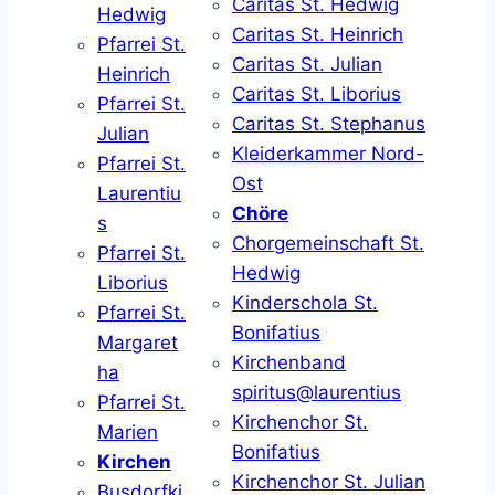
Caritas St. Hedwig
Hedwig
Caritas St. Heinrich
Pfarrei St.
Caritas St. Julian
Heinrich
Caritas St. Liborius
Pfarrei St.
Caritas St. Stephanus
Julian
Kleiderkammer Nord-
Pfarrei St.
Ost
Laurentiu
Chöre
s
Chorgemeinschaft St.
Pfarrei St.
Hedwig
Liborius
Kinderschola St.
Pfarrei St.
Bonifatius
Margaret
Kirchenband
ha
spiritus@laurentius
Pfarrei St.
Kirchenchor St.
Marien
Bonifatius
Kirchen
Kirchenchor St. Julian
Busdorfki