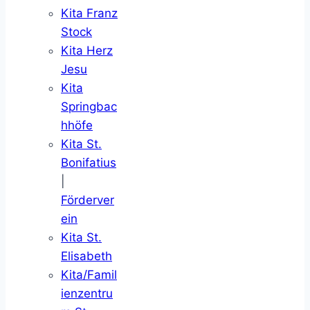
Kita Franz
Stock
Kita Herz
Jesu
Kita
Springbac
hhöfe
Kita St.
Bonifatius
|
Förderver
ein
Kita St.
Elisabeth
Kita/Famil
ienzentru