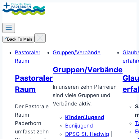
Zum
Inhalt
springen
Back To Main
Pastoraler
Gruppen/Verbände
Glaub
Raum
erfahr
Gruppen/Verbände
Pastoraler
Gla
In unseren zehn Pfarreien
Raum
erfa
sind viele Gruppen und
Verbände aktiv.
Der Pastorale
S
Raum
m
Kinder/Jugend
Paderborn
T
Bonijugend
umfasst zehn
E
DPSG St. Hedwig
|