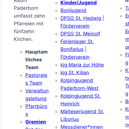
Raum
m
Kinder/Jugend
Paderborn
T
Bonijugend
umfasst zehn
E
DPSG St. Hedwig
|
Pfarreien mit
s
Förderverein
fünfzehn
E
DPSG St. Meinolf
Kirchen.
m
Ferienlager St.
o
Bonifatius
|
Hauptam
F
Förderverein
tliches
g
kjg Maria zur Höhe
Team
K
kjg St. Kilian
Pastorale
h
Kolpingjugend
s Team
T
Paderborn-West
Verwaltun
g
Kolpingjugend St.
gsleitung
B
Heinrich
Pfarrbüro
K
Malteserjugend St.
s
n
Liborius
Gremien
n
Messdiener*innen