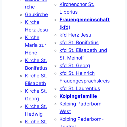
Kirchenchor St.
rche
Liborius
Gaukirche
Frauengemeinschaft
Kirche
(kfd)
Herz Jesu
kfd Herz Jesu
Kirche
kfd St. Bonifatius
Maria zur
kfd St. Elisabeth und
Höhe
St. Meinolf
Kirche St.
kfd St. Georg
Bonifatius
kfd St. Heinrich
|
Kirche St.
Frauengesprächskreis
Elisabeth
kfd St. Laurentius
Kirche St.
Kolpingsfamilie
Georg
Kolping Paderborn-
Kirche St.
West
Hedwig
Kolping Paderborn-
Kirche St.
Zentral