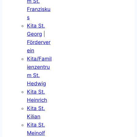
m St.
Franzisku
s
Kita St.
Georg
|
Förderver
ein
Kita/Famil
ienzentru
m St.
Hedwig
Kita St.
Heinrich
Kita St.
Kilian
Kita St.
Meinolf