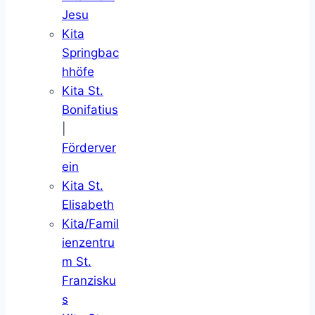
Jesu
Kita
Springbac
hhöfe
Kita St.
Bonifatius
|
Förderver
ein
Kita St.
Elisabeth
Kita/Famil
ienzentru
m St.
Franzisku
s