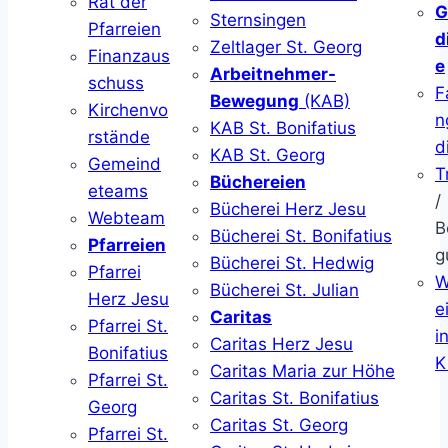
Rat der
G
Sternsingen
Pfarreien
d
Zeltlager St. Georg
Finanzaus
e
Arbeitnehmer-
schuss
F
Bewegung
(KAB)
Kirchenvo
n
KAB St. Bonifatius
rstände
d
KAB St. Georg
Gemeind
T
Büchereien
eteams
/
Bücherei Herz Jesu
Webteam
B
Bücherei St. Bonifatius
Pfarreien
g
Bücherei St. Hedwig
Pfarrei
W
Bücherei St. Julian
Herz Jesu
ei
Caritas
Pfarrei St.
i
Caritas Herz Jesu
Bonifatius
K
Caritas Maria zur Höhe
Pfarrei St.
Caritas St. Bonifatius
Georg
Caritas St. Georg
Pfarrei St.