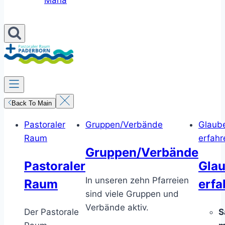
Maria
Back To Main
Pastoraler
Gruppen/Verbände
Glaub
Raum
erfahr
Gruppen/Verbände
Pastoraler
Gla
In unseren zehn Pfarreien
Raum
erfa
sind viele Gruppen und
Verbände aktiv.
Der Pastorale
S