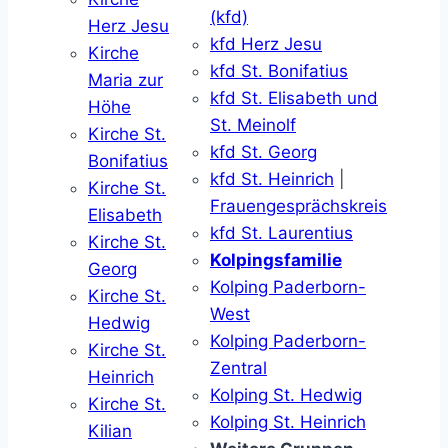
(kfd)
Herz Jesu
kfd Herz Jesu
Kirche
kfd St. Bonifatius
Maria zur
kfd St. Elisabeth und
Höhe
St. Meinolf
Kirche St.
kfd St. Georg
Bonifatius
kfd St. Heinrich
|
Kirche St.
Frauengesprächskreis
Elisabeth
kfd St. Laurentius
Kirche St.
Kolpingsfamilie
Georg
Kolping Paderborn-
Kirche St.
West
Hedwig
Kolping Paderborn-
Kirche St.
Zentral
Heinrich
Kolping St. Hedwig
Kirche St.
Kolping St. Heinrich
Kilian