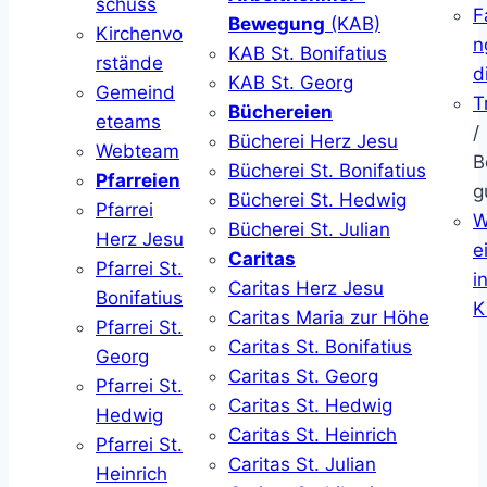
schuss
F
Bewegung
(KAB)
Kirchenvo
n
KAB St. Bonifatius
rstände
d
KAB St. Georg
Gemeind
T
Büchereien
eteams
/
Bücherei Herz Jesu
Webteam
B
Bücherei St. Bonifatius
Pfarreien
g
Bücherei St. Hedwig
Pfarrei
W
Bücherei St. Julian
Herz Jesu
ei
Caritas
Pfarrei St.
i
Caritas Herz Jesu
Bonifatius
K
Caritas Maria zur Höhe
Pfarrei St.
Caritas St. Bonifatius
Georg
Caritas St. Georg
Pfarrei St.
Caritas St. Hedwig
Hedwig
Caritas St. Heinrich
Pfarrei St.
Caritas St. Julian
Heinrich