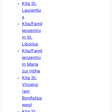
Kita St.
Laurentiu
s
Kita/Famil
ienzentru
m St.
Liborius
Kita/Famil
ienzentru
m Maria
zur Höhe
Kita St.
Vincenz
(am
Bonifatius
weg)
Kita St.