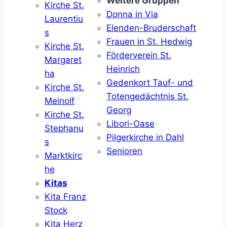
Weitere Gruppen
Kirche St.
Donna in Via
Laurentiu
Elenden-Bruderschaft
s
Frauen in St. Hedwig
Kirche St.
Förderverein St.
Margaret
Heinrich
ha
Gedenkort Tauf- und
Kirche St.
Totengedächtnis St.
Meinolf
Georg
Kirche St.
Libori-Oase
Stephanu
Pilgerkirche in Dahl
s
Senioren
Marktkirc
he
Kitas
Kita Franz
Stock
Kita Herz