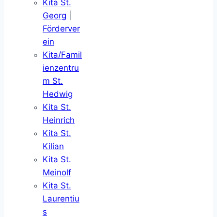
Kita St.
Georg
|
Förderver
ein
Kita/Famil
ienzentru
m St.
Hedwig
Kita St.
Heinrich
Kita St.
Kilian
Kita St.
Meinolf
Kita St.
Laurentiu
s