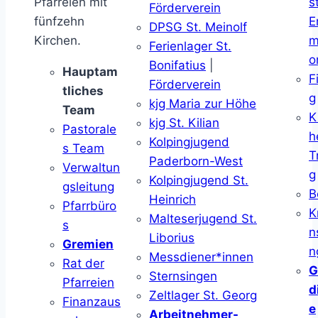
Pfarreien mit
s
Förderverein
fünfzehn
E
DPSG St. Meinolf
Kirchen.
m
Ferienlager St.
o
Bonifatius
|
Hauptam
F
Förderverein
tliches
g
kjg Maria zur Höhe
Team
K
kjg St. Kilian
Pastorale
h
Kolpingjugend
s Team
T
Paderborn-West
Verwaltun
g
Kolpingjugend St.
gsleitung
B
Heinrich
Pfarrbüro
K
Malteserjugend St.
s
n
Liborius
Gremien
n
Messdiener*innen
Rat der
G
Sternsingen
Pfarreien
d
Zeltlager St. Georg
Finanzaus
e
Arbeitnehmer-