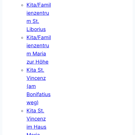
Kita/Famil
ienzentru
m St.
Liborius
Kita/Famil
ienzentru
m Maria
zur Höhe
Kita St.
Vincenz
(am
Bonifatius
weg)
Kita St.
Vincenz
im Haus