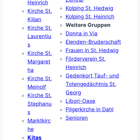
Heinrich
Kolping St. Hedwig
Kirche St.
Kolping St. Heinrich
Kilian
Weitere Gruppen
Kirche St.
Donna in Via
Laurentiu
Elenden-Bruderschaft
s
Frauen in St. Hedwig
Kirche St.
Förderverein St.
Margaret
Heinrich
ha
Gedenkort Tauf- und
Kirche St.
Totengedächtnis St.
Meinolf
Georg
Kirche St.
Libori-Oase
Stephanu
Pilgerkirche in Dahl
s
Senioren
Marktkirc
he
Kitas