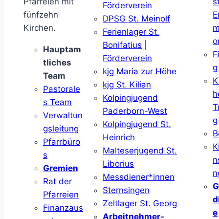
Pfarreien mit
s
Förderverein
fünfzehn
E
DPSG St. Meinolf
Kirchen.
m
Ferienlager St.
o
Bonifatius
|
Hauptam
F
Förderverein
tliches
g
kjg Maria zur Höhe
Team
K
kjg St. Kilian
Pastorale
h
Kolpingjugend
s Team
T
Paderborn-West
Verwaltun
g
Kolpingjugend St.
gsleitung
B
Heinrich
Pfarrbüro
K
Malteserjugend St.
s
n
Liborius
Gremien
n
Messdiener*innen
Rat der
G
Sternsingen
Pfarreien
d
Zeltlager St. Georg
Finanzaus
e
Arbeitnehmer-