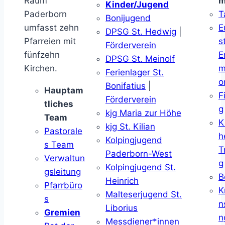
Raum
m
Kinder/Jugend
Paderborn
T
Bonijugend
umfasst zehn
E
DPSG St. Hedwig
|
Pfarreien mit
s
Förderverein
fünfzehn
E
DPSG St. Meinolf
Kirchen.
m
Ferienlager St.
o
Bonifatius
|
Hauptam
F
Förderverein
tliches
g
kjg Maria zur Höhe
Team
K
kjg St. Kilian
Pastorale
h
Kolpingjugend
s Team
T
Paderborn-West
Verwaltun
g
Kolpingjugend St.
gsleitung
B
Heinrich
Pfarrbüro
K
Malteserjugend St.
s
n
Liborius
Gremien
n
Messdiener*innen