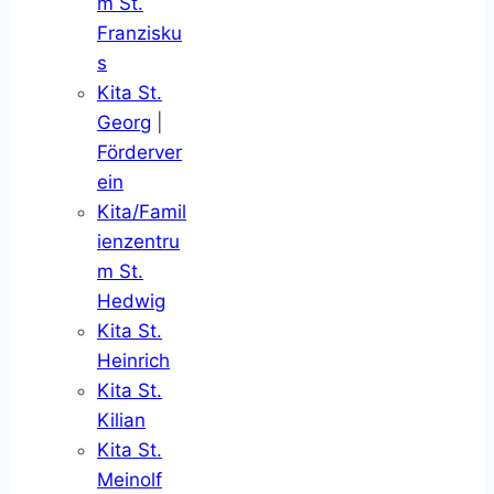
m St.
Franzisku
s
Kita St.
Georg
|
Förderver
ein
Kita/Famil
ienzentru
m St.
Hedwig
Kita St.
Heinrich
Kita St.
Kilian
Kita St.
Meinolf