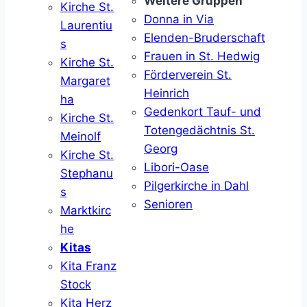
Weitere Gruppen
Kirche St.
Donna in Via
Laurentiu
Elenden-Bruderschaft
s
Frauen in St. Hedwig
Kirche St.
Förderverein St.
Margaret
Heinrich
ha
Gedenkort Tauf- und
Kirche St.
Totengedächtnis St.
Meinolf
Georg
Kirche St.
Libori-Oase
Stephanu
Pilgerkirche in Dahl
s
Senioren
Marktkirc
he
Kitas
Kita Franz
Stock
Kita Herz