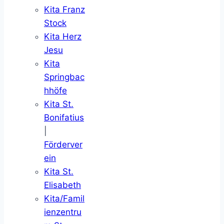
Kita Franz
Stock
Kita Herz
Jesu
Kita
Springbac
hhöfe
Kita St.
Bonifatius
|
Förderver
ein
Kita St.
Elisabeth
Kita/Famil
ienzentru