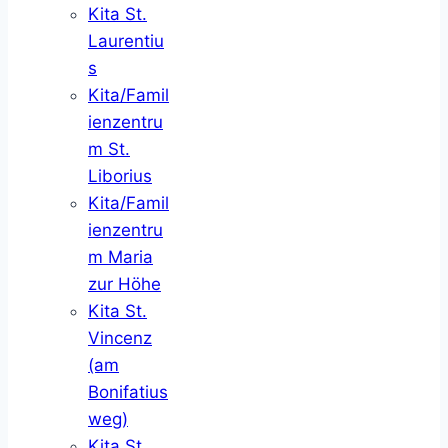
Kita St.
Laurentiu
s
Kita/Famil
ienzentru
m St.
Liborius
Kita/Famil
ienzentru
m Maria
zur Höhe
Kita St.
Vincenz
(am
Bonifatius
weg)
Kita St.