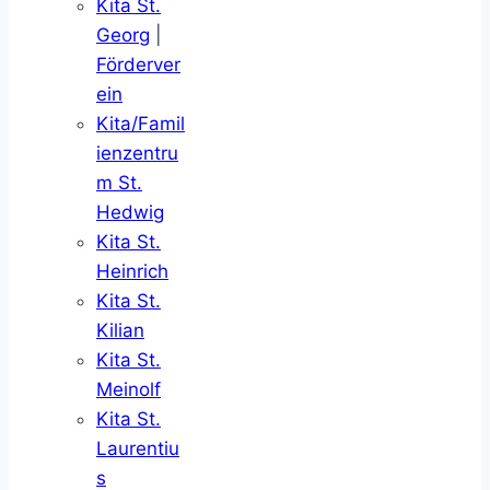
Kita St.
Georg
|
Förderver
ein
Kita/Famil
ienzentru
m St.
Hedwig
Kita St.
Heinrich
Kita St.
Kilian
Kita St.
Meinolf
Kita St.
Laurentiu
s