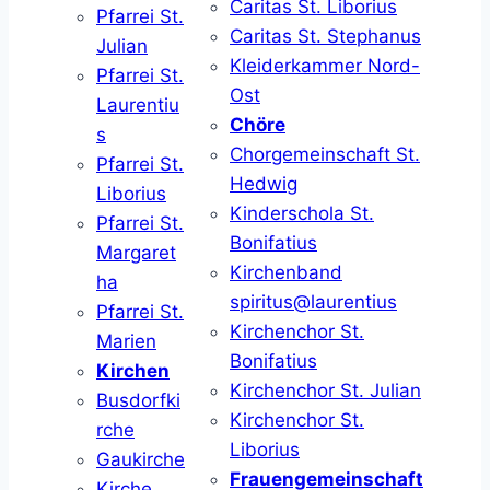
Caritas St. Liborius
Pfarrei St.
Caritas St. Stephanus
Julian
Kleiderkammer Nord-
Pfarrei St.
Ost
Laurentiu
Chöre
s
Chorgemeinschaft St.
Pfarrei St.
Hedwig
Liborius
Kinderschola St.
Pfarrei St.
Bonifatius
Margaret
Kirchenband
ha
spiritus@laurentius
Pfarrei St.
Kirchenchor St.
Marien
Bonifatius
Kirchen
Kirchenchor St. Julian
Busdorfki
Kirchenchor St.
rche
Liborius
Gaukirche
Frauengemeinschaft
Kirche