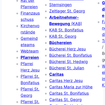
Rat der
G
Sternsingen
Pfarreien
d
Zeltlager St. Georg
Finanzaus
e
Arbeitnehmer-
schuss
F
Bewegung
(KAB)
Kirchenvo
n
KAB St. Bonifatius
rstände
d
KAB St. Georg
Gemeind
T
Büchereien
eteams
/
Bücherei Herz Jesu
Webteam
B
Bücherei St. Bonifatius
Pfarreien
g
Bücherei St. Hedwig
Pfarrei
W
Bücherei St. Julian
Herz Jesu
ei
Caritas
Pfarrei St.
i
Caritas Herz Jesu
Bonifatius
K
Caritas Maria zur Höhe
Pfarrei St.
Caritas St. Bonifatius
Georg
Caritas St. Georg
Pfarrei St.