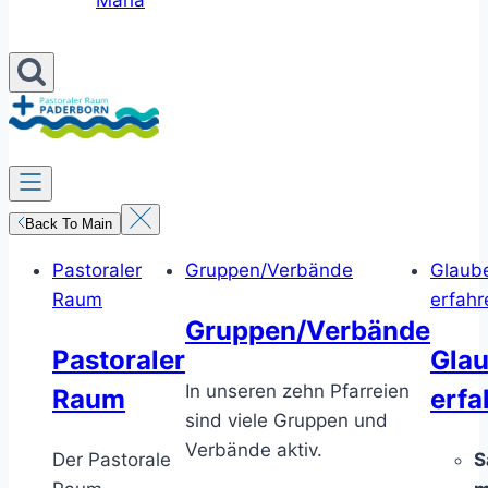
Maria
Back To Main
Pastoraler
Gruppen/Verbände
Glaub
Raum
erfahr
Gruppen/Verbände
Pastoraler
Gla
In unseren zehn Pfarreien
Raum
erfa
sind viele Gruppen und
Verbände aktiv.
Der Pastorale
S