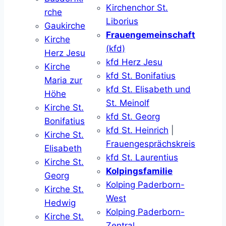
Kirchenchor St.
rche
Liborius
Gaukirche
Frauengemeinschaft
Kirche
(kfd)
Herz Jesu
kfd Herz Jesu
Kirche
kfd St. Bonifatius
Maria zur
kfd St. Elisabeth und
Höhe
St. Meinolf
Kirche St.
kfd St. Georg
Bonifatius
kfd St. Heinrich
|
Kirche St.
Frauengesprächskreis
Elisabeth
kfd St. Laurentius
Kirche St.
Kolpingsfamilie
Georg
Kolping Paderborn-
Kirche St.
West
Hedwig
Kolping Paderborn-
Kirche St.
Zentral