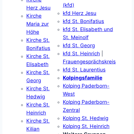
(kfd)
Herz Jesu
kfd Herz Jesu
Kirche
kfd St. Bonifatius
Maria zur
kfd St. Elisabeth und
Höhe
St. Meinolf
Kirche St.
kfd St. Georg
Bonifatius
kfd St. Heinrich
|
Kirche St.
Frauengesprächskreis
Elisabeth
kfd St. Laurentius
Kirche St.
Kolpingsfamilie
Georg
Kolping Paderborn-
Kirche St.
West
Hedwig
Kolping Paderborn-
Kirche St.
Zentral
Heinrich
Kolping St. Hedwig
Kirche St.
Kolping St. Heinrich
Kilian