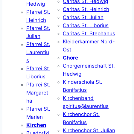
Caritas St. Hedwig
Hedwig
Caritas St. Heinrich
Pfarrei St.
Caritas St. Julian
Heinrich
Caritas St. Liborius
Pfarrei St.
Caritas St. Stephanus
Julian
Kleiderkammer Nord-
Pfarrei St.
Ost
Laurentiu
Chöre
s
Chorgemeinschaft St.
Pfarrei St.
Hedwig
Liborius
Kinderschola St.
Pfarrei St.
Bonifatius
Margaret
Kirchenband
ha
spiritus@laurentius
Pfarrei St.
Kirchenchor St.
Marien
Bonifatius
Kirchen
Kirchenchor St. Julian
Busdorfki