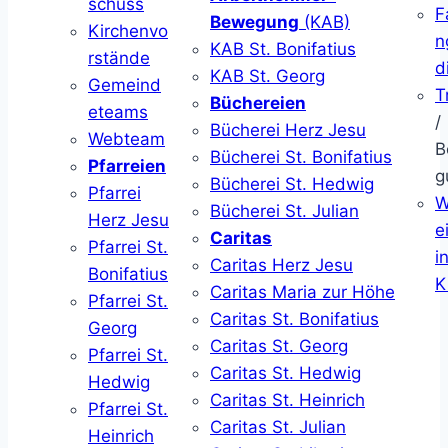
schuss
F
Bewegung
(KAB)
Kirchenvo
n
KAB St. Bonifatius
rstände
d
KAB St. Georg
Gemeind
T
Büchereien
eteams
/
Bücherei Herz Jesu
Webteam
B
Bücherei St. Bonifatius
Pfarreien
g
Bücherei St. Hedwig
Pfarrei
W
Bücherei St. Julian
Herz Jesu
ei
Caritas
Pfarrei St.
i
Caritas Herz Jesu
Bonifatius
K
Caritas Maria zur Höhe
Pfarrei St.
Caritas St. Bonifatius
Georg
Caritas St. Georg
Pfarrei St.
Caritas St. Hedwig
Hedwig
Caritas St. Heinrich
Pfarrei St.
Caritas St. Julian
Heinrich