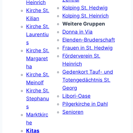
Heinrich
Kolping St. Hedwig
Kirche St.
Kolping St. Heinrich
Kilian
Weitere Gruppen
Kirche St.
Donna in Via
Laurentiu
Elenden-Bruderschaft
s
Frauen in St. Hedwig
Kirche St.
Förderverein St.
Margaret
Heinrich
ha
Gedenkort Tauf- und
Kirche St.
Totengedächtnis St.
Meinolf
Georg
Kirche St.
Libori-Oase
Stephanu
Pilgerkirche in Dahl
s
Senioren
Marktkirc
he
Kitas