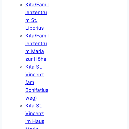
Kita/Famil
ienzentru
m St.
Liborius
Kita/Famil
ienzentru
m Maria
zur Höhe
Kita St.
Vincenz
(am
Bonifatius
weg)
Kita St.
Vincenz
im Haus