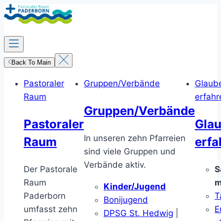
Zum
Inhalt
springen
Back To Main
Pastoraler
Gruppen/Verbände
Glaub
Raum
erfahr
Gruppen/Verbände
Pastoraler
Gla
In unseren zehn Pfarreien
Raum
erfa
sind viele Gruppen und
Verbände aktiv.
Der Pastorale
S
Raum
m
Kinder/Jugend
Paderborn
T
Bonijugend
umfasst zehn
E
DPSG St. Hedwig
|