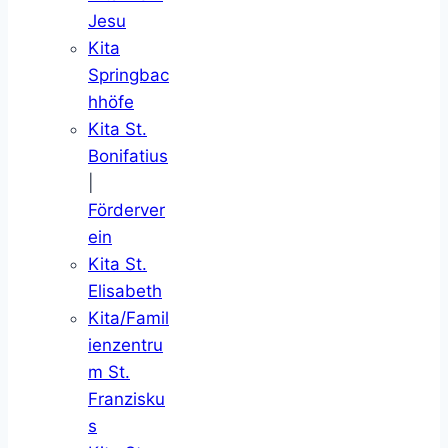
Jesu
Kita
Springbac
hhöfe
Kita St.
Bonifatius
|
Förderver
ein
Kita St.
Elisabeth
Kita/Famil
ienzentru
m St.
Franzisku
s