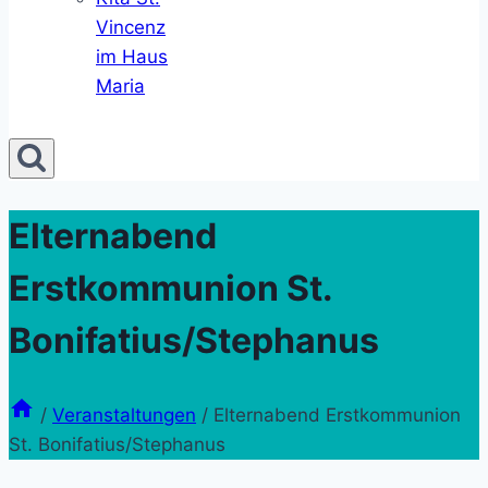
Vincenz
im Haus
Maria
Elternabend
Erstkommunion St.
Bonifatius/Stephanus
/
Veranstaltungen
/
Elternabend Erstkommunion
St. Bonifatius/Stephanus