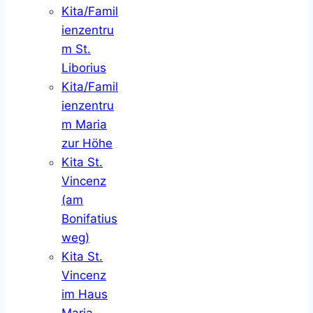
Kita/Famil
ienzentru
m St.
Liborius
Kita/Famil
ienzentru
m Maria
zur Höhe
Kita St.
Vincenz
(am
Bonifatius
weg)
Kita St.
Vincenz
im Haus