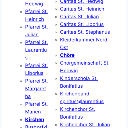
Caritas St. Hedwig
Hedwig
Caritas St. Heinrich
Pfarrei St.
Caritas St. Julian
Heinrich
Caritas St. Liborius
Pfarrei St.
Caritas St. Stephanus
Julian
Kleiderkammer Nord-
Pfarrei St.
Ost
Laurentiu
Chöre
s
Chorgemeinschaft St.
Pfarrei St.
Hedwig
Liborius
Kinderschola St.
Pfarrei St.
Bonifatius
Margaret
Kirchenband
ha
spiritus@laurentius
Pfarrei St.
Kirchenchor St.
Marien
Bonifatius
Kirchen
Kirchenchor St. Julian
Busdorfki