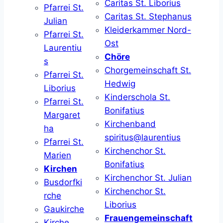
Caritas St. Liborius
Pfarrei St.
Caritas St. Stephanus
Julian
Kleiderkammer Nord-
Pfarrei St.
Ost
Laurentiu
Chöre
s
Chorgemeinschaft St.
Pfarrei St.
Hedwig
Liborius
Kinderschola St.
Pfarrei St.
Bonifatius
Margaret
Kirchenband
ha
spiritus@laurentius
Pfarrei St.
Kirchenchor St.
Marien
Bonifatius
Kirchen
Kirchenchor St. Julian
Busdorfki
Kirchenchor St.
rche
Liborius
Gaukirche
Frauengemeinschaft
Kirche