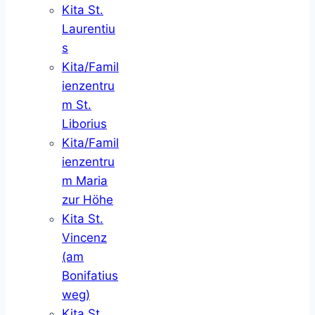
Kita St.
Laurentiu
s
Kita/Famil
ienzentru
m St.
Liborius
Kita/Famil
ienzentru
m Maria
zur Höhe
Kita St.
Vincenz
(am
Bonifatius
weg)
Kita St.