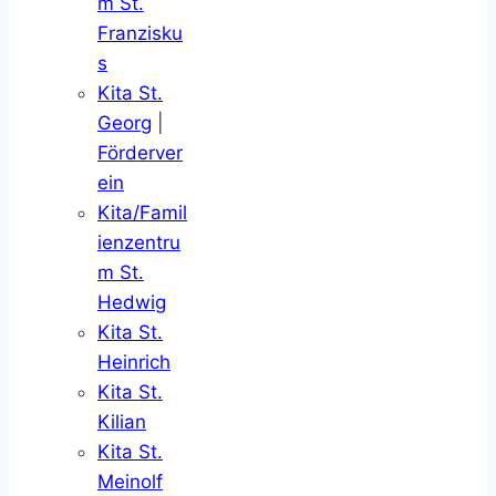
m St.
Franzisku
s
Kita St.
Georg
|
Förderver
ein
Kita/Famil
ienzentru
m St.
Hedwig
Kita St.
Heinrich
Kita St.
Kilian
Kita St.
Meinolf