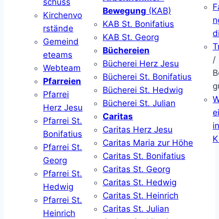
schuss
F
Bewegung
(KAB)
Kirchenvo
n
KAB St. Bonifatius
rstände
d
KAB St. Georg
Gemeind
T
Büchereien
eteams
/
Bücherei Herz Jesu
Webteam
B
Bücherei St. Bonifatius
Pfarreien
g
Bücherei St. Hedwig
Pfarrei
W
Bücherei St. Julian
Herz Jesu
ei
Caritas
Pfarrei St.
i
Caritas Herz Jesu
Bonifatius
K
Caritas Maria zur Höhe
Pfarrei St.
Caritas St. Bonifatius
Georg
Caritas St. Georg
Pfarrei St.
Caritas St. Hedwig
Hedwig
Caritas St. Heinrich
Pfarrei St.
Caritas St. Julian
Heinrich