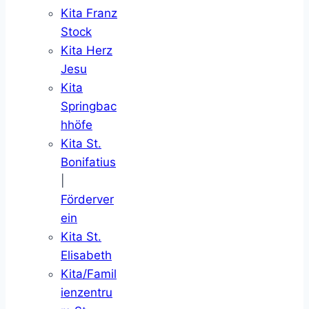
Kita Franz
Stock
Kita Herz
Jesu
Kita
Springbac
hhöfe
Kita St.
Bonifatius
|
Förderver
ein
Kita St.
Elisabeth
Kita/Famil
ienzentru