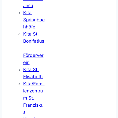
Jesu
Kita
Springbac
hhöfe
Kita St.
Bonifatius
|
Förderver
ein
Kita St.
Elisabeth
Kita/Famil
ienzentru
m St.
Franzisku
s