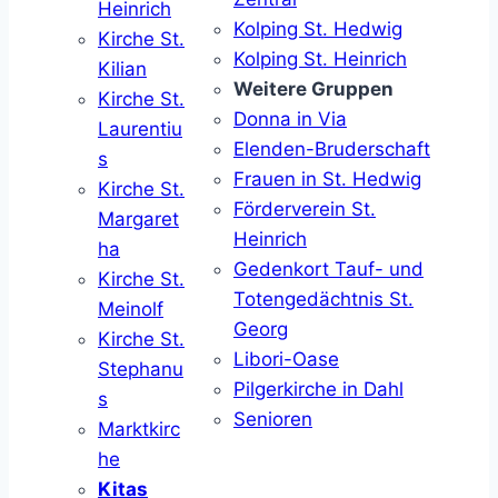
Heinrich
Kolping St. Hedwig
Kirche St.
Kolping St. Heinrich
Kilian
Weitere Gruppen
Kirche St.
Donna in Via
Laurentiu
Elenden-Bruderschaft
s
Frauen in St. Hedwig
Kirche St.
Förderverein St.
Margaret
Heinrich
ha
Gedenkort Tauf- und
Kirche St.
Totengedächtnis St.
Meinolf
Georg
Kirche St.
Libori-Oase
Stephanu
Pilgerkirche in Dahl
s
Senioren
Marktkirc
he
Kitas