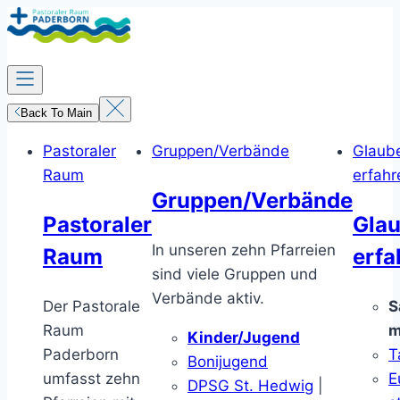
Zum
Inhalt
springen
Back To Main
Pastoraler
Gruppen/Verbände
Glaub
Raum
erfahr
Gruppen/Verbände
Pastoraler
Gla
In unseren zehn Pfarreien
Raum
erfa
sind viele Gruppen und
Verbände aktiv.
Der Pastorale
S
Raum
m
Kinder/Jugend
Paderborn
T
Bonijugend
umfasst zehn
E
DPSG St. Hedwig
|