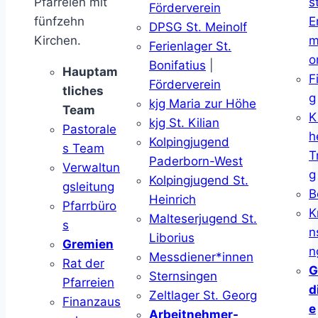
Pfarreien mit
s
Förderverein
fünfzehn
E
DPSG St. Meinolf
Kirchen.
m
Ferienlager St.
o
Bonifatius
|
Hauptam
F
Förderverein
tliches
g
kjg Maria zur Höhe
Team
K
kjg St. Kilian
Pastorale
h
Kolpingjugend
s Team
T
Paderborn-West
Verwaltun
g
Kolpingjugend St.
gsleitung
B
Heinrich
Pfarrbüro
K
Malteserjugend St.
s
n
Liborius
Gremien
n
Messdiener*innen
Rat der
G
Sternsingen
Pfarreien
d
Zeltlager St. Georg
Finanzaus
e
Arbeitnehmer-