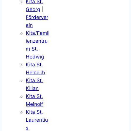
Kita St.
Georg
|
Förderver
ein
Kita/Famil
ienzentru
m St.
Hedwig
Kita St.
Heinrich
Kita St.
Kilian
Kita St.
Meinolf
Kita St.
Laurentiu
s