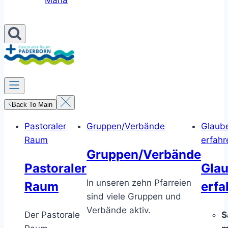
Maria
Back To Main
Pastoraler
Gruppen/Verbände
Glaub
Raum
erfahr
Gruppen/Verbände
Pastoraler
Gla
In unseren zehn Pfarreien
Raum
erfa
sind viele Gruppen und
Verbände aktiv.
Der Pastorale
S