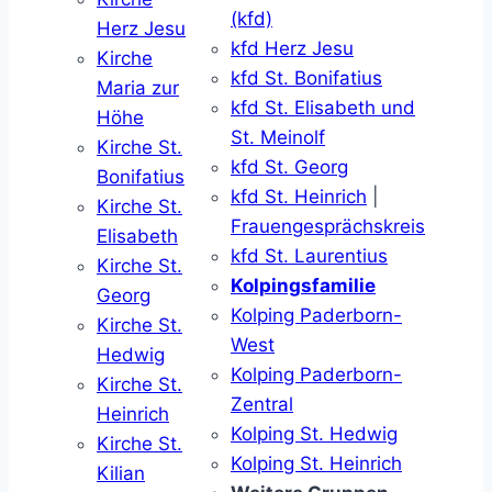
(kfd)
Herz Jesu
kfd Herz Jesu
Kirche
kfd St. Bonifatius
Maria zur
kfd St. Elisabeth und
Höhe
St. Meinolf
Kirche St.
kfd St. Georg
Bonifatius
kfd St. Heinrich
|
Kirche St.
Frauengesprächskreis
Elisabeth
kfd St. Laurentius
Kirche St.
Kolpingsfamilie
Georg
Kolping Paderborn-
Kirche St.
West
Hedwig
Kolping Paderborn-
Kirche St.
Zentral
Heinrich
Kolping St. Hedwig
Kirche St.
Kolping St. Heinrich
Kilian