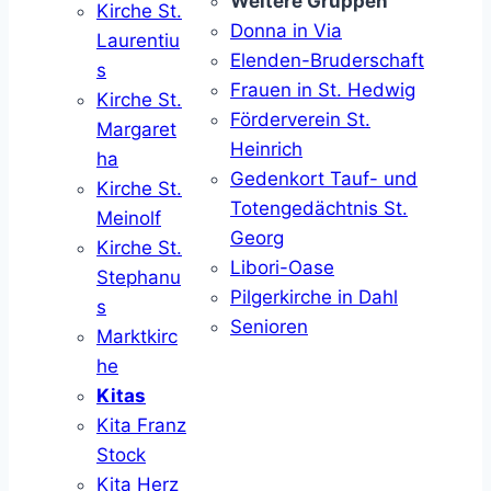
Weitere Gruppen
Kirche St.
Donna in Via
Laurentiu
Elenden-Bruderschaft
s
Frauen in St. Hedwig
Kirche St.
Förderverein St.
Margaret
Heinrich
ha
Gedenkort Tauf- und
Kirche St.
Totengedächtnis St.
Meinolf
Georg
Kirche St.
Libori-Oase
Stephanu
Pilgerkirche in Dahl
s
Senioren
Marktkirc
he
Kitas
Kita Franz
Stock
Kita Herz