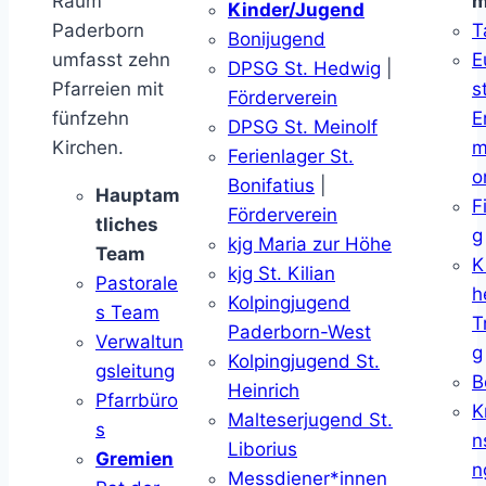
Raum
m
Kinder/Jugend
Paderborn
T
Bonijugend
umfasst zehn
E
DPSG St. Hedwig
|
Pfarreien mit
s
Förderverein
fünfzehn
E
DPSG St. Meinolf
Kirchen.
m
Ferienlager St.
o
Bonifatius
|
Hauptam
F
Förderverein
tliches
g
kjg Maria zur Höhe
Team
K
kjg St. Kilian
Pastorale
h
Kolpingjugend
s Team
T
Paderborn-West
Verwaltun
g
Kolpingjugend St.
gsleitung
B
Heinrich
Pfarrbüro
K
Malteserjugend St.
s
n
Liborius
Gremien
n
Messdiener*innen