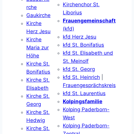
Kirchenchor St.
rche
Liborius
Gaukirche
Frauengemeinschaft
Kirche
(kfd)
Herz Jesu
kfd Herz Jesu
Kirche
kfd St. Bonifatius
Maria zur
kfd St. Elisabeth und
Höhe
St. Meinolf
Kirche St.
kfd St. Georg
Bonifatius
kfd St. Heinrich
|
Kirche St.
Frauengesprächskreis
Elisabeth
kfd St. Laurentius
Kirche St.
Kolpingsfamilie
Georg
Kolping Paderborn-
Kirche St.
West
Hedwig
Kolping Paderborn-
Kirche St.
Zentral