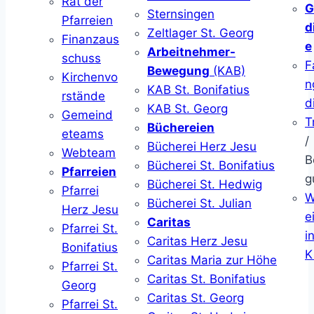
Rat der
G
Sternsingen
Pfarreien
d
Zeltlager St. Georg
Finanzaus
e
Arbeitnehmer-
schuss
F
Bewegung
(KAB)
Kirchenvo
n
KAB St. Bonifatius
rstände
d
KAB St. Georg
Gemeind
T
Büchereien
eteams
/
Bücherei Herz Jesu
Webteam
B
Bücherei St. Bonifatius
Pfarreien
g
Bücherei St. Hedwig
Pfarrei
W
Bücherei St. Julian
Herz Jesu
ei
Caritas
Pfarrei St.
i
Caritas Herz Jesu
Bonifatius
K
Caritas Maria zur Höhe
Pfarrei St.
Caritas St. Bonifatius
Georg
Caritas St. Georg
Pfarrei St.