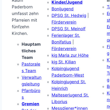
Raum
m
Kinder/Jugend
Paderborn
T
Bonijugend
umfasst zehn
E
DPSG St. Hedwig
|
Pfarreien mit
s
Förderverein
fünfzehn
E
DPSG St. Meinolf
Kirchen.
m
Ferienlager St.
o
Bonifatius
|
Hauptam
F
Förderverein
tliches
g
kjg Maria zur Höhe
Team
K
kjg St. Kilian
Pastorale
h
Kolpingjugend
s Team
T
Paderborn-West
Verwaltun
g
Kolpingjugend St.
gsleitung
B
Heinrich
Pfarrbüro
K
Malteserjugend St.
s
n
Liborius
Gremien
n
Messdiener*innen