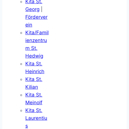
Kita St.
Georg
|
Förderver
ein
Kita/Famil
ienzentru
m St.
Hedwig
Kita St.
Heinrich
Kita St.
Kilian
Kita St.
Meinolf
Kita St.
Laurentiu
s