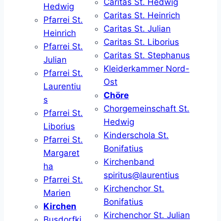
Caritas St. Hedwig
Hedwig
Caritas St. Heinrich
Pfarrei St.
Caritas St. Julian
Heinrich
Caritas St. Liborius
Pfarrei St.
Caritas St. Stephanus
Julian
Kleiderkammer Nord-
Pfarrei St.
Ost
Laurentiu
Chöre
s
Chorgemeinschaft St.
Pfarrei St.
Hedwig
Liborius
Kinderschola St.
Pfarrei St.
Bonifatius
Margaret
Kirchenband
ha
spiritus@laurentius
Pfarrei St.
Kirchenchor St.
Marien
Bonifatius
Kirchen
Kirchenchor St. Julian
Busdorfki