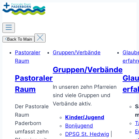
Zum
Inhalt
springen
Back To Main
Pastoraler
Gruppen/Verbände
Glaub
Raum
erfahr
Gruppen/Verbände
Pastoraler
Gla
In unseren zehn Pfarreien
Raum
erfa
sind viele Gruppen und
Verbände aktiv.
Der Pastorale
S
Raum
m
Kinder/Jugend
Paderborn
T
Bonijugend
umfasst zehn
E
DPSG St. Hedwig
|