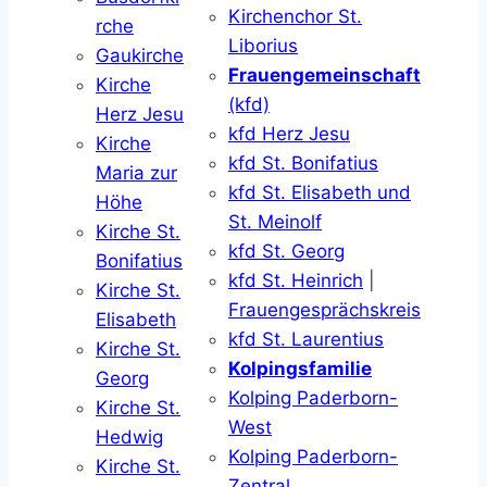
Kirchenchor St.
rche
Liborius
Gaukirche
Frauengemeinschaft
Kirche
(kfd)
Herz Jesu
kfd Herz Jesu
Kirche
kfd St. Bonifatius
Maria zur
kfd St. Elisabeth und
Höhe
St. Meinolf
Kirche St.
kfd St. Georg
Bonifatius
kfd St. Heinrich
|
Kirche St.
Frauengesprächskreis
Elisabeth
kfd St. Laurentius
Kirche St.
Kolpingsfamilie
Georg
Kolping Paderborn-
Kirche St.
West
Hedwig
Kolping Paderborn-
Kirche St.
Zentral