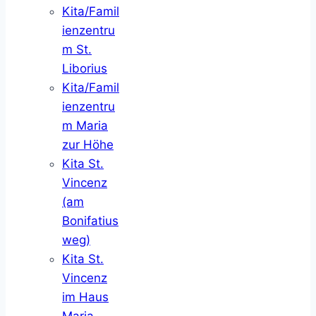
Kita/Famil
ienzentru
m St.
Liborius
Kita/Famil
ienzentru
m Maria
zur Höhe
Kita St.
Vincenz
(am
Bonifatius
weg)
Kita St.
Vincenz
im Haus