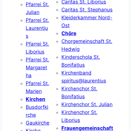
Caritas St. Liborius
Pfarrei St.
Caritas St. Stephanus
Julian
Kleiderkammer Nord-
Pfarrei St.
Ost
Laurentiu
Chöre
s
Chorgemeinschaft St.
Pfarrei St.
Hedwig
Liborius
Kinderschola St.
Pfarrei St.
Bonifatius
Margaret
Kirchenband
ha
spiritus@laurentius
Pfarrei St.
Kirchenchor St.
Marien
Bonifatius
Kirchen
Kirchenchor St. Julian
Busdorfki
Kirchenchor St.
rche
Liborius
Gaukirche
Frauengemeinschaft
Kirche