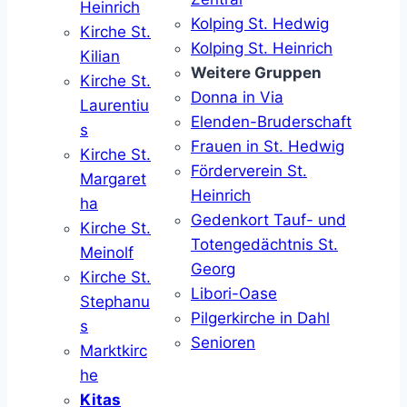
Heinrich
Kolping St. Hedwig
Kirche St.
Kolping St. Heinrich
Kilian
Weitere Gruppen
Kirche St.
Donna in Via
Laurentiu
Elenden-Bruderschaft
s
Frauen in St. Hedwig
Kirche St.
Förderverein St.
Margaret
Heinrich
ha
Gedenkort Tauf- und
Kirche St.
Totengedächtnis St.
Meinolf
Georg
Kirche St.
Libori-Oase
Stephanu
Pilgerkirche in Dahl
s
Senioren
Marktkirc
he
Kitas