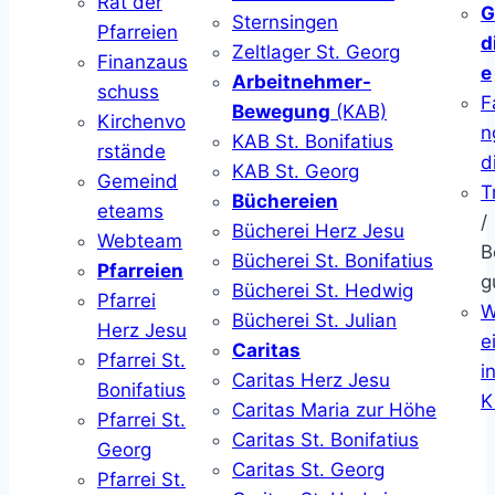
Rat der
G
Sternsingen
Pfarreien
d
Zeltlager St. Georg
Finanzaus
e
Arbeitnehmer-
schuss
F
Bewegung
(KAB)
Kirchenvo
n
KAB St. Bonifatius
rstände
d
KAB St. Georg
Gemeind
T
Büchereien
eteams
/
Bücherei Herz Jesu
Webteam
B
Bücherei St. Bonifatius
Pfarreien
g
Bücherei St. Hedwig
Pfarrei
W
Bücherei St. Julian
Herz Jesu
ei
Caritas
Pfarrei St.
i
Caritas Herz Jesu
Bonifatius
K
Caritas Maria zur Höhe
Pfarrei St.
Caritas St. Bonifatius
Georg
Caritas St. Georg
Pfarrei St.