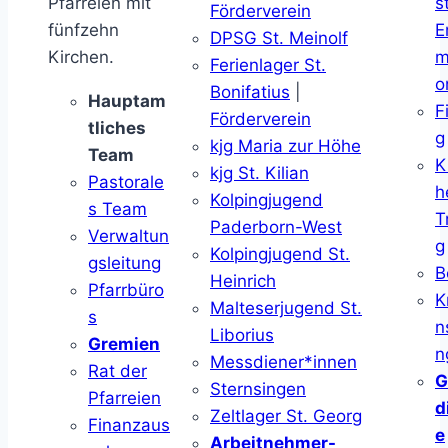
Pfarreien mit
s
Förderverein
fünfzehn
E
DPSG St. Meinolf
Kirchen.
m
Ferienlager St.
o
Bonifatius
|
Hauptam
F
Förderverein
tliches
g
kjg Maria zur Höhe
Team
K
kjg St. Kilian
Pastorale
h
Kolpingjugend
s Team
T
Paderborn-West
Verwaltun
g
Kolpingjugend St.
gsleitung
B
Heinrich
Pfarrbüro
K
Malteserjugend St.
s
n
Liborius
Gremien
n
Messdiener*innen
Rat der
G
Sternsingen
Pfarreien
d
Zeltlager St. Georg
Finanzaus
e
Arbeitnehmer-