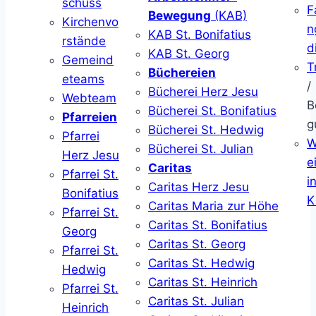
schuss
F
Bewegung
(KAB)
Kirchenvo
n
KAB St. Bonifatius
rstände
d
KAB St. Georg
Gemeind
T
Büchereien
eteams
/
Bücherei Herz Jesu
Webteam
B
Bücherei St. Bonifatius
Pfarreien
g
Bücherei St. Hedwig
Pfarrei
W
Bücherei St. Julian
Herz Jesu
ei
Caritas
Pfarrei St.
i
Caritas Herz Jesu
Bonifatius
K
Caritas Maria zur Höhe
Pfarrei St.
Caritas St. Bonifatius
Georg
Caritas St. Georg
Pfarrei St.
Caritas St. Hedwig
Hedwig
Caritas St. Heinrich
Pfarrei St.
Caritas St. Julian
Heinrich