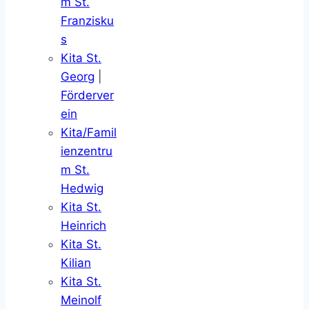
m St.
Franzisku
s
Kita St.
Georg
|
Förderver
ein
Kita/Famil
ienzentru
m St.
Hedwig
Kita St.
Heinrich
Kita St.
Kilian
Kita St.
Meinolf