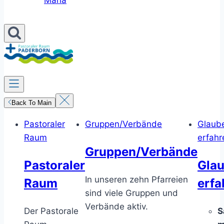
Maria
Back To Main
Pastoraler
Gruppen/Verbände
Glaub
Raum
erfahr
Gruppen/Verbände
Pastoraler
Gla
In unseren zehn Pfarreien
Raum
erfa
sind viele Gruppen und
Verbände aktiv.
Der Pastorale
S