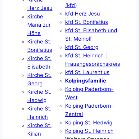
(kfd)
Herz Jesu
kfd Herz Jesu
Kirche
kfd St. Bonifatius
Maria zur
kfd St. Elisabeth und
Höhe
St. Meinolf
Kirche St.
kfd St. Georg
Bonifatius
kfd St. Heinrich
|
Kirche St.
Frauengesprächskreis
Elisabeth
kfd St. Laurentius
Kirche St.
Kolpingsfamilie
Georg
Kolping Paderborn-
Kirche St.
West
Hedwig
Kolping Paderborn-
Kirche St.
Zentral
Heinrich
Kolping St. Hedwig
Kirche St.
Kolping St. Heinrich
Kilian