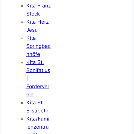
Kita Franz
Stock
Kita Herz
Jesu
Kita
Springbac
hhöfe
Kita St.
Bonifatius
|
Förderver
ein
Kita St.
Elisabeth
Kita/Famil
ienzentru