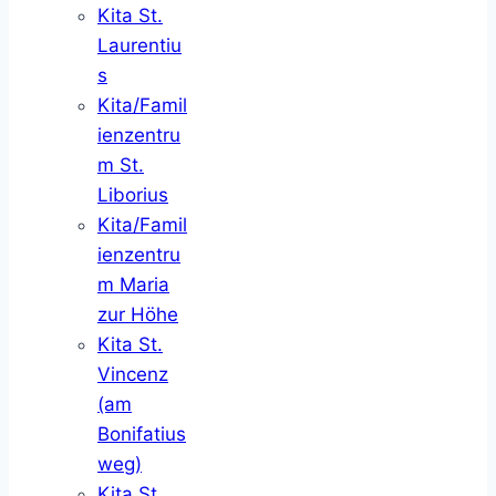
Kita St.
Laurentiu
s
Kita/Famil
ienzentru
m St.
Liborius
Kita/Famil
ienzentru
m Maria
zur Höhe
Kita St.
Vincenz
(am
Bonifatius
weg)
Kita St.