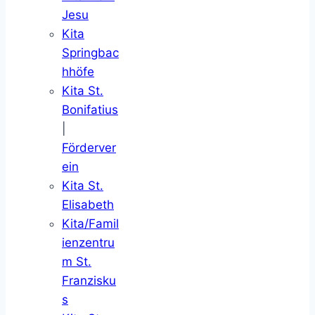
Jesu
Kita
Springbac
hhöfe
Kita St.
Bonifatius
|
Förderver
ein
Kita St.
Elisabeth
Kita/Famil
ienzentru
m St.
Franzisku
s