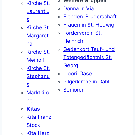
Weitere Gruppen
Kirche St.
Donna in Via
Laurentiu
Elenden-Bruderschaft
s
Frauen in St. Hedwig
Kirche St.
Förderverein St.
Margaret
Heinrich
ha
Gedenkort Tauf- und
Kirche St.
Totengedächtnis St.
Meinolf
Georg
Kirche St.
Libori-Oase
Stephanu
Pilgerkirche in Dahl
s
Senioren
Marktkirc
he
Kitas
Kita Franz
Stock
Kita Herz