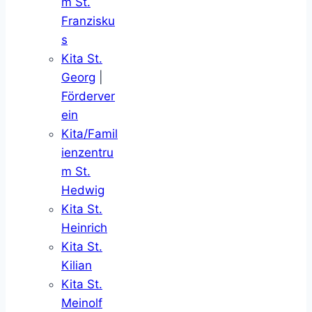
m St.
Franzisku
s
Kita St.
Georg
|
Förderver
ein
Kita/Famil
ienzentru
m St.
Hedwig
Kita St.
Heinrich
Kita St.
Kilian
Kita St.
Meinolf