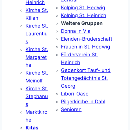
Heinrich
Kolping St. Hedwig
Kirche St.
Kolping St. Heinrich
Kilian
Weitere Gruppen
Kirche St.
Donna in Via
Laurentiu
Elenden-Bruderschaft
s
Frauen in St. Hedwig
Kirche St.
Förderverein St.
Margaret
Heinrich
ha
Gedenkort Tauf- und
Kirche St.
Totengedächtnis St.
Meinolf
Georg
Kirche St.
Libori-Oase
Stephanu
Pilgerkirche in Dahl
s
Senioren
Marktkirc
he
Kitas