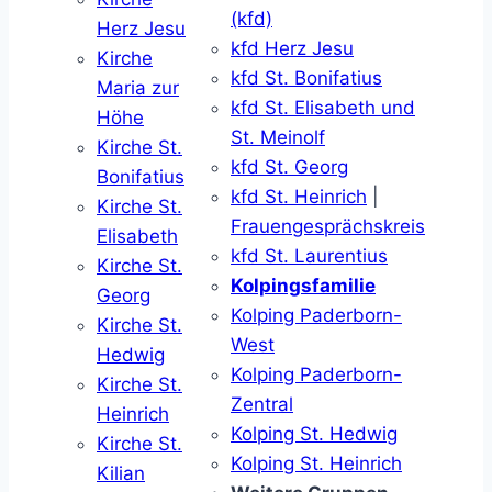
(kfd)
Herz Jesu
kfd Herz Jesu
Kirche
kfd St. Bonifatius
Maria zur
kfd St. Elisabeth und
Höhe
St. Meinolf
Kirche St.
kfd St. Georg
Bonifatius
kfd St. Heinrich
|
Kirche St.
Frauengesprächskreis
Elisabeth
kfd St. Laurentius
Kirche St.
Kolpingsfamilie
Georg
Kolping Paderborn-
Kirche St.
West
Hedwig
Kolping Paderborn-
Kirche St.
Zentral
Heinrich
Kolping St. Hedwig
Kirche St.
Kolping St. Heinrich
Kilian