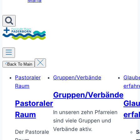
Maria
Back To Main
Pastoraler
Gruppen/Verbände
Glaub
Raum
erfahr
Gruppen/Verbände
Pastoraler
Gla
In unseren zehn Pfarreien
Raum
erfa
sind viele Gruppen und
Verbände aktiv.
Der Pastorale
S