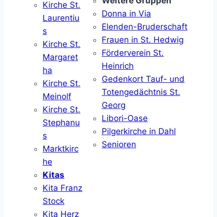
Weitere Gruppen
Kirche St.
Donna in Via
Laurentiu
Elenden-Bruderschaft
s
Frauen in St. Hedwig
Kirche St.
Förderverein St.
Margaret
Heinrich
ha
Gedenkort Tauf- und
Kirche St.
Totengedächtnis St.
Meinolf
Georg
Kirche St.
Libori-Oase
Stephanu
Pilgerkirche in Dahl
s
Senioren
Marktkirc
he
Kitas
Kita Franz
Stock
Kita Herz