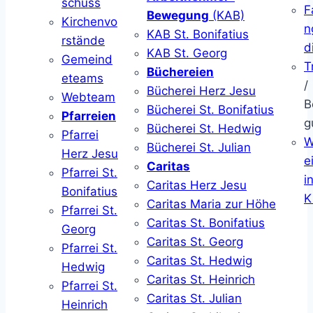
schuss
F
Bewegung
(KAB)
Kirchenvo
n
KAB St. Bonifatius
rstände
d
KAB St. Georg
Gemeind
T
Büchereien
eteams
/
Bücherei Herz Jesu
Webteam
B
Bücherei St. Bonifatius
Pfarreien
g
Bücherei St. Hedwig
Pfarrei
W
Bücherei St. Julian
Herz Jesu
ei
Caritas
Pfarrei St.
i
Caritas Herz Jesu
Bonifatius
K
Caritas Maria zur Höhe
Pfarrei St.
Caritas St. Bonifatius
Georg
Caritas St. Georg
Pfarrei St.
Caritas St. Hedwig
Hedwig
Caritas St. Heinrich
Pfarrei St.
Caritas St. Julian
Heinrich