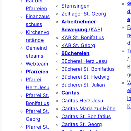
Rat der
G
Sternsingen
Pfarreien
d
Zeltlager St. Georg
Finanzaus
e
Arbeitnehmer-
schuss
F
Bewegung
(KAB)
Kirchenvo
n
KAB St. Bonifatius
rstände
d
KAB St. Georg
Gemeind
T
Büchereien
eteams
/
Bücherei Herz Jesu
Webteam
B
Bücherei St. Bonifatius
Pfarreien
g
Bücherei St. Hedwig
Pfarrei
W
Bücherei St. Julian
Herz Jesu
ei
Caritas
Pfarrei St.
i
Caritas Herz Jesu
Bonifatius
K
Caritas Maria zur Höhe
Pfarrei St.
Caritas St. Bonifatius
Georg
Caritas St. Georg
Pfarrei St.