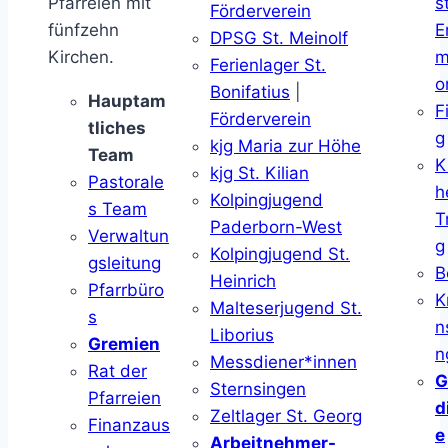
Pfarreien mit
s
Förderverein
fünfzehn
E
DPSG St. Meinolf
Kirchen.
m
Ferienlager St.
o
Bonifatius
|
Hauptam
F
Förderverein
tliches
g
kjg Maria zur Höhe
Team
K
kjg St. Kilian
Pastorale
h
Kolpingjugend
s Team
T
Paderborn-West
Verwaltun
g
Kolpingjugend St.
gsleitung
B
Heinrich
Pfarrbüro
K
Malteserjugend St.
s
n
Liborius
Gremien
n
Messdiener*innen
Rat der
G
Sternsingen
Pfarreien
d
Zeltlager St. Georg
Finanzaus
e
Arbeitnehmer-