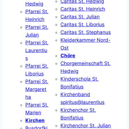
Caritas St. Hedwig
Hedwig
Caritas St. Heinrich
Pfarrei St.
Caritas St. Julian
Heinrich
Caritas St. Liborius
Pfarrei St.
Caritas St. Stephanus
Julian
Kleiderkammer Nord-
Pfarrei St.
Ost
Laurentiu
Chöre
s
Chorgemeinschaft St.
Pfarrei St.
Hedwig
Liborius
Kinderschola St.
Pfarrei St.
Bonifatius
Margaret
Kirchenband
ha
spiritus@laurentius
Pfarrei St.
Kirchenchor St.
Marien
Bonifatius
Kirchen
Kirchenchor St. Julian
Busdorfki