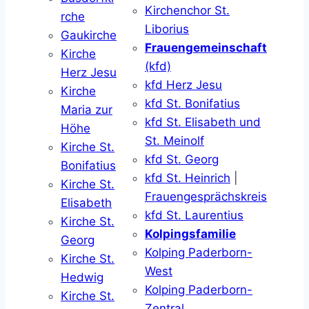
Kirchenchor St.
rche
Liborius
Gaukirche
Frauengemeinschaft
Kirche
(kfd)
Herz Jesu
kfd Herz Jesu
Kirche
kfd St. Bonifatius
Maria zur
kfd St. Elisabeth und
Höhe
St. Meinolf
Kirche St.
kfd St. Georg
Bonifatius
kfd St. Heinrich
|
Kirche St.
Frauengesprächskreis
Elisabeth
kfd St. Laurentius
Kirche St.
Kolpingsfamilie
Georg
Kolping Paderborn-
Kirche St.
West
Hedwig
Kolping Paderborn-
Kirche St.
Zentral