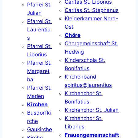
Caritas St. Liborius
Pfarrei St.
Caritas St. Stephanus
Julian
Kleiderkammer Nord-
Pfarrei St.
Ost
Laurentiu
Chöre
s
Chorgemeinschaft St.
Pfarrei St.
Hedwig
Liborius
Kinderschola St.
Pfarrei St.
Bonifatius
Margaret
Kirchenband
ha
spiritus@laurentius
Pfarrei St.
Kirchenchor St.
Marien
Bonifatius
Kirchen
Kirchenchor St. Julian
Busdorfki
Kirchenchor St.
rche
Liborius
Gaukirche
Frauengemeinschaft
Kirche