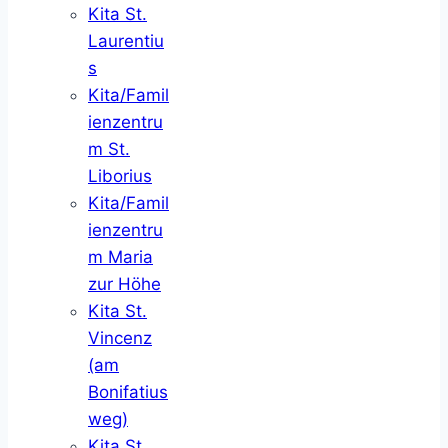
Kita St.
Laurentiu
s
Kita/Famil
ienzentru
m St.
Liborius
Kita/Famil
ienzentru
m Maria
zur Höhe
Kita St.
Vincenz
(am
Bonifatius
weg)
Kita St.