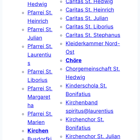
Caritas St. Hedwig
Hedwig
Caritas St. Heinrich
Pfarrei St.
Caritas St. Julian
Heinrich
Caritas St. Liborius
Pfarrei St.
Caritas St. Stephanus
Julian
Kleiderkammer Nord-
Pfarrei St.
Ost
Laurentiu
Chöre
s
Chorgemeinschaft St.
Pfarrei St.
Hedwig
Liborius
Kinderschola St.
Pfarrei St.
Bonifatius
Margaret
Kirchenband
ha
spiritus@laurentius
Pfarrei St.
Kirchenchor St.
Marien
Bonifatius
Kirchen
Kirchenchor St. Julian
Busdorfki