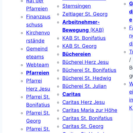
Rat der
G
Sternsingen
Pfarreien
d
Zeltlager St. Georg
Finanzaus
e
Arbeitnehmer-
schuss
F
Bewegung
(KAB)
Kirchenvo
n
KAB St. Bonifatius
rstände
d
KAB St. Georg
Gemeind
T
Büchereien
eteams
/
Bücherei Herz Jesu
Webteam
B
Bücherei St. Bonifatius
Pfarreien
g
Bücherei St. Hedwig
Pfarrei
W
Bücherei St. Julian
Herz Jesu
ei
Caritas
Pfarrei St.
i
Caritas Herz Jesu
Bonifatius
K
Caritas Maria zur Höhe
Pfarrei St.
Caritas St. Bonifatius
Georg
Caritas St. Georg
Pfarrei St.