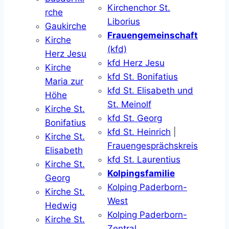
Kirchenchor St.
rche
Liborius
Gaukirche
Frauengemeinschaft
Kirche
(kfd)
Herz Jesu
kfd Herz Jesu
Kirche
kfd St. Bonifatius
Maria zur
kfd St. Elisabeth und
Höhe
St. Meinolf
Kirche St.
kfd St. Georg
Bonifatius
kfd St. Heinrich
|
Kirche St.
Frauengesprächskreis
Elisabeth
kfd St. Laurentius
Kirche St.
Kolpingsfamilie
Georg
Kolping Paderborn-
Kirche St.
West
Hedwig
Kolping Paderborn-
Kirche St.
Zentral