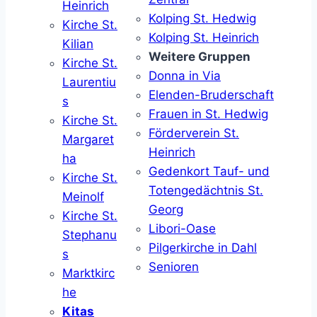
Heinrich
Kolping St. Hedwig
Kirche St.
Kolping St. Heinrich
Kilian
Weitere Gruppen
Kirche St.
Donna in Via
Laurentiu
Elenden-Bruderschaft
s
Frauen in St. Hedwig
Kirche St.
Förderverein St.
Margaret
Heinrich
ha
Gedenkort Tauf- und
Kirche St.
Totengedächtnis St.
Meinolf
Georg
Kirche St.
Libori-Oase
Stephanu
Pilgerkirche in Dahl
s
Senioren
Marktkirc
he
Kitas