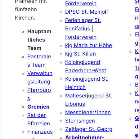
Pfarreien mit
s
Förderverein
fünfzehn
E
DPSG St. Meinolf
Kirchen.
m
Ferienlager St.
o
Bonifatius
|
Hauptam
F
Förderverein
tliches
g
kjg Maria zur Höhe
Team
K
kjg St. Kilian
Pastorale
h
Kolpingjugend
s Team
T
Paderborn-West
Verwaltun
g
Kolpingjugend St.
gsleitung
B
Heinrich
Pfarrbüro
K
Malteserjugend St.
s
n
Liborius
Gremien
n
Messdiener*innen
Rat der
G
Sternsingen
Pfarreien
d
Zeltlager St. Georg
Finanzaus
e
Arbeitnehmer-