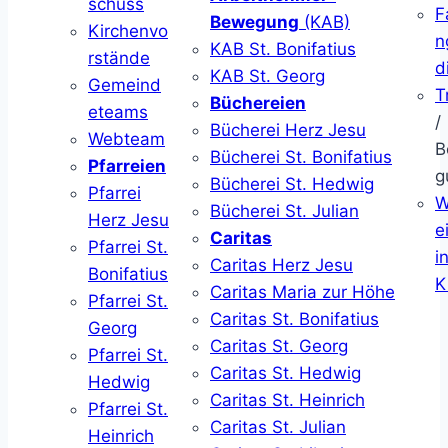
schuss
F
Bewegung
(KAB)
Kirchenvo
n
KAB St. Bonifatius
rstände
d
KAB St. Georg
Gemeind
T
Büchereien
eteams
/
Bücherei Herz Jesu
Webteam
B
Bücherei St. Bonifatius
Pfarreien
g
Bücherei St. Hedwig
Pfarrei
W
Bücherei St. Julian
Herz Jesu
ei
Caritas
Pfarrei St.
i
Caritas Herz Jesu
Bonifatius
K
Caritas Maria zur Höhe
Pfarrei St.
Caritas St. Bonifatius
Georg
Caritas St. Georg
Pfarrei St.
Caritas St. Hedwig
Hedwig
Caritas St. Heinrich
Pfarrei St.
Caritas St. Julian
Heinrich