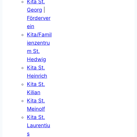
Kita St.
Georg
|
Förderver
ein
Kita/Famil
ienzentru
m St.
Hedwig
Kita St.
Heinrich
Kita St.
Kilian
Kita St.
Meinolf
Kita St.
Laurentiu
s