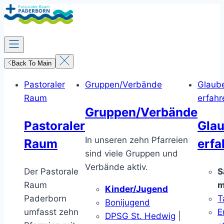
Zum
Inhalt
springen
Back To Main
Pastoraler
Gruppen/Verbände
Glaub
Raum
erfahr
Gruppen/Verbände
Pastoraler
Gla
In unseren zehn Pfarreien
Raum
erfa
sind viele Gruppen und
Verbände aktiv.
Der Pastorale
S
Raum
m
Kinder/Jugend
Paderborn
T
Bonijugend
umfasst zehn
E
DPSG St. Hedwig
|