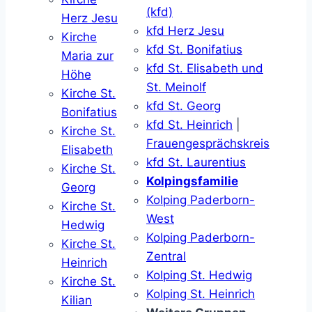
(kfd)
Herz Jesu
kfd Herz Jesu
Kirche
kfd St. Bonifatius
Maria zur
kfd St. Elisabeth und
Höhe
St. Meinolf
Kirche St.
kfd St. Georg
Bonifatius
kfd St. Heinrich
|
Kirche St.
Frauengesprächskreis
Elisabeth
kfd St. Laurentius
Kirche St.
Kolpingsfamilie
Georg
Kolping Paderborn-
Kirche St.
West
Hedwig
Kolping Paderborn-
Kirche St.
Zentral
Heinrich
Kolping St. Hedwig
Kirche St.
Kolping St. Heinrich
Kilian