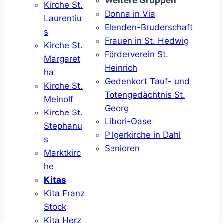
Weitere Gruppen
Kirche St.
Donna in Via
Laurentiu
Elenden-Bruderschaft
s
Frauen in St. Hedwig
Kirche St.
Förderverein St.
Margaret
Heinrich
ha
Gedenkort Tauf- und
Kirche St.
Totengedächtnis St.
Meinolf
Georg
Kirche St.
Libori-Oase
Stephanu
Pilgerkirche in Dahl
s
Senioren
Marktkirc
he
Kitas
Kita Franz
Stock
Kita Herz