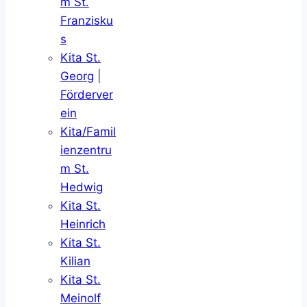
m St.
Franzisku
s
Kita St.
Georg
|
Förderver
ein
Kita/Famil
ienzentru
m St.
Hedwig
Kita St.
Heinrich
Kita St.
Kilian
Kita St.
Meinolf