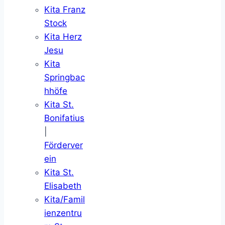
Kita Franz
Stock
Kita Herz
Jesu
Kita
Springbac
hhöfe
Kita St.
Bonifatius
|
Förderver
ein
Kita St.
Elisabeth
Kita/Famil
ienzentru