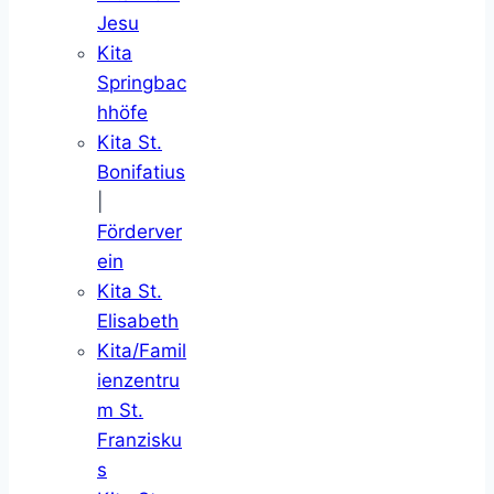
Jesu
Kita
Springbac
hhöfe
Kita St.
Bonifatius
|
Förderver
ein
Kita St.
Elisabeth
Kita/Famil
ienzentru
m St.
Franzisku
s