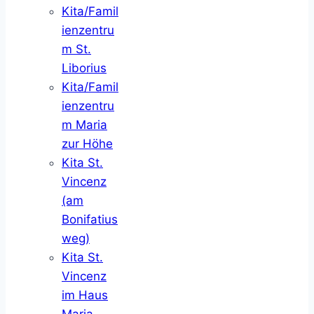
Kita/Famil
ienzentru
m St.
Liborius
Kita/Famil
ienzentru
m Maria
zur Höhe
Kita St.
Vincenz
(am
Bonifatius
weg)
Kita St.
Vincenz
im Haus