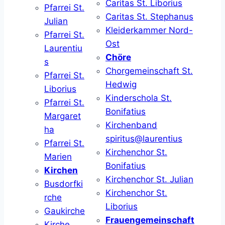
Caritas St. Liborius
Pfarrei St.
Caritas St. Stephanus
Julian
Kleiderkammer Nord-
Pfarrei St.
Ost
Laurentiu
Chöre
s
Chorgemeinschaft St.
Pfarrei St.
Hedwig
Liborius
Kinderschola St.
Pfarrei St.
Bonifatius
Margaret
Kirchenband
ha
spiritus@laurentius
Pfarrei St.
Kirchenchor St.
Marien
Bonifatius
Kirchen
Kirchenchor St. Julian
Busdorfki
Kirchenchor St.
rche
Liborius
Gaukirche
Frauengemeinschaft
Kirche