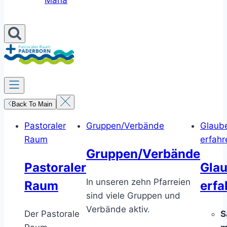
Maria
Back To Main
Pastoraler
Gruppen/Verbände
Glaub
Raum
erfahr
Gruppen/Verbände
Pastoraler
Gla
In unseren zehn Pfarreien
Raum
erfa
sind viele Gruppen und
Verbände aktiv.
Der Pastorale
S