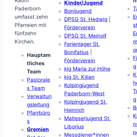
Raum
m
Kinder/Jugend
Paderborn
T
Bonijugend
umfasst zehn
E
DPSG St. Hedwig
|
Pfarreien mit
s
Förderverein
fünfzehn
E
DPSG St. Meinolf
Kirchen.
m
Ferienlager St.
o
Bonifatius
|
Hauptam
F
Förderverein
tliches
g
kjg Maria zur Höhe
Team
K
kjg St. Kilian
Pastorale
h
Kolpingjugend
s Team
T
Paderborn-West
Verwaltun
g
Kolpingjugend St.
gsleitung
B
Heinrich
Pfarrbüro
K
Malteserjugend St.
s
n
Liborius
Gremien
n
Messdiener*innen