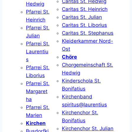
Caritas St. Hedwig
Hedwig
Caritas St. Heinrich
Pfarrei St.
Caritas St. Julian
Heinrich
Caritas St. Liborius
Pfarrei St.
Caritas St. Stephanus
Julian
Kleiderkammer Nord-
Pfarrei St.
Ost
Laurentiu
Chöre
s
Chorgemeinschaft St.
Pfarrei St.
Hedwig
Liborius
Kinderschola St.
Pfarrei St.
Bonifatius
Margaret
Kirchenband
ha
spiritus@laurentius
Pfarrei St.
Kirchenchor St.
Marien
Bonifatius
Kirchen
Kirchenchor St. Julian
Busdorfki