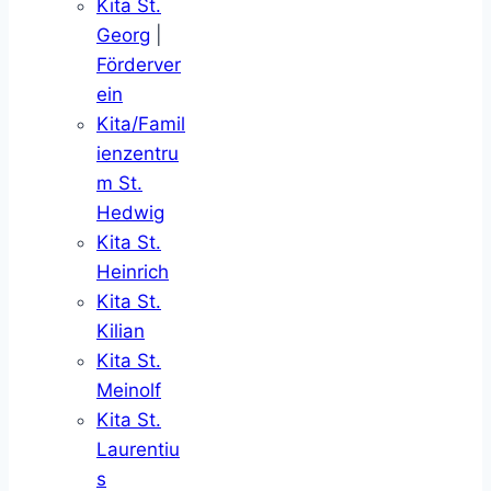
Kita St.
Georg
|
Förderver
ein
Kita/Famil
ienzentru
m St.
Hedwig
Kita St.
Heinrich
Kita St.
Kilian
Kita St.
Meinolf
Kita St.
Laurentiu
s