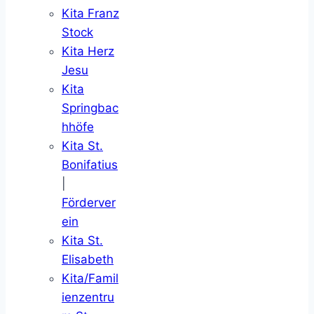
Kita Franz
Stock
Kita Herz
Jesu
Kita
Springbac
hhöfe
Kita St.
Bonifatius
|
Förderver
ein
Kita St.
Elisabeth
Kita/Famil
ienzentru