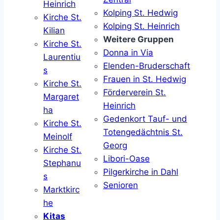
Heinrich
Kolping St. Hedwig
Kirche St.
Kolping St. Heinrich
Kilian
Weitere Gruppen
Kirche St.
Donna in Via
Laurentiu
Elenden-Bruderschaft
s
Frauen in St. Hedwig
Kirche St.
Förderverein St.
Margaret
Heinrich
ha
Gedenkort Tauf- und
Kirche St.
Totengedächtnis St.
Meinolf
Georg
Kirche St.
Libori-Oase
Stephanu
Pilgerkirche in Dahl
s
Senioren
Marktkirc
he
Kitas