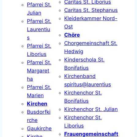
Caritas St. Liborius
Pfarrei St.
Caritas St. Stephanus
Julian
Kleiderkammer Nord-
Pfarrei St.
Ost
Laurentiu
Chöre
s
Chorgemeinschaft St.
Pfarrei St.
Hedwig
Liborius
Kinderschola St.
Pfarrei St.
Bonifatius
Margaret
Kirchenband
ha
spiritus@laurentius
Pfarrei St.
Kirchenchor St.
Marien
Bonifatius
Kirchen
Kirchenchor St. Julian
Busdorfki
Kirchenchor St.
rche
Liborius
Gaukirche
Frauengemeinschaft
Kirche