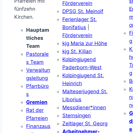
Pfarreien mit
s
Förderverein
fünfzehn
E
DPSG St. Meinolf
Kirchen.
m
Ferienlager St.
o
Bonifatius
|
Hauptam
F
Förderverein
tliches
g
kjg Maria zur Höhe
Team
K
kjg St. Kilian
Pastorale
h
Kolpingjugend
s Team
T
Paderborn-West
Verwaltun
g
Kolpingjugend St.
gsleitung
B
Heinrich
Pfarrbüro
K
Malteserjugend St.
s
n
Liborius
Gremien
n
Messdiener*innen
Rat der
G
Sternsingen
Pfarreien
d
Zeltlager St. Georg
Finanzaus
e
Arbeitnehmer-