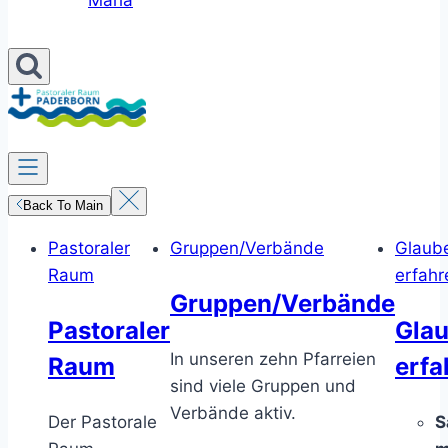
Maria
Back To Main
Pastoraler
Gruppen/Verbände
Glaub
Raum
erfahr
Gruppen/Verbände
Pastoraler
Gla
In unseren zehn Pfarreien
Raum
erfa
sind viele Gruppen und
Verbände aktiv.
Der Pastorale
S