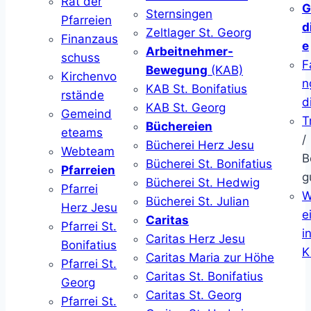
Rat der
G
Sternsingen
Pfarreien
d
Zeltlager St. Georg
Finanzaus
e
Arbeitnehmer-
schuss
F
Bewegung
(KAB)
Kirchenvo
n
KAB St. Bonifatius
rstände
d
KAB St. Georg
Gemeind
T
Büchereien
eteams
/
Bücherei Herz Jesu
Webteam
B
Bücherei St. Bonifatius
Pfarreien
g
Bücherei St. Hedwig
Pfarrei
W
Bücherei St. Julian
Herz Jesu
ei
Caritas
Pfarrei St.
i
Caritas Herz Jesu
Bonifatius
K
Caritas Maria zur Höhe
Pfarrei St.
Caritas St. Bonifatius
Georg
Caritas St. Georg
Pfarrei St.