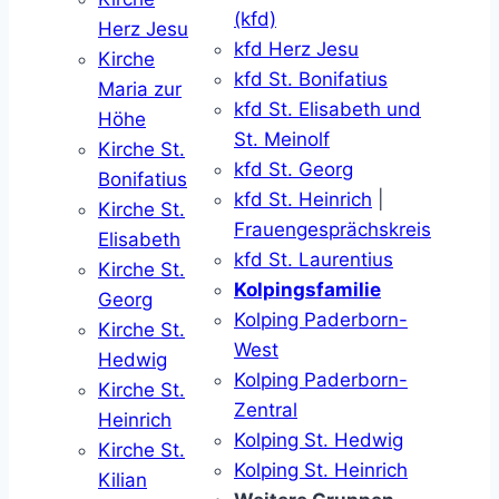
(kfd)
Herz Jesu
kfd Herz Jesu
Kirche
kfd St. Bonifatius
Maria zur
kfd St. Elisabeth und
Höhe
St. Meinolf
Kirche St.
kfd St. Georg
Bonifatius
kfd St. Heinrich
|
Kirche St.
Frauengesprächskreis
Elisabeth
kfd St. Laurentius
Kirche St.
Kolpingsfamilie
Georg
Kolping Paderborn-
Kirche St.
West
Hedwig
Kolping Paderborn-
Kirche St.
Zentral
Heinrich
Kolping St. Hedwig
Kirche St.
Kolping St. Heinrich
Kilian