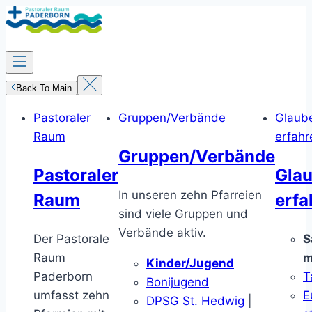
Zum
Inhalt
springen
Back To Main
Pastoraler
Gruppen/Verbände
Glaub
Raum
erfahr
Gruppen/Verbände
Pastoraler
Gla
In unseren zehn Pfarreien
Raum
erfa
sind viele Gruppen und
Verbände aktiv.
Der Pastorale
S
Raum
m
Kinder/Jugend
Paderborn
T
Bonijugend
umfasst zehn
E
DPSG St. Hedwig
|