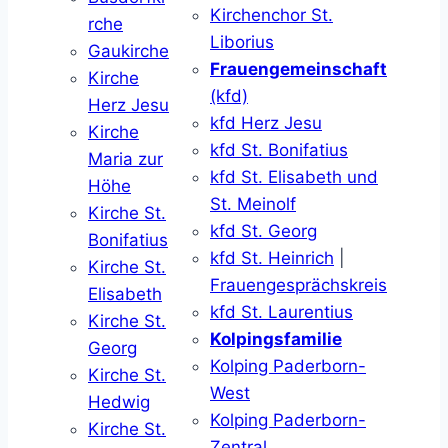
Kirchenchor St.
rche
Liborius
Gaukirche
Frauengemeinschaft
Kirche
(kfd)
Herz Jesu
kfd Herz Jesu
Kirche
kfd St. Bonifatius
Maria zur
kfd St. Elisabeth und
Höhe
St. Meinolf
Kirche St.
kfd St. Georg
Bonifatius
kfd St. Heinrich
|
Kirche St.
Frauengesprächskreis
Elisabeth
kfd St. Laurentius
Kirche St.
Kolpingsfamilie
Georg
Kolping Paderborn-
Kirche St.
West
Hedwig
Kolping Paderborn-
Kirche St.
Zentral