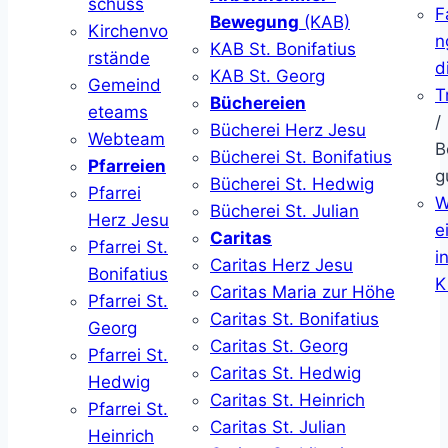
schuss
F
Bewegung
(KAB)
Kirchenvo
n
KAB St. Bonifatius
rstände
d
KAB St. Georg
Gemeind
T
Büchereien
eteams
/
Bücherei Herz Jesu
Webteam
B
Bücherei St. Bonifatius
Pfarreien
g
Bücherei St. Hedwig
Pfarrei
W
Bücherei St. Julian
Herz Jesu
ei
Caritas
Pfarrei St.
i
Caritas Herz Jesu
Bonifatius
K
Caritas Maria zur Höhe
Pfarrei St.
Caritas St. Bonifatius
Georg
Caritas St. Georg
Pfarrei St.
Caritas St. Hedwig
Hedwig
Caritas St. Heinrich
Pfarrei St.
Caritas St. Julian
Heinrich