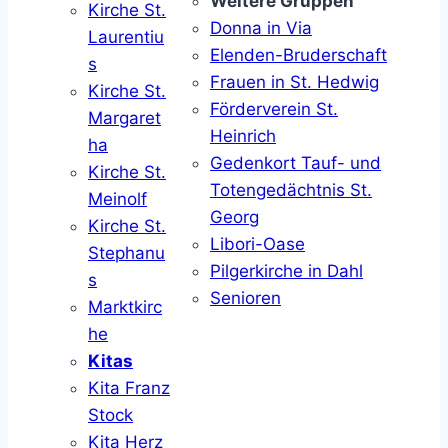
Weitere Gruppen
Kirche St.
Donna in Via
Laurentiu
Elenden-Bruderschaft
s
Frauen in St. Hedwig
Kirche St.
Förderverein St.
Margaret
Heinrich
ha
Gedenkort Tauf- und
Kirche St.
Totengedächtnis St.
Meinolf
Georg
Kirche St.
Libori-Oase
Stephanu
Pilgerkirche in Dahl
s
Senioren
Marktkirc
he
Kitas
Kita Franz
Stock
Kita Herz