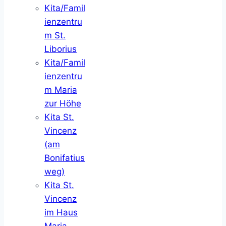
Kita/Famil
ienzentru
m St.
Liborius
Kita/Famil
ienzentru
m Maria
zur Höhe
Kita St.
Vincenz
(am
Bonifatius
weg)
Kita St.
Vincenz
im Haus