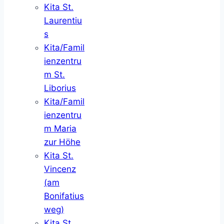
Kita St.
Laurentiu
s
Kita/Famil
ienzentru
m St.
Liborius
Kita/Famil
ienzentru
m Maria
zur Höhe
Kita St.
Vincenz
(am
Bonifatius
weg)
Kita St.