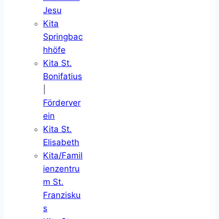
Jesu
Kita
Springbac
hhöfe
Kita St.
Bonifatius
|
Förderver
ein
Kita St.
Elisabeth
Kita/Famil
ienzentru
m St.
Franzisku
s