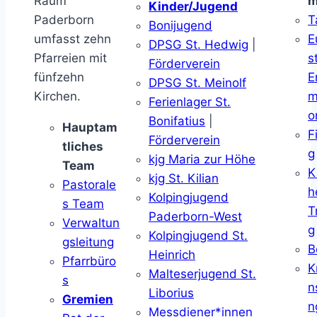
Raum
m
Kinder/Jugend
Paderborn
T
Bonijugend
umfasst zehn
E
DPSG St. Hedwig
|
Pfarreien mit
s
Förderverein
fünfzehn
E
DPSG St. Meinolf
Kirchen.
m
Ferienlager St.
o
Bonifatius
|
Hauptam
F
Förderverein
tliches
g
kjg Maria zur Höhe
Team
K
kjg St. Kilian
Pastorale
h
Kolpingjugend
s Team
T
Paderborn-West
Verwaltun
g
Kolpingjugend St.
gsleitung
B
Heinrich
Pfarrbüro
K
Malteserjugend St.
s
n
Liborius
Gremien
n
Messdiener*innen