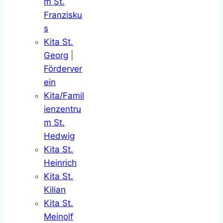
m St.
Franzisku
s
Kita St.
Georg
|
Förderver
ein
Kita/Famil
ienzentru
m St.
Hedwig
Kita St.
Heinrich
Kita St.
Kilian
Kita St.
Meinolf