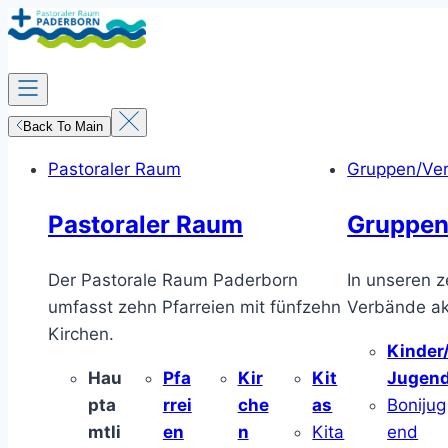
Zum
Inhalt
springen
Back To Main
Pastoraler Raum
Gruppen/Ve
Pastoraler Raum
Gruppen
Der Pastorale Raum Paderborn
In unseren z
umfasst zehn Pfarreien mit fünfzehn
Verbände akt
Kirchen.
Kinder
Hau
Pfa
Kir
Kit
Jugen
pta
rrei
che
as
Bonijug
mtli
en
n
Kita
end