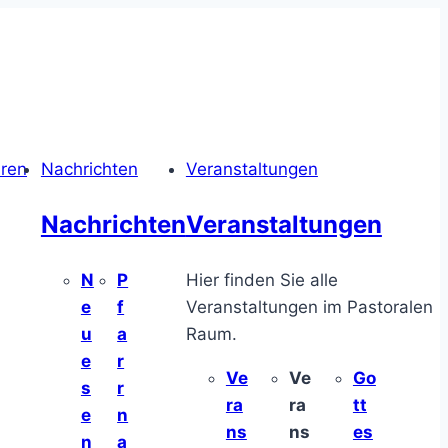
hren
Nachrichten
Veranstaltungen
Nachrichten
Veranstaltungen
N
P
Hier finden Sie alle
e
f
Veranstaltungen im Pastoralen
u
a
Raum.
e
r
Ve
Ve
Go
s
r
ra
ra
tt
e
n
ns
ns
es
n
a