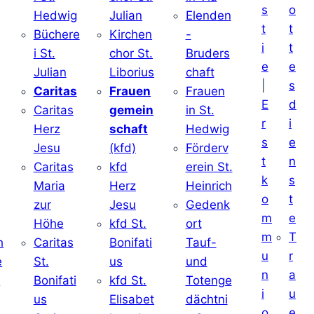
s
o
Hedwig
Julian
Elenden
t
t
Büchere
Kirchen
-
i
t
i St.
chor St.
Bruders
e
e
Julian
Liborius
chaft
|
s
j
Caritas
Frauen
Frauen
E
d
Caritas
gemein
in St.
r
i
Herz
schaft
Hedwig
s
e
Jesu
(kfd)
Förderv
t
n
Caritas
kfd
erein St.
k
s
j
Maria
Herz
Heinrich
o
t
zur
Jesu
Gedenk
m
e
Höhe
kfd St.
ort
m
T
h
Caritas
Bonifati
Tauf-
u
r
e
St.
us
und
n
a
d
Bonifati
kfd St.
Totenge
i
u
us
Elisabet
dächtni
o
e