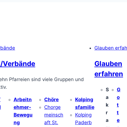
rbände
Glauben erfa
/Verbände
Glauben
erfahren
ehn Pfarreien sind viele Gruppen und
iv.
S
G
a
o
/
Arbeitn
Chöre
Kolping
k
t
d
ehmer-
Chorge
sfamilie
r
t
Bewegu
meinsch
Kolping
a
e
ng
aft St.
Paderb