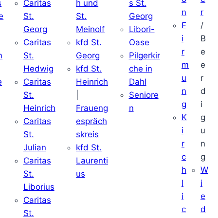
s
Caritas
h und
s St.
n
r
e
St.
St.
Georg
F
/
Georg
Meinolf
Libori-
i
B
Caritas
kfd St.
Oase
r
e
n
St.
Georg
Pilgerkir
m
e
Hedwig
kfd St.
che in
u
r
e
Caritas
Heinrich
Dahl
n
d
St.
|
Seniore
g
i
Heinrich
Fraueng
n
K
g
Caritas
espräch
i
u
St.
skreis
r
n
Julian
kfd St.
c
g
Caritas
Laurenti
h
W
St.
us
l
i
Liborius
i
e
Caritas
c
d
St.