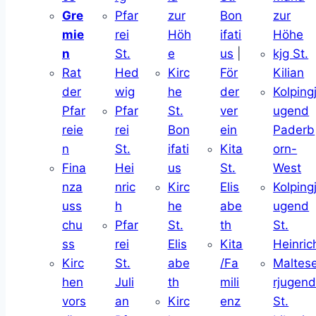
Gre
Pfar
zur
Bon
zur
mie
rei
Höh
ifati
Höhe
n
St.
e
us
|
kjg St.
Rat
Hed
Kirc
För
Kilian
der
wig
he
der
Kolping
Pfar
Pfar
St.
ver
ugend
reie
rei
Bon
ein
Paderb
n
St.
ifati
Kita
orn-
Fina
Hei
us
St.
West
nza
nric
Kirc
Elis
Kolping
uss
h
he
abe
ugend
chu
Pfar
St.
th
St.
ss
rei
Elis
Kita
Heinric
Kirc
St.
abe
/Fa
Maltes
hen
Juli
th
mili
rjugen
vors
an
Kirc
enz
St.