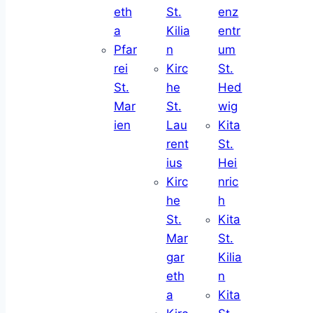
eth
St.
enz
a
Kilia
entr
Pfar
n
um
rei
Kirc
St.
St.
he
Hed
Mar
St.
wig
ien
Lau
Kita
rent
St.
ius
Hei
Kirc
nric
he
h
St.
Kita
Mar
St.
gar
Kilia
eth
n
a
Kita