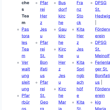
che
Pfar
Bus
Fra
DPSG
s
rei
dorf
nz
St.
Tea
Her
kirc
Sto
Hedwi
m
z
he
ck
|
Pas
Jes
Gau
Kita
Förder
tora
u
kirc
Her
erein
les
Pfar
he
z
DPSG
Tea
rei
Kirc
Jes
St.
m
St.
he
u
Meinolf
Ver
Bon
Her
Kita
Ferienl
walt
ifati
z
Spri
ger St.
ung
us
Jes
ngb
Bonifat
sleit
Pfar
u
ach
us
|
ung
rei
Kirc
höf
Förder
Pfar
St.
he
e
erein
rbür
Geo
Mar
Kita
kjg
os
rg
ia
St.
Maria