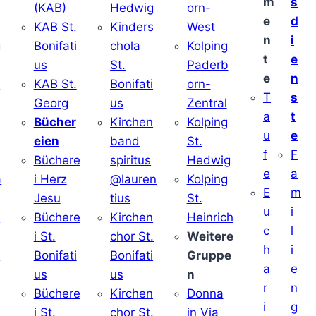
m
s
(KAB)
Hedwig
orn-
e
d
KAB St.
Kinders
West
n
i
g
Bonifati
chola
Kolping
t
e
us
St.
Paderb
e
n
v
KAB St.
Bonifati
orn-
T
s
Georg
us
Zentral
a
t
Bücher
Kirchen
Kolping
u
e
eien
band
St.
f
F
Büchere
spiritus
Hedwig
e
a
a
i Herz
@lauren
Kolping
E
m
Jesu
tius
St.
u
i
i
Büchere
Kirchen
Heinrich
c
l
i St.
chor St.
Weitere
h
i
v
Bonifati
Bonifati
Gruppe
a
e
us
us
n
r
n
Büchere
Kirchen
Donna
i
g
i St.
chor St.
in Via