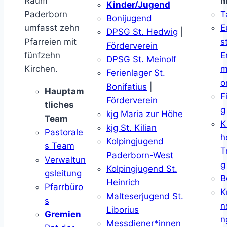
Raum
m
Kinder/Jugend
Paderborn
T
Bonijugend
umfasst zehn
E
DPSG St. Hedwig
|
Pfarreien mit
s
Förderverein
fünfzehn
E
DPSG St. Meinolf
Kirchen.
m
Ferienlager St.
o
Bonifatius
|
Hauptam
F
Förderverein
tliches
g
kjg Maria zur Höhe
Team
K
kjg St. Kilian
Pastorale
h
Kolpingjugend
s Team
T
Paderborn-West
Verwaltun
g
Kolpingjugend St.
gsleitung
B
Heinrich
Pfarrbüro
K
Malteserjugend St.
s
n
Liborius
Gremien
n
Messdiener*innen