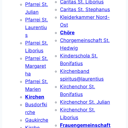
Caritas St. Liborius
Pfarrei St.
Caritas St. Stephanus
Julian
Kleiderkammer Nord-
Pfarrei St.
Ost
Laurentiu
Chöre
s
Chorgemeinschaft St.
Pfarrei St.
Hedwig
Liborius
Kinderschola St.
Pfarrei St.
Bonifatius
Margaret
Kirchenband
ha
spiritus@laurentius
Pfarrei St.
Kirchenchor St.
Marien
Bonifatius
Kirchen
Kirchenchor St. Julian
Busdorfki
Kirchenchor St.
rche
Liborius
Gaukirche
Frauengemeinschaft
Kirche