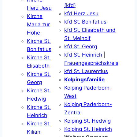
(kfd)
Herz Jesu
kfd Herz Jesu
Kirche
kfd St. Bonifatius
Maria zur
kfd St. Elisabeth und
Höhe
St. Meinolf
Kirche St.
kfd St. Georg
Bonifatius
kfd St. Heinrich
|
Kirche St.
Frauengesprächskreis
Elisabeth
kfd St. Laurentius
Kirche St.
Kolpingsfamilie
Georg
Kolping Paderborn-
Kirche St.
West
Hedwig
Kolping Paderborn-
Kirche St.
Zentral
Heinrich
Kolping St. Hedwig
Kirche St.
Kolping St. Heinrich
Kilian