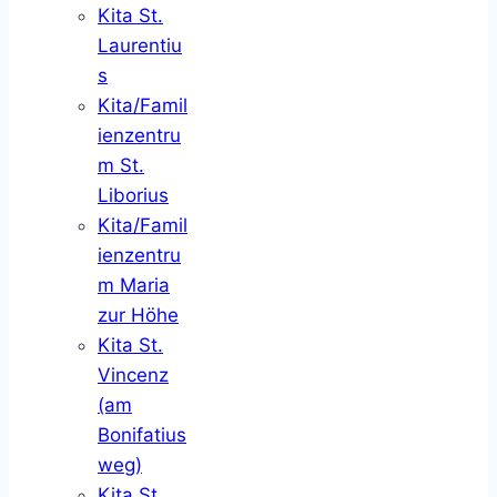
Kita St.
Laurentiu
s
Kita/Famil
ienzentru
m St.
Liborius
Kita/Famil
ienzentru
m Maria
zur Höhe
Kita St.
Vincenz
(am
Bonifatius
weg)
Kita St.