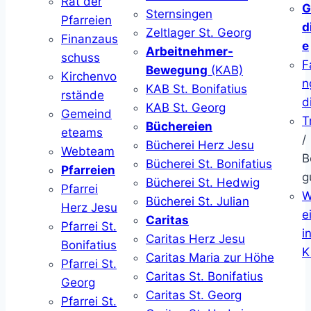
Rat der
G
Sternsingen
Pfarreien
d
Zeltlager St. Georg
Finanzaus
e
Arbeitnehmer-
schuss
F
Bewegung
(KAB)
Kirchenvo
n
KAB St. Bonifatius
rstände
d
KAB St. Georg
Gemeind
T
Büchereien
eteams
/
Bücherei Herz Jesu
Webteam
B
Bücherei St. Bonifatius
Pfarreien
g
Bücherei St. Hedwig
Pfarrei
W
Bücherei St. Julian
Herz Jesu
ei
Caritas
Pfarrei St.
i
Caritas Herz Jesu
Bonifatius
K
Caritas Maria zur Höhe
Pfarrei St.
Caritas St. Bonifatius
Georg
Caritas St. Georg
Pfarrei St.