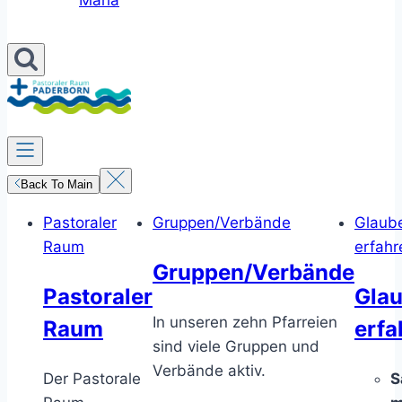
Maria
Back To Main
Pastoraler
Gruppen/Verbände
Glaub
Raum
erfahr
Gruppen/Verbände
Pastoraler
Gla
In unseren zehn Pfarreien
Raum
erfa
sind viele Gruppen und
Verbände aktiv.
Der Pastorale
S