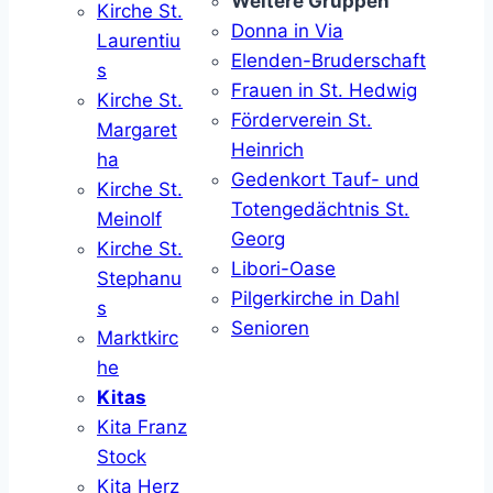
Weitere Gruppen
Kirche St.
Donna in Via
Laurentiu
Elenden-Bruderschaft
s
Frauen in St. Hedwig
Kirche St.
Förderverein St.
Margaret
Heinrich
ha
Gedenkort Tauf- und
Kirche St.
Totengedächtnis St.
Meinolf
Georg
Kirche St.
Libori-Oase
Stephanu
Pilgerkirche in Dahl
s
Senioren
Marktkirc
he
Kitas
Kita Franz
Stock
Kita Herz