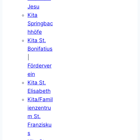
Jesu
Kita
Springbac
hhöfe
Kita St.
Bonifatius
|
Förderver
ein
Kita St.
Elisabeth
Kita/Famil
ienzentru
m St.
Franzisku
s