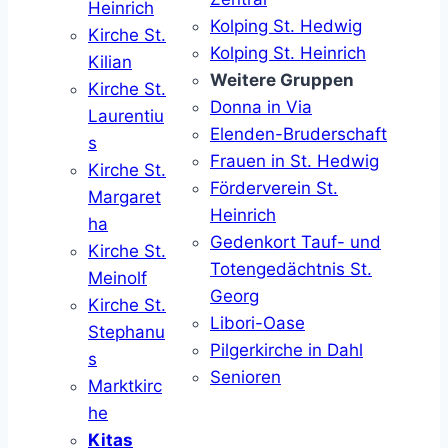
Heinrich
Kolping St. Hedwig
Kirche St.
Kolping St. Heinrich
Kilian
Weitere Gruppen
Kirche St.
Donna in Via
Laurentiu
Elenden-Bruderschaft
s
Frauen in St. Hedwig
Kirche St.
Förderverein St.
Margaret
Heinrich
ha
Gedenkort Tauf- und
Kirche St.
Totengedächtnis St.
Meinolf
Georg
Kirche St.
Libori-Oase
Stephanu
Pilgerkirche in Dahl
s
Senioren
Marktkirc
he
Kitas