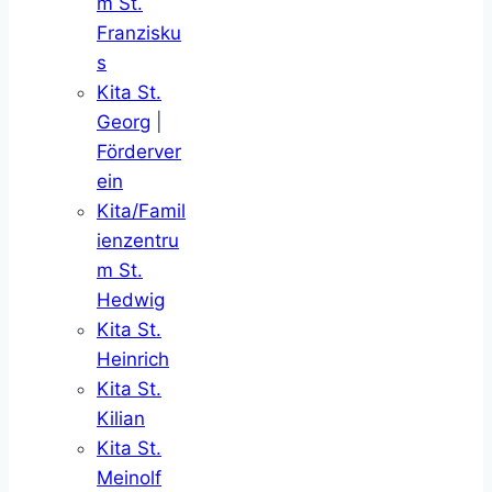
m St.
Franzisku
s
Kita St.
Georg
|
Förderver
ein
Kita/Famil
ienzentru
m St.
Hedwig
Kita St.
Heinrich
Kita St.
Kilian
Kita St.
Meinolf