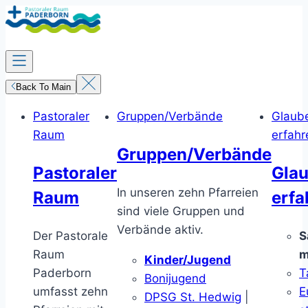
Zum
Inhalt
springen
Back To Main
Pastoraler
Gruppen/Verbände
Glaub
Raum
erfahr
Gruppen/Verbände
Pastoraler
Gla
In unseren zehn Pfarreien
Raum
erfa
sind viele Gruppen und
Verbände aktiv.
Der Pastorale
S
Raum
m
Kinder/Jugend
Paderborn
T
Bonijugend
umfasst zehn
E
DPSG St. Hedwig
|