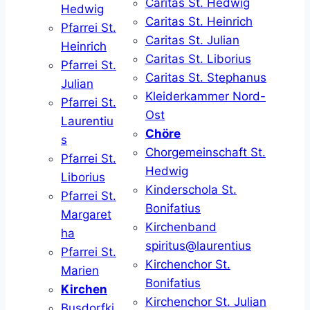
Caritas St. Hedwig
Hedwig
Caritas St. Heinrich
Pfarrei St.
Caritas St. Julian
Heinrich
Caritas St. Liborius
Pfarrei St.
Caritas St. Stephanus
Julian
Kleiderkammer Nord-
Pfarrei St.
Ost
Laurentiu
Chöre
s
Chorgemeinschaft St.
Pfarrei St.
Hedwig
Liborius
Kinderschola St.
Pfarrei St.
Bonifatius
Margaret
Kirchenband
ha
spiritus@laurentius
Pfarrei St.
Kirchenchor St.
Marien
Bonifatius
Kirchen
Kirchenchor St. Julian
Busdorfki