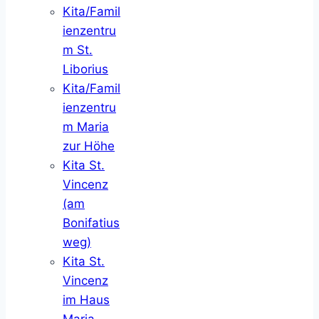
Kita/Famil
ienzentru
m St.
Liborius
Kita/Famil
ienzentru
m Maria
zur Höhe
Kita St.
Vincenz
(am
Bonifatius
weg)
Kita St.
Vincenz
im Haus