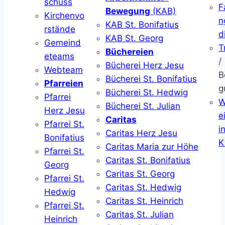
schuss
F
Bewegung
(KAB)
Kirchenvo
n
KAB St. Bonifatius
rstände
d
KAB St. Georg
Gemeind
T
Büchereien
eteams
/
Bücherei Herz Jesu
Webteam
B
Bücherei St. Bonifatius
Pfarreien
g
Bücherei St. Hedwig
Pfarrei
W
Bücherei St. Julian
Herz Jesu
ei
Caritas
Pfarrei St.
i
Caritas Herz Jesu
Bonifatius
K
Caritas Maria zur Höhe
Pfarrei St.
Caritas St. Bonifatius
Georg
Caritas St. Georg
Pfarrei St.
Caritas St. Hedwig
Hedwig
Caritas St. Heinrich
Pfarrei St.
Caritas St. Julian
Heinrich