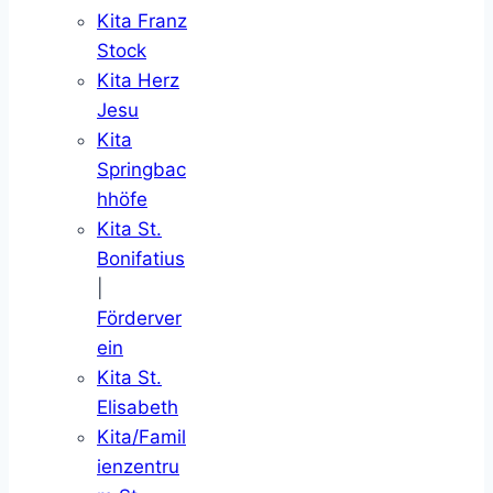
Kita Franz
Stock
Kita Herz
Jesu
Kita
Springbac
hhöfe
Kita St.
Bonifatius
|
Förderver
ein
Kita St.
Elisabeth
Kita/Famil
ienzentru