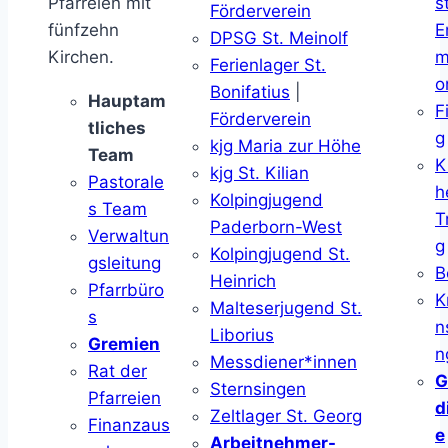
Pfarreien mit
s
Förderverein
fünfzehn
E
DPSG St. Meinolf
Kirchen.
m
Ferienlager St.
o
Bonifatius
|
Hauptam
F
Förderverein
tliches
g
kjg Maria zur Höhe
Team
K
kjg St. Kilian
Pastorale
h
Kolpingjugend
s Team
T
Paderborn-West
Verwaltun
g
Kolpingjugend St.
gsleitung
B
Heinrich
Pfarrbüro
K
Malteserjugend St.
s
n
Liborius
Gremien
n
Messdiener*innen
Rat der
G
Sternsingen
Pfarreien
d
Zeltlager St. Georg
Finanzaus
e
Arbeitnehmer-