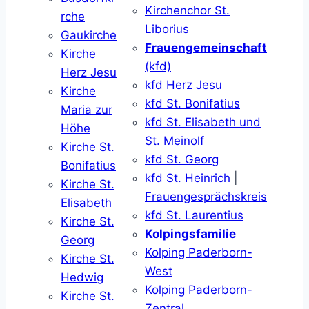
Kirchenchor St.
rche
Liborius
Gaukirche
Frauengemeinschaft
Kirche
(kfd)
Herz Jesu
kfd Herz Jesu
Kirche
kfd St. Bonifatius
Maria zur
kfd St. Elisabeth und
Höhe
St. Meinolf
Kirche St.
kfd St. Georg
Bonifatius
kfd St. Heinrich
|
Kirche St.
Frauengesprächskreis
Elisabeth
kfd St. Laurentius
Kirche St.
Kolpingsfamilie
Georg
Kolping Paderborn-
Kirche St.
West
Hedwig
Kolping Paderborn-
Kirche St.
Zentral