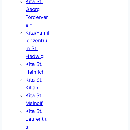
Kita St.
Georg
|
Förderver
ein
Kita/Famil
ienzentru
m St.
Hedwig
Kita St.
Heinrich
Kita St.
Kilian
Kita St.
Meinolf
Kita St.
Laurentiu
s