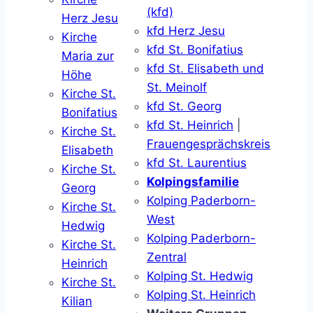
(kfd)
Herz Jesu
kfd Herz Jesu
Kirche
kfd St. Bonifatius
Maria zur
kfd St. Elisabeth und
Höhe
St. Meinolf
Kirche St.
kfd St. Georg
Bonifatius
kfd St. Heinrich
|
Kirche St.
Frauengesprächskreis
Elisabeth
kfd St. Laurentius
Kirche St.
Kolpingsfamilie
Georg
Kolping Paderborn-
Kirche St.
West
Hedwig
Kolping Paderborn-
Kirche St.
Zentral
Heinrich
Kolping St. Hedwig
Kirche St.
Kolping St. Heinrich
Kilian