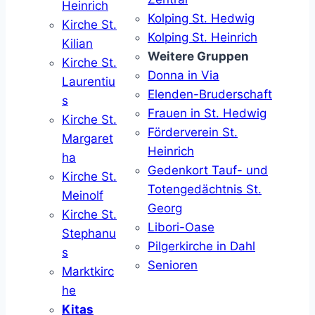
Heinrich
Kolping St. Hedwig
Kirche St.
Kolping St. Heinrich
Kilian
Weitere Gruppen
Kirche St.
Donna in Via
Laurentiu
Elenden-Bruderschaft
s
Frauen in St. Hedwig
Kirche St.
Förderverein St.
Margaret
Heinrich
ha
Gedenkort Tauf- und
Kirche St.
Totengedächtnis St.
Meinolf
Georg
Kirche St.
Libori-Oase
Stephanu
Pilgerkirche in Dahl
s
Senioren
Marktkirc
he
Kitas