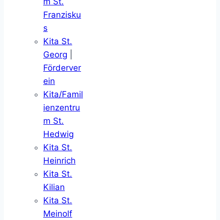
m St.
Franzisku
s
Kita St.
Georg
|
Förderver
ein
Kita/Famil
ienzentru
m St.
Hedwig
Kita St.
Heinrich
Kita St.
Kilian
Kita St.
Meinolf