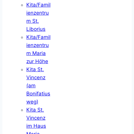
Kita/Famil
ienzentru
m St.
Liborius
Kita/Famil
ienzentru
m Maria
zur Höhe
Kita St.
Vincenz
(am
Bonifatius
weg)
Kita St.
Vincenz
im Haus