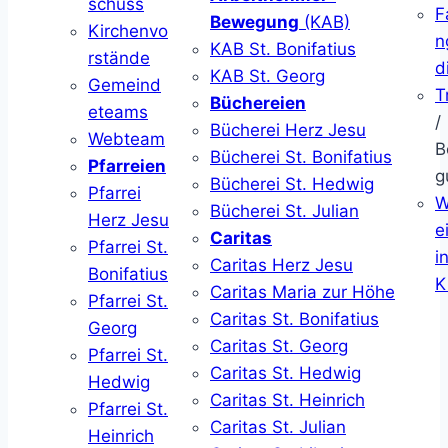
schuss
F
Bewegung
(KAB)
Kirchenvo
n
KAB St. Bonifatius
rstände
d
KAB St. Georg
Gemeind
T
Büchereien
eteams
/
Bücherei Herz Jesu
Webteam
B
Bücherei St. Bonifatius
Pfarreien
g
Bücherei St. Hedwig
Pfarrei
W
Bücherei St. Julian
Herz Jesu
ei
Caritas
Pfarrei St.
i
Caritas Herz Jesu
Bonifatius
K
Caritas Maria zur Höhe
Pfarrei St.
Caritas St. Bonifatius
Georg
Caritas St. Georg
Pfarrei St.
Caritas St. Hedwig
Hedwig
Caritas St. Heinrich
Pfarrei St.
Caritas St. Julian
Heinrich