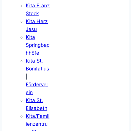
Kita Franz
Stock
Kita Herz
Jesu
Kita
Springbac
hhöfe
Kita St.
Bonifatius
|
Förderver
ein
Kita St.
Elisabeth
Kita/Famil
ienzentru