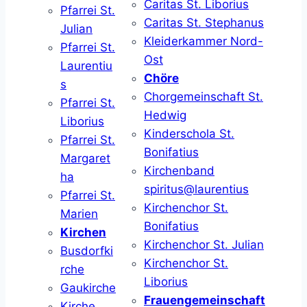
Caritas St. Liborius
Pfarrei St.
Caritas St. Stephanus
Julian
Kleiderkammer Nord-
Pfarrei St.
Ost
Laurentiu
Chöre
s
Chorgemeinschaft St.
Pfarrei St.
Hedwig
Liborius
Kinderschola St.
Pfarrei St.
Bonifatius
Margaret
Kirchenband
ha
spiritus@laurentius
Pfarrei St.
Kirchenchor St.
Marien
Bonifatius
Kirchen
Kirchenchor St. Julian
Busdorfki
Kirchenchor St.
rche
Liborius
Gaukirche
Frauengemeinschaft
Kirche