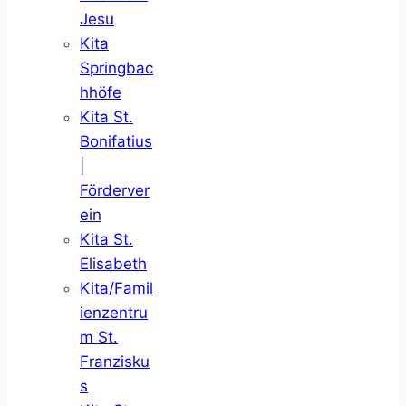
Jesu
Kita
Springbac
hhöfe
Kita St.
Bonifatius
|
Förderver
ein
Kita St.
Elisabeth
Kita/Famil
ienzentru
m St.
Franzisku
s