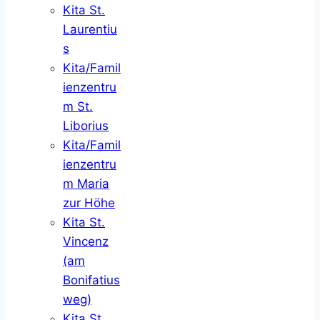
Kita St.
Laurentiu
s
Kita/Famil
ienzentru
m St.
Liborius
Kita/Famil
ienzentru
m Maria
zur Höhe
Kita St.
Vincenz
(am
Bonifatius
weg)
Kita St.