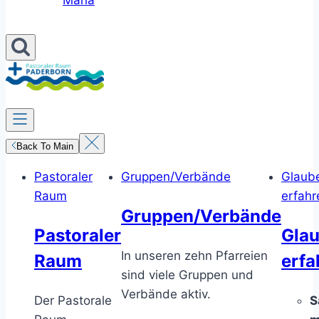
Maria
Back To Main
Pastoraler
Gruppen/Verbände
Glaub
Raum
erfahr
Gruppen/Verbände
Pastoraler
Gla
In unseren zehn Pfarreien
Raum
erfa
sind viele Gruppen und
Verbände aktiv.
Der Pastorale
S