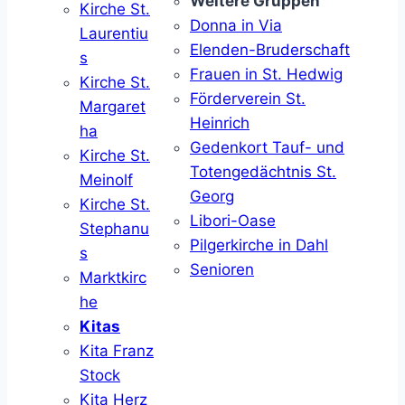
Weitere Gruppen
Kirche St.
Donna in Via
Laurentiu
Elenden-Bruderschaft
s
Frauen in St. Hedwig
Kirche St.
Förderverein St.
Margaret
Heinrich
ha
Gedenkort Tauf- und
Kirche St.
Totengedächtnis St.
Meinolf
Georg
Kirche St.
Libori-Oase
Stephanu
Pilgerkirche in Dahl
s
Senioren
Marktkirc
he
Kitas
Kita Franz
Stock
Kita Herz