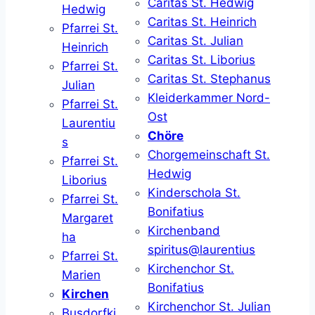
Caritas St. Hedwig
Hedwig
Caritas St. Heinrich
Pfarrei St.
Caritas St. Julian
Heinrich
Caritas St. Liborius
Pfarrei St.
Caritas St. Stephanus
Julian
Kleiderkammer Nord-
Pfarrei St.
Ost
Laurentiu
Chöre
s
Chorgemeinschaft St.
Pfarrei St.
Hedwig
Liborius
Kinderschola St.
Pfarrei St.
Bonifatius
Margaret
Kirchenband
ha
spiritus@laurentius
Pfarrei St.
Kirchenchor St.
Marien
Bonifatius
Kirchen
Kirchenchor St. Julian
Busdorfki