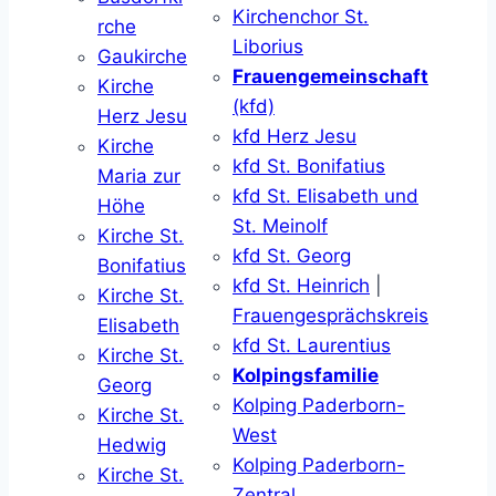
Kirchenchor St.
rche
Liborius
Gaukirche
Frauengemeinschaft
Kirche
(kfd)
Herz Jesu
kfd Herz Jesu
Kirche
kfd St. Bonifatius
Maria zur
kfd St. Elisabeth und
Höhe
St. Meinolf
Kirche St.
kfd St. Georg
Bonifatius
kfd St. Heinrich
|
Kirche St.
Frauengesprächskreis
Elisabeth
kfd St. Laurentius
Kirche St.
Kolpingsfamilie
Georg
Kolping Paderborn-
Kirche St.
West
Hedwig
Kolping Paderborn-
Kirche St.
Zentral