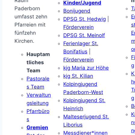
Raum
m
Kinder/Jugend
Paderborn
T
Bonijugend
umfasst zehn
E
DPSG St. Hedwig
|
Pfarreien mit
s
Förderverein
fünfzehn
E
DPSG St. Meinolf
Kirchen.
m
Ferienlager St.
o
Bonifatius
|
Hauptam
F
Förderverein
tliches
g
kjg Maria zur Höhe
Team
K
kjg St. Kilian
Pastorale
h
Kolpingjugend
s Team
T
Paderborn-West
Verwaltun
g
Kolpingjugend St.
gsleitung
B
Heinrich
Pfarrbüro
K
Malteserjugend St.
s
n
Liborius
Gremien
n
Messdiener*innen