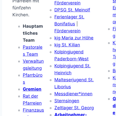
Pfarreien mit
s
Förderverein
fünfzehn
E
DPSG St. Meinolf
Kirchen.
m
Ferienlager St.
o
Bonifatius
|
Hauptam
F
Förderverein
tliches
g
kjg Maria zur Höhe
Team
K
kjg St. Kilian
Pastorale
h
Kolpingjugend
s Team
T
Paderborn-West
Verwaltun
g
Kolpingjugend St.
gsleitung
B
Heinrich
Pfarrbüro
K
Malteserjugend St.
s
n
Liborius
Gremien
n
Messdiener*innen
Rat der
G
Sternsingen
Pfarreien
d
Zeltlager St. Georg
Finanzaus
e
Arbeitnehmer-