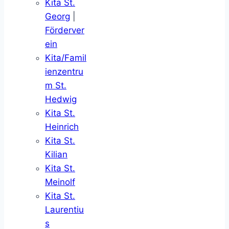
Kita St.
Georg
|
Förderver
ein
Kita/Famil
ienzentru
m St.
Hedwig
Kita St.
Heinrich
Kita St.
Kilian
Kita St.
Meinolf
Kita St.
Laurentiu
s