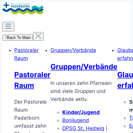
Zum
Inhalt
springen
Back To Main
Pastoraler
Gruppen/Verbände
Glaub
Raum
erfahr
Gruppen/Verbände
Pastoraler
Gla
In unseren zehn Pfarreien
Raum
erfa
sind viele Gruppen und
Verbände aktiv.
Der Pastorale
S
Raum
m
Kinder/Jugend
Paderborn
T
Bonijugend
umfasst zehn
E
DPSG St. Hedwig
|