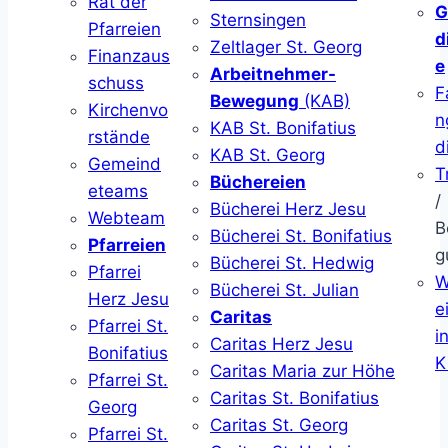
Rat der
G
Sternsingen
Pfarreien
d
Zeltlager St. Georg
Finanzaus
e
Arbeitnehmer-
schuss
F
Bewegung
(KAB)
Kirchenvo
n
KAB St. Bonifatius
rstände
d
KAB St. Georg
Gemeind
T
Büchereien
eteams
/
Bücherei Herz Jesu
Webteam
B
Bücherei St. Bonifatius
Pfarreien
g
Bücherei St. Hedwig
Pfarrei
W
Bücherei St. Julian
Herz Jesu
ei
Caritas
Pfarrei St.
i
Caritas Herz Jesu
Bonifatius
K
Caritas Maria zur Höhe
Pfarrei St.
Caritas St. Bonifatius
Georg
Caritas St. Georg
Pfarrei St.