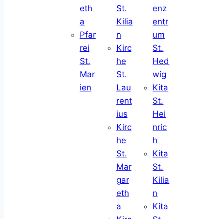
eth
St.
enz
a
Kilia
entr
Pfar
n
um
rei
Kirc
St.
St.
he
Hed
Mar
St.
wig
ien
Lau
Kita
rent
St.
ius
Hei
Kirc
nric
he
h
St.
Kita
Mar
St.
gar
Kilia
eth
n
a
Kita