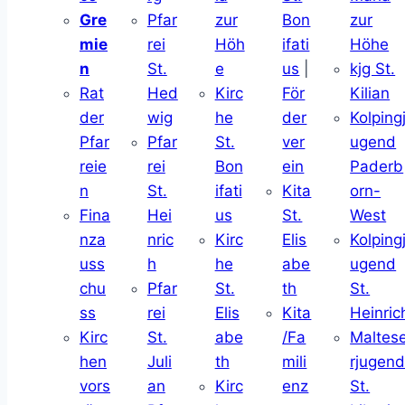
Gre
Pfar
zur
Bon
zur
mie
rei
Höh
ifati
Höhe
n
St.
e
us
|
kjg St.
Rat
Hed
Kirc
För
Kilian
der
wig
he
der
Kolping
Pfar
Pfar
St.
ver
ugend
reie
rei
Bon
ein
Paderb
n
St.
ifati
Kita
orn-
Fina
Hei
us
St.
West
nza
nric
Kirc
Elis
Kolping
uss
h
he
abe
ugend
chu
Pfar
St.
th
St.
ss
rei
Elis
Kita
Heinric
Kirc
St.
abe
/Fa
Maltes
hen
Juli
th
mili
rjugen
vors
an
Kirc
enz
St.