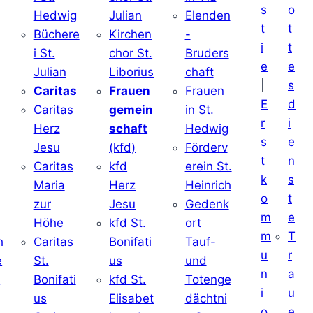
s
o
Hedwig
Julian
Elenden
t
t
Büchere
Kirchen
-
i
t
i St.
chor St.
Bruders
e
e
Julian
Liborius
chaft
|
s
j
Caritas
Frauen
Frauen
E
d
Caritas
gemein
in St.
r
i
Herz
schaft
Hedwig
s
e
Jesu
(kfd)
Förderv
t
n
Caritas
kfd
erein St.
k
s
j
Maria
Herz
Heinrich
o
t
zur
Jesu
Gedenk
m
e
Höhe
kfd St.
ort
m
T
h
Caritas
Bonifati
Tauf-
u
r
e
St.
us
und
n
a
d
Bonifati
kfd St.
Totenge
i
u
us
Elisabet
dächtni
o
e