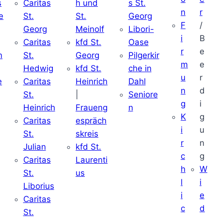
s
Caritas
h und
s St.
n
r
e
St.
St.
Georg
F
/
Georg
Meinolf
Libori-
i
B
Caritas
kfd St.
Oase
r
e
n
St.
Georg
Pilgerkir
m
e
Hedwig
kfd St.
che in
u
r
e
Caritas
Heinrich
Dahl
n
d
St.
|
Seniore
g
i
Heinrich
Fraueng
n
K
g
Caritas
espräch
i
u
St.
skreis
r
n
Julian
kfd St.
c
g
Caritas
Laurenti
h
W
St.
us
l
i
Liborius
i
e
Caritas
c
d
St.