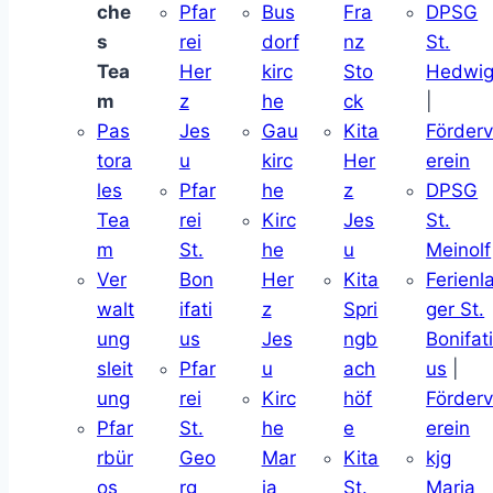
che
Pfar
Bus
Fra
DPSG
s
rei
dorf
nz
St.
Tea
Her
kirc
Sto
Hedwi
m
z
he
ck
|
Pas
Jes
Gau
Kita
Förder
tora
u
kirc
Her
erein
les
Pfar
he
z
DPSG
Tea
rei
Kirc
Jes
St.
m
St.
he
u
Meinolf
Ver
Bon
Her
Kita
Ferienl
walt
ifati
z
Spri
ger St.
ung
us
Jes
ngb
Bonifat
sleit
Pfar
u
ach
us
|
ung
rei
Kirc
höf
Förder
Pfar
St.
he
e
erein
rbür
Geo
Mar
Kita
kjg
os
rg
ia
St.
Maria