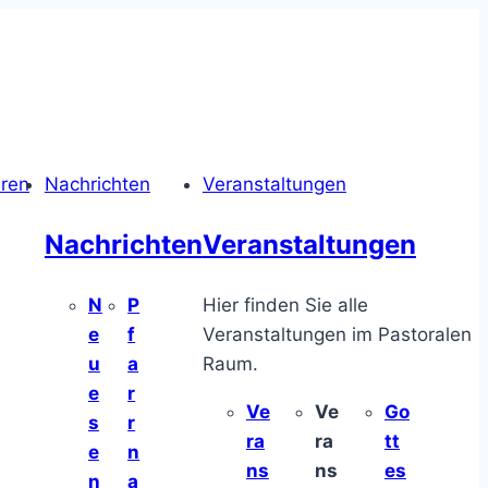
hren
Nachrichten
Veranstaltungen
Nachrichten
Veranstaltungen
N
P
Hier finden Sie alle
e
f
Veranstaltungen im Pastoralen
u
a
Raum.
e
r
Ve
Ve
Go
s
r
ra
ra
tt
e
n
ns
ns
es
n
a