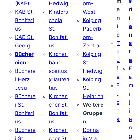
m
s
(KAB)
Hedwig
orn-
e
d
KAB St.
Kinders
West
n
i
g
Bonifati
chola
Kolping
t
e
us
St.
Paderb
e
n
v
KAB St.
Bonifati
orn-
T
s
Georg
us
Zentral
a
t
Bücher
Kirchen
Kolping
u
e
eien
band
St.
f
F
Büchere
spiritus
Hedwig
e
a
a
i Herz
@lauren
Kolping
E
m
Jesu
tius
St.
u
i
i
Büchere
Kirchen
Heinrich
c
l
i St.
chor St.
Weitere
h
i
v
Bonifati
Bonifati
Gruppe
a
e
us
us
n
r
n
Büchere
Kirchen
Donna
i
g
i St.
chor St.
in Via