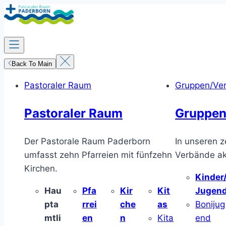
Zum
Inhalt
springen
Back To Main
Pastoraler Raum
Gruppen/Ve
Pastoraler Raum
Gruppen
Der Pastorale Raum Paderborn
In unseren z
umfasst zehn Pfarreien mit fünfzehn
Verbände akt
Kirchen.
Kinder
Hau
Pfa
Kir
Kit
Jugen
pta
rrei
che
as
Bonijug
mtli
en
n
Kita
end