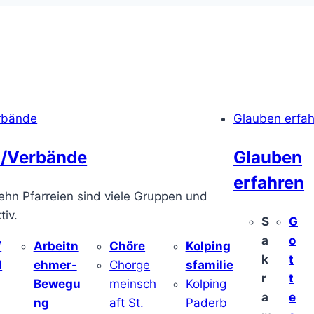
rbände
Glauben erfa
/Verbände
Glauben
erfahren
ehn Pfarreien sind viele Gruppen und
iv.
S
G
a
o
/
Arbeitn
Chöre
Kolping
k
t
d
ehmer-
Chorge
sfamilie
r
t
Bewegu
meinsch
Kolping
a
e
ng
aft St.
Paderb