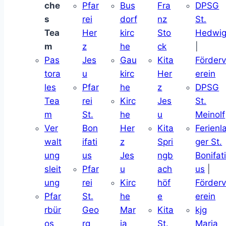
che
Pfar
Bus
Fra
DPSG
s
rei
dorf
nz
St.
Tea
Her
kirc
Sto
Hedwi
m
z
he
ck
|
Pas
Jes
Gau
Kita
Förder
tora
u
kirc
Her
erein
les
Pfar
he
z
DPSG
Tea
rei
Kirc
Jes
St.
m
St.
he
u
Meinolf
Ver
Bon
Her
Kita
Ferienl
walt
ifati
z
Spri
ger St.
ung
us
Jes
ngb
Bonifat
sleit
Pfar
u
ach
us
|
ung
rei
Kirc
höf
Förder
Pfar
St.
he
e
erein
rbür
Geo
Mar
Kita
kjg
os
rg
ia
St.
Maria