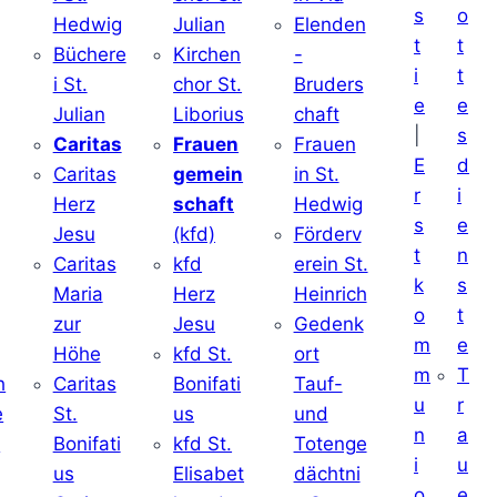
s
o
Hedwig
Julian
Elenden
t
t
Büchere
Kirchen
-
i
t
i St.
chor St.
Bruders
e
e
Julian
Liborius
chaft
|
s
j
Caritas
Frauen
Frauen
E
d
Caritas
gemein
in St.
r
i
Herz
schaft
Hedwig
s
e
Jesu
(kfd)
Förderv
t
n
Caritas
kfd
erein St.
k
s
j
Maria
Herz
Heinrich
o
t
zur
Jesu
Gedenk
m
e
Höhe
kfd St.
ort
m
T
h
Caritas
Bonifati
Tauf-
u
r
e
St.
us
und
n
a
d
Bonifati
kfd St.
Totenge
i
u
us
Elisabet
dächtni
o
e