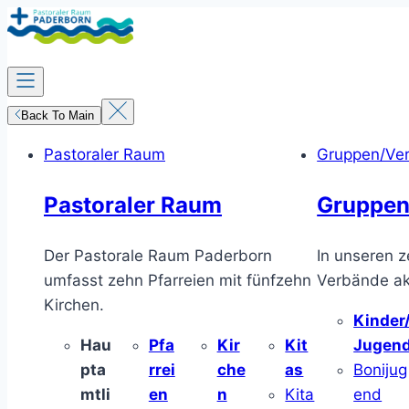
Zum
Inhalt
springen
Back To Main
Pastoraler Raum
Gruppen/Ve
Pastoraler Raum
Gruppen
Der Pastorale Raum Paderborn
In unseren z
umfasst zehn Pfarreien mit fünfzehn
Verbände akt
Kirchen.
Kinder
Hau
Pfa
Kir
Kit
Jugen
pta
rrei
che
as
Bonijug
mtli
en
n
Kita
end