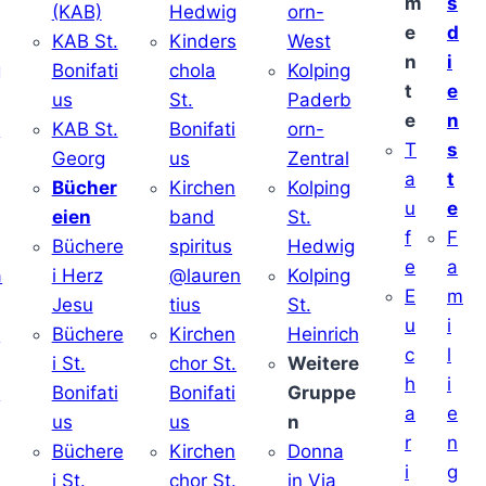
m
s
(KAB)
Hedwig
orn-
e
d
KAB St.
Kinders
West
n
i
g
Bonifati
chola
Kolping
t
e
us
St.
Paderb
e
n
v
KAB St.
Bonifati
orn-
T
s
Georg
us
Zentral
a
t
Bücher
Kirchen
Kolping
u
e
eien
band
St.
f
F
Büchere
spiritus
Hedwig
e
a
a
i Herz
@lauren
Kolping
E
m
Jesu
tius
St.
u
i
i
Büchere
Kirchen
Heinrich
c
l
i St.
chor St.
Weitere
h
i
v
Bonifati
Bonifati
Gruppe
a
e
us
us
n
r
n
Büchere
Kirchen
Donna
i
g
i St.
chor St.
in Via