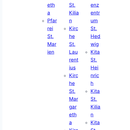
eth
St.
enz
a
Kilia
entr
Pfar
n
um
rei
Kirc
St.
St.
he
Hed
Mar
St.
wig
ien
Lau
Kita
rent
St.
ius
Hei
Kirc
nric
he
h
St.
Kita
Mar
St.
gar
Kilia
eth
n
a
Kita