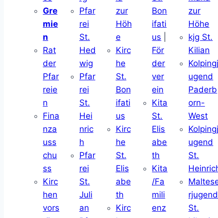
Gre
Pfar
zur
Bon
zur
mie
rei
Höh
ifati
Höhe
n
St.
e
us
|
kjg St.
Rat
Hed
Kirc
För
Kilian
der
wig
he
der
Kolping
Pfar
Pfar
St.
ver
ugend
reie
rei
Bon
ein
Paderb
n
St.
ifati
Kita
orn-
Fina
Hei
us
St.
West
nza
nric
Kirc
Elis
Kolping
uss
h
he
abe
ugend
chu
Pfar
St.
th
St.
ss
rei
Elis
Kita
Heinric
Kirc
St.
abe
/Fa
Maltes
hen
Juli
th
mili
rjugen
vors
an
Kirc
enz
St.