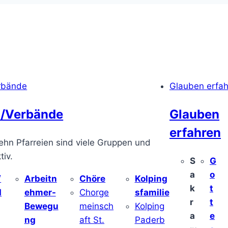
rbände
Glauben erfa
/Verbände
Glauben
erfahren
ehn Pfarreien sind viele Gruppen und
iv.
S
G
a
o
/
Arbeitn
Chöre
Kolping
k
t
d
ehmer-
Chorge
sfamilie
r
t
Bewegu
meinsch
Kolping
a
e
ng
aft St.
Paderb