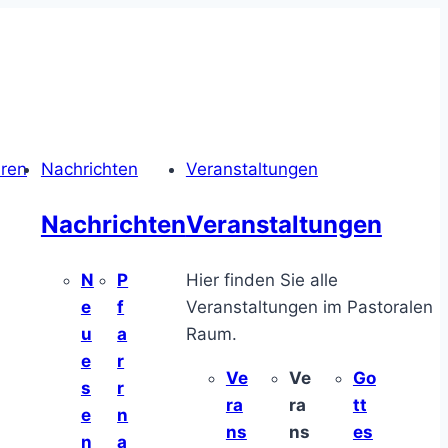
hren
Nachrichten
Veranstaltungen
Nachrichten
Veranstaltungen
N
P
Hier finden Sie alle
e
f
Veranstaltungen im Pastoralen
u
a
Raum.
e
r
Ve
Ve
Go
s
r
ra
ra
tt
e
n
ns
ns
es
n
a