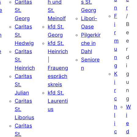
s
Caritas
h und
s St.
n
r
e
St.
St.
Georg
F
/
Georg
Meinolf
Libori-
i
B
Caritas
kfd St.
Oase
r
e
n
St.
Georg
Pilgerkir
m
e
Hedwig
kfd St.
che in
u
r
e
Caritas
Heinrich
Dahl
n
d
St.
|
Seniore
g
i
Heinrich
Fraueng
n
K
g
Caritas
espräch
i
u
St.
skreis
r
n
Julian
kfd St.
c
g
Caritas
Laurenti
h
W
St.
us
l
i
Liborius
i
e
Caritas
c
d
St.