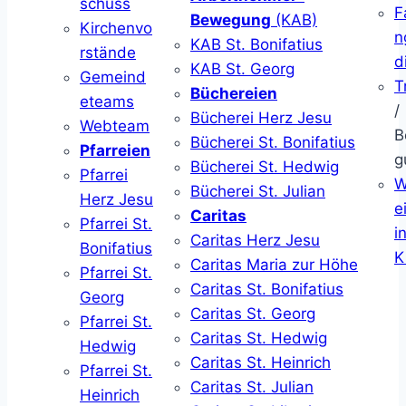
schuss
F
Bewegung
(KAB)
Kirchenvo
n
KAB St. Bonifatius
rstände
d
KAB St. Georg
Gemeind
T
Büchereien
eteams
/
Bücherei Herz Jesu
Webteam
B
Bücherei St. Bonifatius
Pfarreien
g
Bücherei St. Hedwig
Pfarrei
W
Bücherei St. Julian
Herz Jesu
ei
Caritas
Pfarrei St.
i
Caritas Herz Jesu
Bonifatius
K
Caritas Maria zur Höhe
Pfarrei St.
Caritas St. Bonifatius
Georg
Caritas St. Georg
Pfarrei St.
Caritas St. Hedwig
Hedwig
Caritas St. Heinrich
Pfarrei St.
Caritas St. Julian
Heinrich