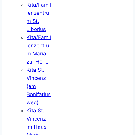
Kita/Famil
ienzentru
m St.
Liborius
Kita/Famil
ienzentru
m Maria
zur Höhe
Kita St.
Vincenz
(am
Bonifatius
weg)
Kita St.
Vincenz
im Haus