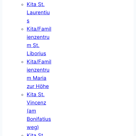
Kita St.
Laurentiu
s
Kita/Famil
ienzentru
m St.
Liborius
Kita/Famil
ienzentru
m Maria
zur Höhe
Kita St.
Vincenz
(am
Bonifatius
weg)
Kita St.