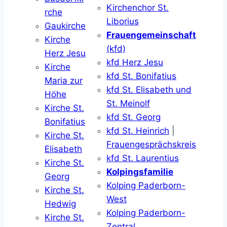
Kirchenchor St.
rche
Liborius
Gaukirche
Frauengemeinschaft
Kirche
(kfd)
Herz Jesu
kfd Herz Jesu
Kirche
kfd St. Bonifatius
Maria zur
kfd St. Elisabeth und
Höhe
St. Meinolf
Kirche St.
kfd St. Georg
Bonifatius
kfd St. Heinrich
|
Kirche St.
Frauengesprächskreis
Elisabeth
kfd St. Laurentius
Kirche St.
Kolpingsfamilie
Georg
Kolping Paderborn-
Kirche St.
West
Hedwig
Kolping Paderborn-
Kirche St.
Zentral