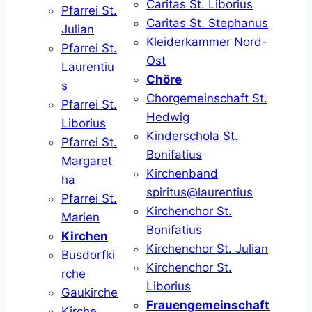
Caritas St. Liborius
Pfarrei St.
Caritas St. Stephanus
Julian
Kleiderkammer Nord-
Pfarrei St.
Ost
Laurentiu
Chöre
s
Chorgemeinschaft St.
Pfarrei St.
Hedwig
Liborius
Kinderschola St.
Pfarrei St.
Bonifatius
Margaret
Kirchenband
ha
spiritus@laurentius
Pfarrei St.
Kirchenchor St.
Marien
Bonifatius
Kirchen
Kirchenchor St. Julian
Busdorfki
Kirchenchor St.
rche
Liborius
Gaukirche
Frauengemeinschaft
Kirche