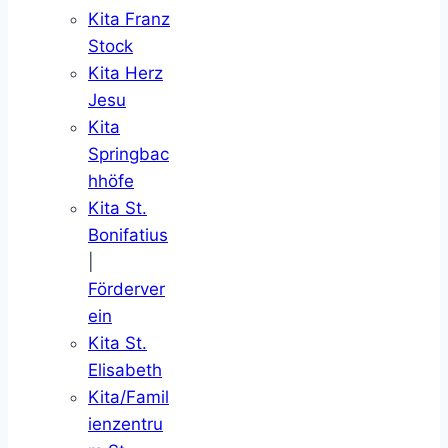
Kita Franz
Stock
Kita Herz
Jesu
Kita
Springbac
hhöfe
Kita St.
Bonifatius
|
Förderver
ein
Kita St.
Elisabeth
Kita/Famil
ienzentru