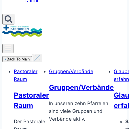
Maria
Back To Main
Pastoraler
Gruppen/Verbände
Glaub
Raum
erfahr
Gruppen/Verbände
Pastoraler
Gla
In unseren zehn Pfarreien
Raum
erfa
sind viele Gruppen und
Verbände aktiv.
Der Pastorale
S