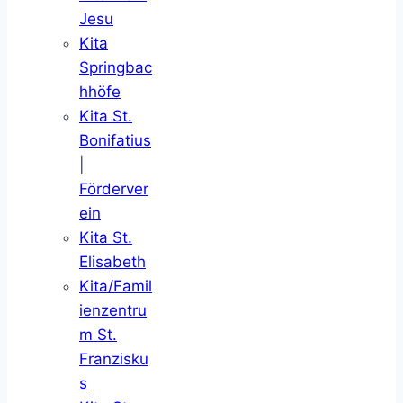
Jesu
Kita
Springbac
hhöfe
Kita St.
Bonifatius
|
Förderver
ein
Kita St.
Elisabeth
Kita/Famil
ienzentru
m St.
Franzisku
s