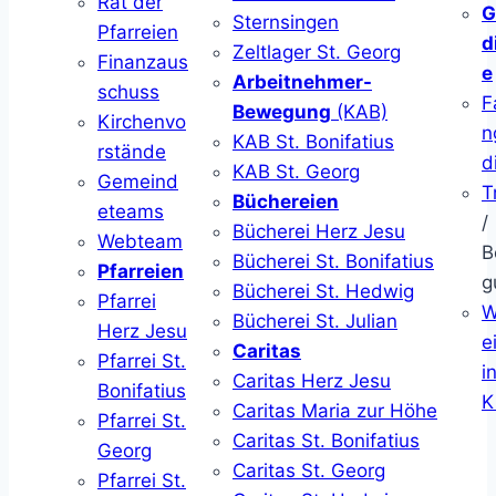
Rat der
G
Sternsingen
Pfarreien
d
Zeltlager St. Georg
Finanzaus
e
Arbeitnehmer-
schuss
F
Bewegung
(KAB)
Kirchenvo
n
KAB St. Bonifatius
rstände
d
KAB St. Georg
Gemeind
T
Büchereien
eteams
/
Bücherei Herz Jesu
Webteam
B
Bücherei St. Bonifatius
Pfarreien
g
Bücherei St. Hedwig
Pfarrei
W
Bücherei St. Julian
Herz Jesu
ei
Caritas
Pfarrei St.
i
Caritas Herz Jesu
Bonifatius
K
Caritas Maria zur Höhe
Pfarrei St.
Caritas St. Bonifatius
Georg
Caritas St. Georg
Pfarrei St.