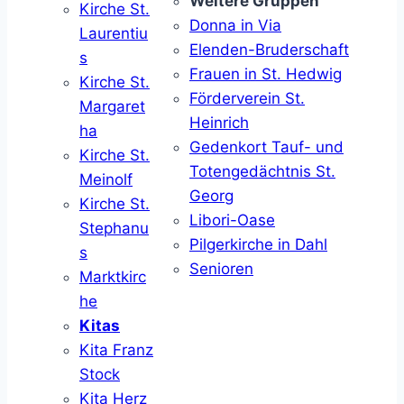
Weitere Gruppen
Kirche St.
Donna in Via
Laurentiu
Elenden-Bruderschaft
s
Frauen in St. Hedwig
Kirche St.
Förderverein St.
Margaret
Heinrich
ha
Gedenkort Tauf- und
Kirche St.
Totengedächtnis St.
Meinolf
Georg
Kirche St.
Libori-Oase
Stephanu
Pilgerkirche in Dahl
s
Senioren
Marktkirc
he
Kitas
Kita Franz
Stock
Kita Herz