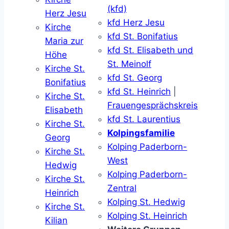
(kfd)
Herz Jesu
kfd Herz Jesu
Kirche
kfd St. Bonifatius
Maria zur
kfd St. Elisabeth und
Höhe
St. Meinolf
Kirche St.
kfd St. Georg
Bonifatius
kfd St. Heinrich
|
Kirche St.
Frauengesprächskreis
Elisabeth
kfd St. Laurentius
Kirche St.
Kolpingsfamilie
Georg
Kolping Paderborn-
Kirche St.
West
Hedwig
Kolping Paderborn-
Kirche St.
Zentral
Heinrich
Kolping St. Hedwig
Kirche St.
Kolping St. Heinrich
Kilian