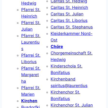
Caritas St. Hedwig
Hedwig
Caritas St. Heinrich
Pfarrei St.
Caritas St. Julian
Heinrich
Caritas St. Liborius
Pfarrei St.
Caritas St. Stephanus
Julian
Kleiderkammer Nord-
Pfarrei St.
Ost
Laurentiu
Chöre
s
Chorgemeinschaft St.
Pfarrei St.
Hedwig
Liborius
Kinderschola St.
Pfarrei St.
Bonifatius
Margaret
Kirchenband
ha
spiritus@laurentius
Pfarrei St.
Kirchenchor St.
Marien
Bonifatius
Kirchen
Kirchenchor St. Julian
Busdorfki