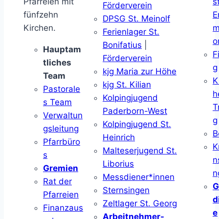
Pfarreien mit
s
Förderverein
fünfzehn
E
DPSG St. Meinolf
Kirchen.
m
Ferienlager St.
o
Bonifatius
|
Hauptam
F
Förderverein
tliches
g
kjg Maria zur Höhe
Team
K
kjg St. Kilian
Pastorale
h
Kolpingjugend
s Team
T
Paderborn-West
Verwaltun
g
Kolpingjugend St.
gsleitung
B
Heinrich
Pfarrbüro
K
Malteserjugend St.
s
n
Liborius
Gremien
n
Messdiener*innen
Rat der
G
Sternsingen
Pfarreien
d
Zeltlager St. Georg
Finanzaus
e
Arbeitnehmer-