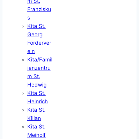
m St.
Franzisku
s
Kita St.
Georg
|
Förderver
ein
Kita/Famil
ienzentru
m St.
Hedwig
Kita St.
Heinrich
Kita St.
Kilian
Kita St.
Meinolf