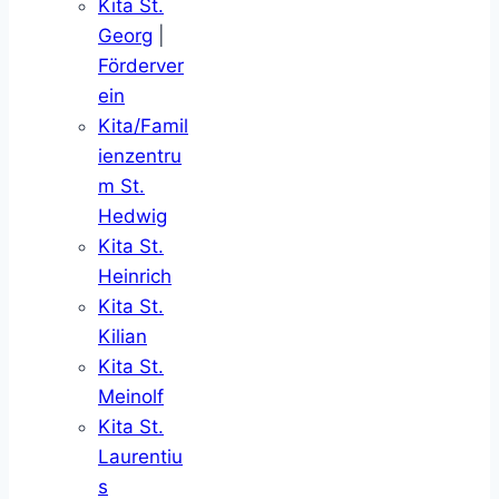
Kita St.
Georg
|
Förderver
ein
Kita/Famil
ienzentru
m St.
Hedwig
Kita St.
Heinrich
Kita St.
Kilian
Kita St.
Meinolf
Kita St.
Laurentiu
s