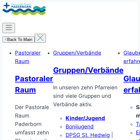
Zum
Inhalt
springen
Back To Main
Pastoraler
Gruppen/Verbände
Glaub
Raum
erfahr
Gruppen/Verbände
Pastoraler
Gla
In unseren zehn Pfarreien
Raum
erfa
sind viele Gruppen und
Verbände aktiv.
Der Pastorale
S
Raum
m
Kinder/Jugend
Paderborn
T
Bonijugend
umfasst zehn
E
DPSG St. Hedwig
|