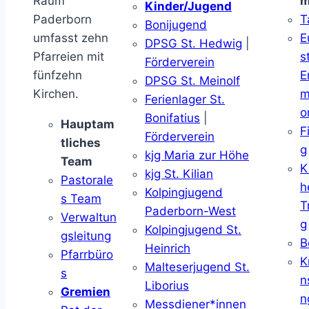
Raum
m
Kinder/Jugend
Paderborn
T
Bonijugend
umfasst zehn
E
DPSG St. Hedwig
|
Pfarreien mit
s
Förderverein
fünfzehn
E
DPSG St. Meinolf
Kirchen.
m
Ferienlager St.
o
Bonifatius
|
Hauptam
F
Förderverein
tliches
g
kjg Maria zur Höhe
Team
K
kjg St. Kilian
Pastorale
h
Kolpingjugend
s Team
T
Paderborn-West
Verwaltun
g
Kolpingjugend St.
gsleitung
B
Heinrich
Pfarrbüro
K
Malteserjugend St.
s
n
Liborius
Gremien
n
Messdiener*innen