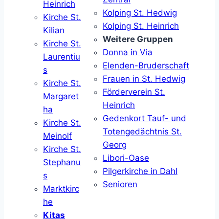
Heinrich
Kolping St. Hedwig
Kirche St.
Kolping St. Heinrich
Kilian
Weitere Gruppen
Kirche St.
Donna in Via
Laurentiu
Elenden-Bruderschaft
s
Frauen in St. Hedwig
Kirche St.
Förderverein St.
Margaret
Heinrich
ha
Gedenkort Tauf- und
Kirche St.
Totengedächtnis St.
Meinolf
Georg
Kirche St.
Libori-Oase
Stephanu
Pilgerkirche in Dahl
s
Senioren
Marktkirc
he
Kitas