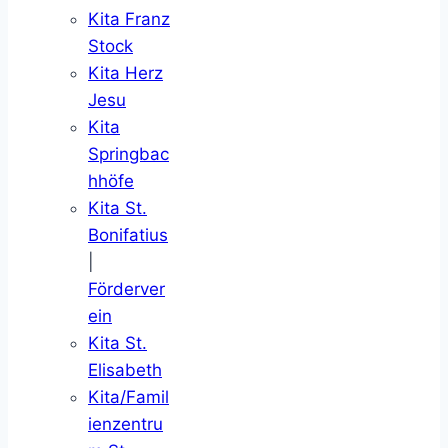
Kita Franz
Stock
Kita Herz
Jesu
Kita
Springbac
hhöfe
Kita St.
Bonifatius
|
Förderver
ein
Kita St.
Elisabeth
Kita/Famil
ienzentru