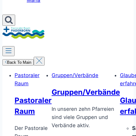
Maria
Back To Main
Pastoraler
Gruppen/Verbände
Glaub
Raum
erfahr
Gruppen/Verbände
Pastoraler
Gla
In unseren zehn Pfarreien
Raum
erfa
sind viele Gruppen und
Verbände aktiv.
Der Pastorale
S