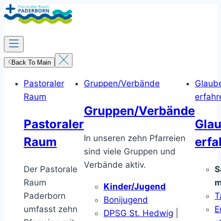
Zum
Inhalt
springen
Back To Main
Pastoraler
Gruppen/Verbände
Glaub
Raum
erfahr
Gruppen/Verbände
Pastoraler
Gla
In unseren zehn Pfarreien
Raum
erfa
sind viele Gruppen und
Verbände aktiv.
Der Pastorale
S
Raum
m
Kinder/Jugend
Paderborn
T
Bonijugend
umfasst zehn
E
DPSG St. Hedwig
|