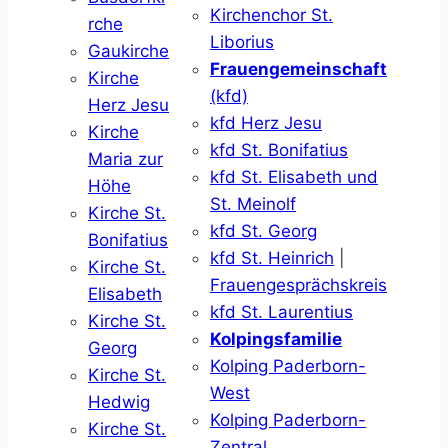
Kirchenchor St.
rche
Liborius
Gaukirche
Frauengemeinschaft
Kirche
(kfd)
Herz Jesu
kfd Herz Jesu
Kirche
kfd St. Bonifatius
Maria zur
kfd St. Elisabeth und
Höhe
St. Meinolf
Kirche St.
kfd St. Georg
Bonifatius
kfd St. Heinrich
|
Kirche St.
Frauengesprächskreis
Elisabeth
kfd St. Laurentius
Kirche St.
Kolpingsfamilie
Georg
Kolping Paderborn-
Kirche St.
West
Hedwig
Kolping Paderborn-
Kirche St.
Zentral