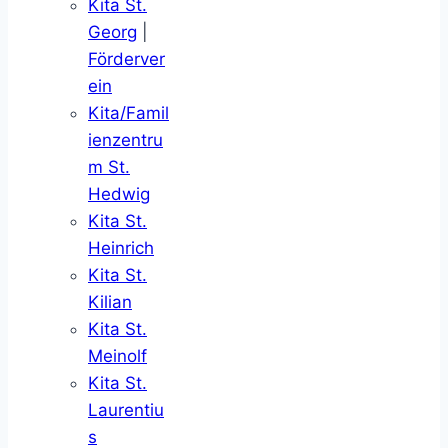
Kita St.
Georg
|
Förderver
ein
Kita/Famil
ienzentru
m St.
Hedwig
Kita St.
Heinrich
Kita St.
Kilian
Kita St.
Meinolf
Kita St.
Laurentiu
s