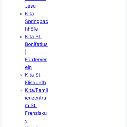
Jesu
Kita
Springbac
hhöfe
Kita St.
Bonifatius
|
Förderver
ein
Kita St.
Elisabeth
Kita/Famil
ienzentru
m St.
Franzisku
s