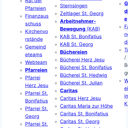
Rat der
G
Sternsingen
Pfarreien
d
Zeltlager St. Georg
Finanzaus
e
Arbeitnehmer-
schuss
F
Bewegung
(KAB)
Kirchenvo
n
KAB St. Bonifatius
rstände
d
KAB St. Georg
Gemeind
T
Büchereien
eteams
/
Bücherei Herz Jesu
Webteam
B
Bücherei St. Bonifatius
Pfarreien
g
Bücherei St. Hedwig
Pfarrei
W
Bücherei St. Julian
Herz Jesu
ei
Caritas
Pfarrei St.
i
Caritas Herz Jesu
Bonifatius
K
Caritas Maria zur Höhe
Pfarrei St.
Caritas St. Bonifatius
Georg
Caritas St. Georg
Pfarrei St.