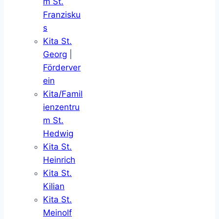
m St.
Franzisku
s
Kita St.
Georg
|
Förderver
ein
Kita/Famil
ienzentru
m St.
Hedwig
Kita St.
Heinrich
Kita St.
Kilian
Kita St.
Meinolf