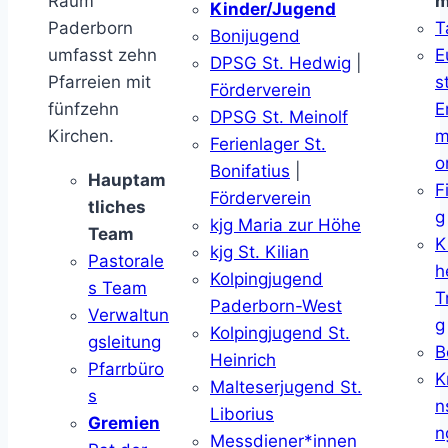
Raum
m
Kinder/Jugend
Paderborn
T
Bonijugend
umfasst zehn
E
DPSG St. Hedwig
|
Pfarreien mit
s
Förderverein
fünfzehn
E
DPSG St. Meinolf
Kirchen.
m
Ferienlager St.
o
Bonifatius
|
Hauptam
F
Förderverein
tliches
g
kjg Maria zur Höhe
Team
K
kjg St. Kilian
Pastorale
h
Kolpingjugend
s Team
T
Paderborn-West
Verwaltun
g
Kolpingjugend St.
gsleitung
B
Heinrich
Pfarrbüro
K
Malteserjugend St.
s
n
Liborius
Gremien
n
Messdiener*innen