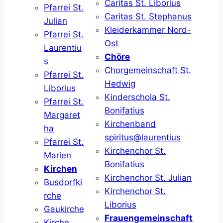
Caritas St. Liborius
Pfarrei St.
Caritas St. Stephanus
Julian
Kleiderkammer Nord-
Pfarrei St.
Ost
Laurentiu
Chöre
s
Chorgemeinschaft St.
Pfarrei St.
Hedwig
Liborius
Kinderschola St.
Pfarrei St.
Bonifatius
Margaret
Kirchenband
ha
spiritus@laurentius
Pfarrei St.
Kirchenchor St.
Marien
Bonifatius
Kirchen
Kirchenchor St. Julian
Busdorfki
Kirchenchor St.
rche
Liborius
Gaukirche
Frauengemeinschaft
Kirche