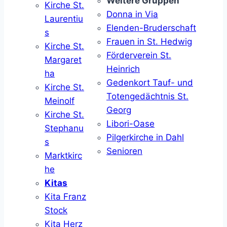
Weitere Gruppen
Kirche St.
Donna in Via
Laurentiu
Elenden-Bruderschaft
s
Frauen in St. Hedwig
Kirche St.
Förderverein St.
Margaret
Heinrich
ha
Gedenkort Tauf- und
Kirche St.
Totengedächtnis St.
Meinolf
Georg
Kirche St.
Libori-Oase
Stephanu
Pilgerkirche in Dahl
s
Senioren
Marktkirc
he
Kitas
Kita Franz
Stock
Kita Herz