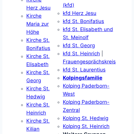
(kfd)
Herz Jesu
kfd Herz Jesu
Kirche
kfd St. Bonifatius
Maria zur
kfd St. Elisabeth und
Höhe
St. Meinolf
Kirche St.
kfd St. Georg
Bonifatius
kfd St. Heinrich
|
Kirche St.
Frauengesprächskreis
Elisabeth
kfd St. Laurentius
Kirche St.
Kolpingsfamilie
Georg
Kolping Paderborn-
Kirche St.
West
Hedwig
Kolping Paderborn-
Kirche St.
Zentral
Heinrich
Kolping St. Hedwig
Kirche St.
Kolping St. Heinrich
Kilian