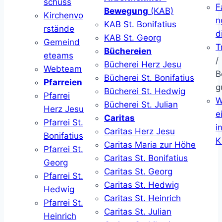
schuss
F
Bewegung
(KAB)
Kirchenvo
n
KAB St. Bonifatius
rstände
d
KAB St. Georg
Gemeind
T
Büchereien
eteams
/
Bücherei Herz Jesu
Webteam
B
Bücherei St. Bonifatius
Pfarreien
g
Bücherei St. Hedwig
Pfarrei
W
Bücherei St. Julian
Herz Jesu
ei
Caritas
Pfarrei St.
i
Caritas Herz Jesu
Bonifatius
K
Caritas Maria zur Höhe
Pfarrei St.
Caritas St. Bonifatius
Georg
Caritas St. Georg
Pfarrei St.
Caritas St. Hedwig
Hedwig
Caritas St. Heinrich
Pfarrei St.
Caritas St. Julian
Heinrich