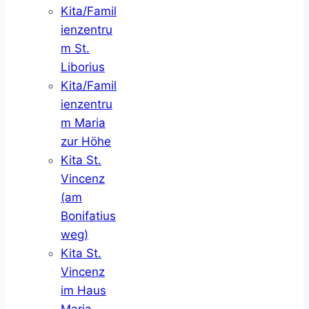
Kita/Famil
ienzentru
m St.
Liborius
Kita/Famil
ienzentru
m Maria
zur Höhe
Kita St.
Vincenz
(am
Bonifatius
weg)
Kita St.
Vincenz
im Haus