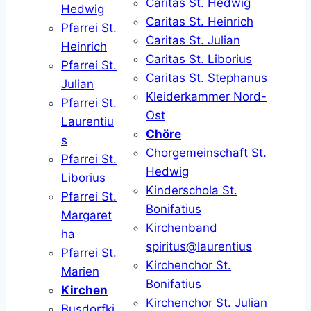
Caritas St. Hedwig
Hedwig
Caritas St. Heinrich
Pfarrei St.
Caritas St. Julian
Heinrich
Caritas St. Liborius
Pfarrei St.
Caritas St. Stephanus
Julian
Kleiderkammer Nord-
Pfarrei St.
Ost
Laurentiu
Chöre
s
Chorgemeinschaft St.
Pfarrei St.
Hedwig
Liborius
Kinderschola St.
Pfarrei St.
Bonifatius
Margaret
Kirchenband
ha
spiritus@laurentius
Pfarrei St.
Kirchenchor St.
Marien
Bonifatius
Kirchen
Kirchenchor St. Julian
Busdorfki