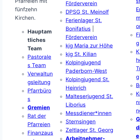
Pfarreien mit
s
Förderverein
fünfzehn
E
DPSG St. Meinolf
Kirchen.
m
Ferienlager St.
o
Bonifatius
|
Hauptam
F
Förderverein
tliches
g
kjg Maria zur Höhe
Team
K
kjg St. Kilian
Pastorale
h
Kolpingjugend
s Team
T
Paderborn-West
Verwaltun
g
Kolpingjugend St.
gsleitung
B
Heinrich
Pfarrbüro
K
Malteserjugend St.
s
n
Liborius
Gremien
n
Messdiener*innen
Rat der
G
Sternsingen
Pfarreien
d
Zeltlager St. Georg
Finanzaus
e
Arbeitnehmer-