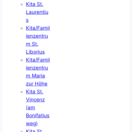
Kita St.
Laurentiu
s
Kita/Famil
ienzentru
m St.
Liborius
Kita/Famil
ienzentru
m Maria
zur Höhe
Kita St.
Vincenz
(am
Bonifatius
weg)
Kita St.