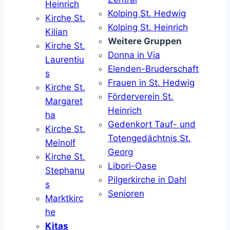
Heinrich
Kolping St. Hedwig
Kirche St.
Kolping St. Heinrich
Kilian
Weitere Gruppen
Kirche St.
Donna in Via
Laurentiu
Elenden-Bruderschaft
s
Frauen in St. Hedwig
Kirche St.
Förderverein St.
Margaret
Heinrich
ha
Gedenkort Tauf- und
Kirche St.
Totengedächtnis St.
Meinolf
Georg
Kirche St.
Libori-Oase
Stephanu
Pilgerkirche in Dahl
s
Senioren
Marktkirc
he
Kitas