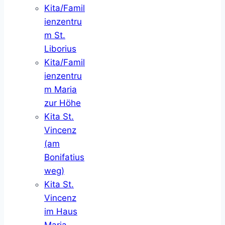
Kita/Famil
ienzentru
m St.
Liborius
Kita/Famil
ienzentru
m Maria
zur Höhe
Kita St.
Vincenz
(am
Bonifatius
weg)
Kita St.
Vincenz
im Haus