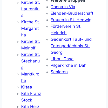
Weitere Gruppen
Kirche St.
Donna in Via
Laurentiu
Elenden-Bruderschaft
s
Frauen in St. Hedwig
Kirche St.
Förderverein St.
Margaret
Heinrich
ha
Gedenkort Tauf- und
Kirche St.
Totengedächtnis St.
Meinolf
Georg
Kirche St.
Libori-Oase
Stephanu
Pilgerkirche in Dahl
s
Senioren
Marktkirc
he
Kitas
Kita Franz
Stock
Kita Herz