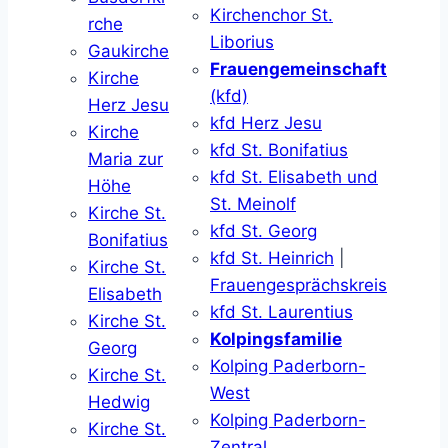
Kirchenchor St.
rche
Liborius
Gaukirche
Frauengemeinschaft
Kirche
(kfd)
Herz Jesu
kfd Herz Jesu
Kirche
kfd St. Bonifatius
Maria zur
kfd St. Elisabeth und
Höhe
St. Meinolf
Kirche St.
kfd St. Georg
Bonifatius
kfd St. Heinrich
|
Kirche St.
Frauengesprächskreis
Elisabeth
kfd St. Laurentius
Kirche St.
Kolpingsfamilie
Georg
Kolping Paderborn-
Kirche St.
West
Hedwig
Kolping Paderborn-
Kirche St.
Zentral