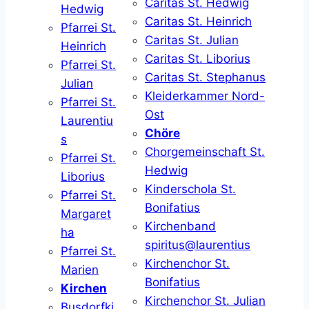
Caritas St. Hedwig
Hedwig
Caritas St. Heinrich
Pfarrei St.
Caritas St. Julian
Heinrich
Caritas St. Liborius
Pfarrei St.
Caritas St. Stephanus
Julian
Kleiderkammer Nord-
Pfarrei St.
Ost
Laurentiu
Chöre
s
Chorgemeinschaft St.
Pfarrei St.
Hedwig
Liborius
Kinderschola St.
Pfarrei St.
Bonifatius
Margaret
Kirchenband
ha
spiritus@laurentius
Pfarrei St.
Kirchenchor St.
Marien
Bonifatius
Kirchen
Kirchenchor St. Julian
Busdorfki