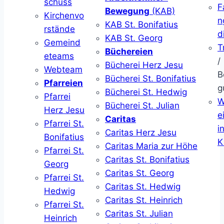
schuss
F
Bewegung
(KAB)
Kirchenvo
n
KAB St. Bonifatius
rstände
d
KAB St. Georg
Gemeind
T
Büchereien
eteams
/
Bücherei Herz Jesu
Webteam
B
Bücherei St. Bonifatius
Pfarreien
g
Bücherei St. Hedwig
Pfarrei
W
Bücherei St. Julian
Herz Jesu
ei
Caritas
Pfarrei St.
i
Caritas Herz Jesu
Bonifatius
K
Caritas Maria zur Höhe
Pfarrei St.
Caritas St. Bonifatius
Georg
Caritas St. Georg
Pfarrei St.
Caritas St. Hedwig
Hedwig
Caritas St. Heinrich
Pfarrei St.
Caritas St. Julian
Heinrich