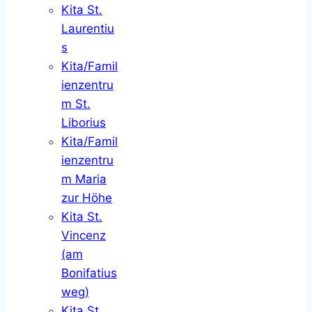
Kita St.
Laurentiu
s
Kita/Famil
ienzentru
m St.
Liborius
Kita/Famil
ienzentru
m Maria
zur Höhe
Kita St.
Vincenz
(am
Bonifatius
weg)
Kita St.