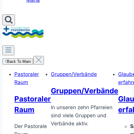
Maria
Back To Main
Pastoraler
Gruppen/Verbände
Glaub
Raum
erfahr
Gruppen/Verbände
Pastoraler
Gla
In unseren zehn Pfarreien
Raum
erfa
sind viele Gruppen und
Verbände aktiv.
Der Pastorale
S