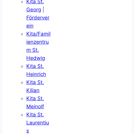
Kita St.
Georg
|
Förderver
ein
Kita/Famil
ienzentru
m St.
Hedwig
Kita St.
Heinrich
Kita St.
Kilian
Kita St.
Meinolf
Kita St.
Laurentiu
s