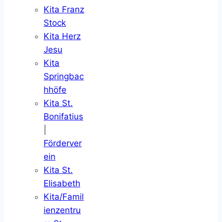
Kita Franz
Stock
Kita Herz
Jesu
Kita
Springbac
hhöfe
Kita St.
Bonifatius
|
Förderver
ein
Kita St.
Elisabeth
Kita/Famil
ienzentru