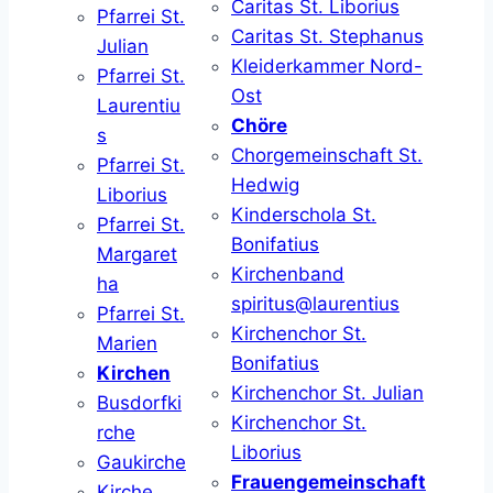
Caritas St. Liborius
Pfarrei St.
Caritas St. Stephanus
Julian
Kleiderkammer Nord-
Pfarrei St.
Ost
Laurentiu
Chöre
s
Chorgemeinschaft St.
Pfarrei St.
Hedwig
Liborius
Kinderschola St.
Pfarrei St.
Bonifatius
Margaret
Kirchenband
ha
spiritus@laurentius
Pfarrei St.
Kirchenchor St.
Marien
Bonifatius
Kirchen
Kirchenchor St. Julian
Busdorfki
Kirchenchor St.
rche
Liborius
Gaukirche
Frauengemeinschaft
Kirche