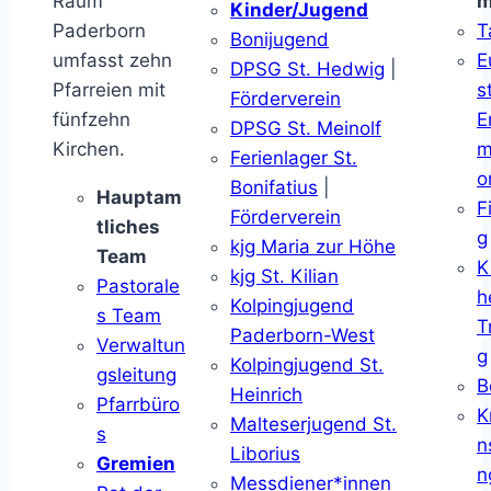
Raum
m
Kinder/Jugend
Paderborn
T
Bonijugend
umfasst zehn
E
DPSG St. Hedwig
|
Pfarreien mit
s
Förderverein
fünfzehn
E
DPSG St. Meinolf
Kirchen.
m
Ferienlager St.
o
Bonifatius
|
Hauptam
F
Förderverein
tliches
g
kjg Maria zur Höhe
Team
K
kjg St. Kilian
Pastorale
h
Kolpingjugend
s Team
T
Paderborn-West
Verwaltun
g
Kolpingjugend St.
gsleitung
B
Heinrich
Pfarrbüro
K
Malteserjugend St.
s
n
Liborius
Gremien
n
Messdiener*innen