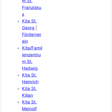
m St.
Franzisku
s
Kita St.
Georg
|
Förderver
ein
Kita/Famil
ienzentru
m St.
Hedwig
Kita St.
Heinrich
Kita St.
Kilian
Kita St.
Meinolf