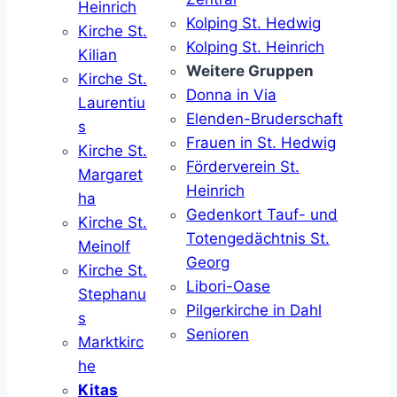
Heinrich
Kolping St. Hedwig
Kirche St.
Kolping St. Heinrich
Kilian
Weitere Gruppen
Kirche St.
Donna in Via
Laurentiu
Elenden-Bruderschaft
s
Frauen in St. Hedwig
Kirche St.
Förderverein St.
Margaret
Heinrich
ha
Gedenkort Tauf- und
Kirche St.
Totengedächtnis St.
Meinolf
Georg
Kirche St.
Libori-Oase
Stephanu
Pilgerkirche in Dahl
s
Senioren
Marktkirc
he
Kitas