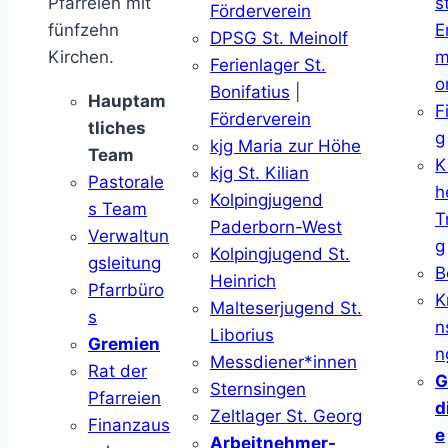
Pfarreien mit
s
Förderverein
fünfzehn
E
DPSG St. Meinolf
Kirchen.
m
Ferienlager St.
o
Bonifatius
|
Hauptam
F
Förderverein
tliches
g
kjg Maria zur Höhe
Team
K
kjg St. Kilian
Pastorale
h
Kolpingjugend
s Team
T
Paderborn-West
Verwaltun
g
Kolpingjugend St.
gsleitung
B
Heinrich
Pfarrbüro
K
Malteserjugend St.
s
n
Liborius
Gremien
n
Messdiener*innen
Rat der
G
Sternsingen
Pfarreien
d
Zeltlager St. Georg
Finanzaus
e
Arbeitnehmer-