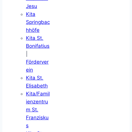
Jesu
Kita
Springbac
hhöfe
Kita St.
Bonifatius
|
Förderver
ein
Kita St.
Elisabeth
Kita/Famil
ienzentru
m St.
Franzisku
s