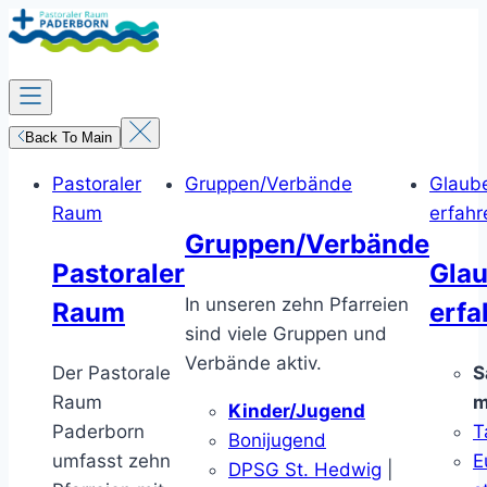
Zum
Inhalt
springen
Back To Main
Pastoraler
Gruppen/Verbände
Glaub
Raum
erfahr
Gruppen/Verbände
Pastoraler
Gla
In unseren zehn Pfarreien
Raum
erfa
sind viele Gruppen und
Verbände aktiv.
Der Pastorale
S
Raum
m
Kinder/Jugend
Paderborn
T
Bonijugend
umfasst zehn
E
DPSG St. Hedwig
|