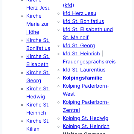
(kfd)
Herz Jesu
kfd Herz Jesu
Kirche
kfd St. Bonifatius
Maria zur
kfd St. Elisabeth und
Höhe
St. Meinolf
Kirche St.
kfd St. Georg
Bonifatius
kfd St. Heinrich
|
Kirche St.
Frauengesprächskreis
Elisabeth
kfd St. Laurentius
Kirche St.
Kolpingsfamilie
Georg
Kolping Paderborn-
Kirche St.
West
Hedwig
Kolping Paderborn-
Kirche St.
Zentral
Heinrich
Kolping St. Hedwig
Kirche St.
Kolping St. Heinrich
Kilian