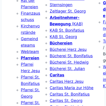
Rat der
G
Sternsingen
Pfarreien
d
Zeltlager St. Georg
Finanzaus
e
Arbeitnehmer-
schuss
F
Bewegung
(KAB)
Kirchenvo
n
KAB St. Bonifatius
rstände
d
KAB St. Georg
Gemeind
T
Büchereien
eteams
/
Bücherei Herz Jesu
Webteam
B
Bücherei St. Bonifatius
Pfarreien
g
Bücherei St. Hedwig
Pfarrei
W
Bücherei St. Julian
Herz Jesu
ei
Caritas
Pfarrei St.
i
Caritas Herz Jesu
Bonifatius
K
Caritas Maria zur Höhe
Pfarrei St.
Caritas St. Bonifatius
Georg
Caritas St. Georg
Pfarrei St.