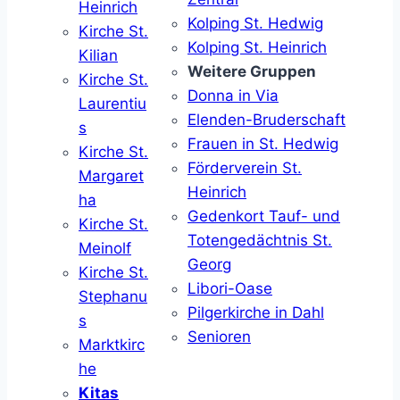
Heinrich
Kolping St. Hedwig
Kirche St.
Kolping St. Heinrich
Kilian
Weitere Gruppen
Kirche St.
Donna in Via
Laurentiu
Elenden-Bruderschaft
s
Frauen in St. Hedwig
Kirche St.
Förderverein St.
Margaret
Heinrich
ha
Gedenkort Tauf- und
Kirche St.
Totengedächtnis St.
Meinolf
Georg
Kirche St.
Libori-Oase
Stephanu
Pilgerkirche in Dahl
s
Senioren
Marktkirc
he
Kitas