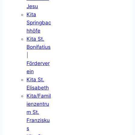
Jesu
Kita
Springbac
hhöfe
Kita St.
Bonifatius
|
Förderver
ein
Kita St.
Elisabeth
Kita/Famil
ienzentru
m St.
Franzisku
s