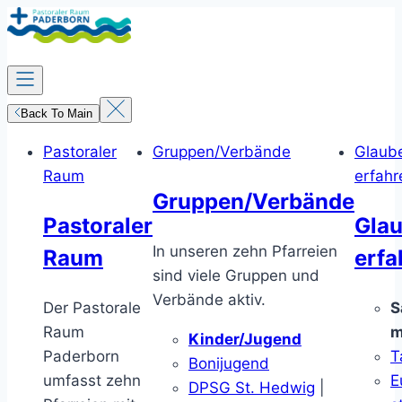
Zum
Inhalt
springen
Back To Main
Pastoraler
Gruppen/Verbände
Glaub
Raum
erfahr
Gruppen/Verbände
Pastoraler
Gla
In unseren zehn Pfarreien
Raum
erfa
sind viele Gruppen und
Verbände aktiv.
Der Pastorale
S
Raum
m
Kinder/Jugend
Paderborn
T
Bonijugend
umfasst zehn
E
DPSG St. Hedwig
|