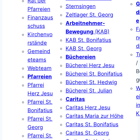
Rat der
G
Sternsingen
Pfarreien
d
Zeltlager St. Georg
Finanzaus
e
Arbeitnehmer-
schuss
F
Bewegung
(KAB)
Kirchenvo
n
KAB St. Bonifatius
rstände
d
KAB St. Georg
Gemeind
T
Büchereien
eteams
/
Bücherei Herz Jesu
Webteam
B
Bücherei St. Bonifatius
Pfarreien
g
Bücherei St. Hedwig
Pfarrei
W
Bücherei St. Julian
Herz Jesu
ei
Caritas
Pfarrei St.
i
Caritas Herz Jesu
Bonifatius
K
Caritas Maria zur Höhe
Pfarrei St.
Caritas St. Bonifatius
Georg
Caritas St. Georg
Pfarrei St.