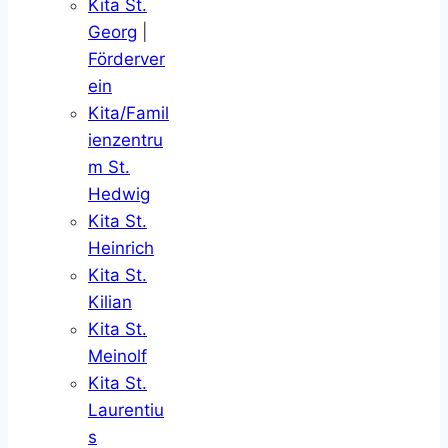
Kita St.
Georg
|
Förderver
ein
Kita/Famil
ienzentru
m St.
Hedwig
Kita St.
Heinrich
Kita St.
Kilian
Kita St.
Meinolf
Kita St.
Laurentiu
s