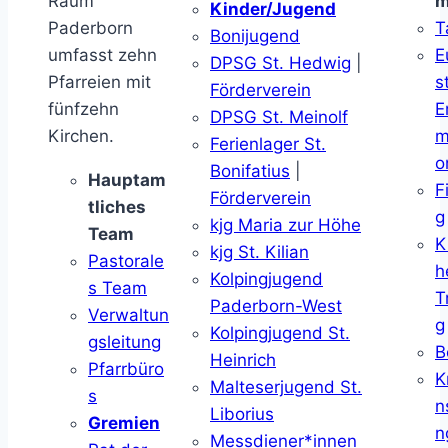
Raum
m
Kinder/Jugend
Paderborn
T
Bonijugend
umfasst zehn
E
DPSG St. Hedwig
|
Pfarreien mit
s
Förderverein
fünfzehn
E
DPSG St. Meinolf
Kirchen.
m
Ferienlager St.
o
Bonifatius
|
Hauptam
F
Förderverein
tliches
g
kjg Maria zur Höhe
Team
K
kjg St. Kilian
Pastorale
h
Kolpingjugend
s Team
T
Paderborn-West
Verwaltun
g
Kolpingjugend St.
gsleitung
B
Heinrich
Pfarrbüro
K
Malteserjugend St.
s
n
Liborius
Gremien
n
Messdiener*innen