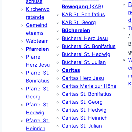
schuss
F
Bewegung
(KAB)
Kirchenvo
n
KAB St. Bonifatius
rstände
d
KAB St. Georg
Gemeind
T
Büchereien
eteams
/
Bücherei Herz Jesu
Webteam
B
Bücherei St. Bonifatius
Pfarreien
g
Bücherei St. Hedwig
Pfarrei
W
Bücherei St. Julian
Herz Jesu
ei
Caritas
Pfarrei St.
i
Caritas Herz Jesu
Bonifatius
K
Caritas Maria zur Höhe
Pfarrei St.
Caritas St. Bonifatius
Georg
Caritas St. Georg
Pfarrei St.
Caritas St. Hedwig
Hedwig
Caritas St. Heinrich
Pfarrei St.
Caritas St. Julian
Heinrich