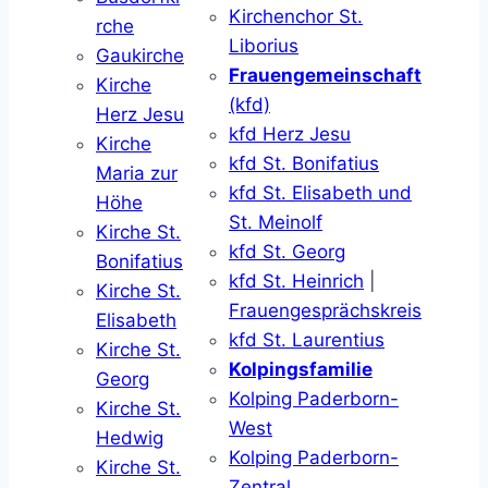
Kirchenchor St.
rche
Liborius
Gaukirche
Frauengemeinschaft
Kirche
(kfd)
Herz Jesu
kfd Herz Jesu
Kirche
kfd St. Bonifatius
Maria zur
kfd St. Elisabeth und
Höhe
St. Meinolf
Kirche St.
kfd St. Georg
Bonifatius
kfd St. Heinrich
|
Kirche St.
Frauengesprächskreis
Elisabeth
kfd St. Laurentius
Kirche St.
Kolpingsfamilie
Georg
Kolping Paderborn-
Kirche St.
West
Hedwig
Kolping Paderborn-
Kirche St.
Zentral