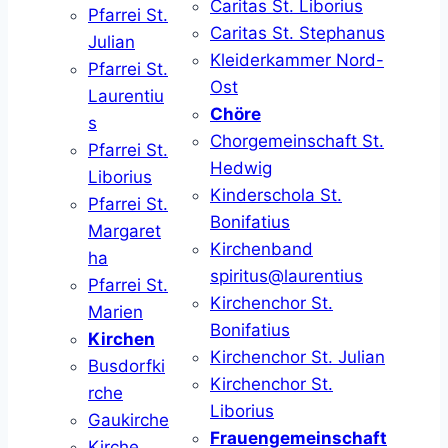
Caritas St. Liborius
Pfarrei St.
Caritas St. Stephanus
Julian
Kleiderkammer Nord-
Pfarrei St.
Ost
Laurentiu
Chöre
s
Chorgemeinschaft St.
Pfarrei St.
Hedwig
Liborius
Kinderschola St.
Pfarrei St.
Bonifatius
Margaret
Kirchenband
ha
spiritus@laurentius
Pfarrei St.
Kirchenchor St.
Marien
Bonifatius
Kirchen
Kirchenchor St. Julian
Busdorfki
Kirchenchor St.
rche
Liborius
Gaukirche
Frauengemeinschaft
Kirche