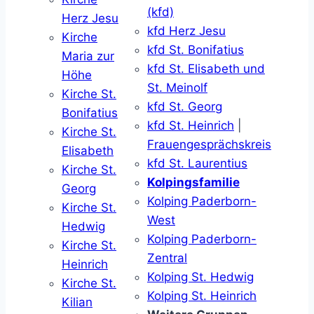
(kfd)
Herz Jesu
kfd Herz Jesu
Kirche
kfd St. Bonifatius
Maria zur
kfd St. Elisabeth und
Höhe
St. Meinolf
Kirche St.
kfd St. Georg
Bonifatius
kfd St. Heinrich
|
Kirche St.
Frauengesprächskreis
Elisabeth
kfd St. Laurentius
Kirche St.
Kolpingsfamilie
Georg
Kolping Paderborn-
Kirche St.
West
Hedwig
Kolping Paderborn-
Kirche St.
Zentral
Heinrich
Kolping St. Hedwig
Kirche St.
Kolping St. Heinrich
Kilian