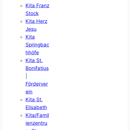
Kita Franz
Stock
Kita Herz
Jesu
Kita
Springbac
hhöfe
Kita St.
Bonifatius
|
Förderver
ein
Kita St.
Elisabeth
Kita/Famil
ienzentru