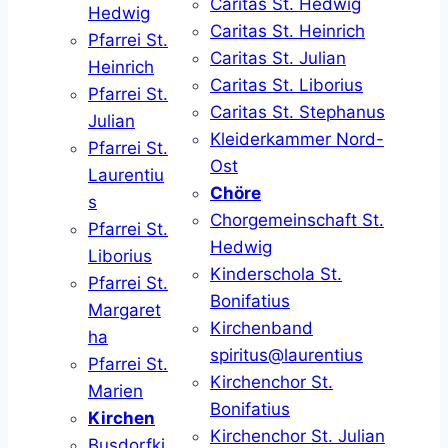
Caritas St. Hedwig
Hedwig
Caritas St. Heinrich
Pfarrei St.
Caritas St. Julian
Heinrich
Caritas St. Liborius
Pfarrei St.
Caritas St. Stephanus
Julian
Kleiderkammer Nord-
Pfarrei St.
Ost
Laurentiu
Chöre
s
Chorgemeinschaft St.
Pfarrei St.
Hedwig
Liborius
Kinderschola St.
Pfarrei St.
Bonifatius
Margaret
Kirchenband
ha
spiritus@laurentius
Pfarrei St.
Kirchenchor St.
Marien
Bonifatius
Kirchen
Kirchenchor St. Julian
Busdorfki