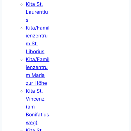
Kita St.
Laurentiu
s
Kita/Famil
ienzentru
m St.
Liborius
Kita/Famil
ienzentru
m Maria
zur Höhe
Kita St.
Vincenz
(am
Bonifatius
weg)
Kita St.