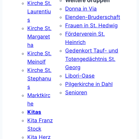
Weitere Gruppen
Kirche St.
Donna in Via
Laurentiu
Elenden-Bruderschaft
s
Frauen in St. Hedwig
Kirche St.
Förderverein St.
Margaret
Heinrich
ha
Gedenkort Tauf- und
Kirche St.
Totengedächtnis St.
Meinolf
Georg
Kirche St.
Libori-Oase
Stephanu
Pilgerkirche in Dahl
s
Senioren
Marktkirc
he
Kitas
Kita Franz
Stock
Kita Herz