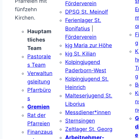
Pfarreien mit
s
Förderverein
fünfzehn
E
DPSG St. Meinolf
Kirchen.
m
Ferienlager St.
o
Bonifatius
|
Hauptam
F
Förderverein
tliches
g
kjg Maria zur Höhe
Team
K
kjg St. Kilian
Pastorale
h
Kolpingjugend
s Team
T
Paderborn-West
Verwaltun
g
Kolpingjugend St.
gsleitung
B
Heinrich
Pfarrbüro
K
Malteserjugend St.
s
n
Liborius
Gremien
n
Messdiener*innen
Rat der
G
Sternsingen
Pfarreien
d
Zeltlager St. Georg
Finanzaus
e
Arbeitnehmer-