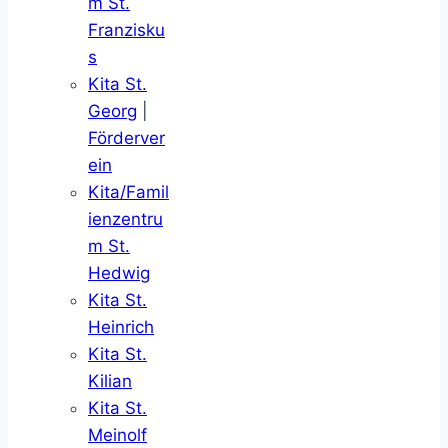
m St.
Franzisku
s
Kita St.
Georg
|
Förderver
ein
Kita/Famil
ienzentru
m St.
Hedwig
Kita St.
Heinrich
Kita St.
Kilian
Kita St.
Meinolf