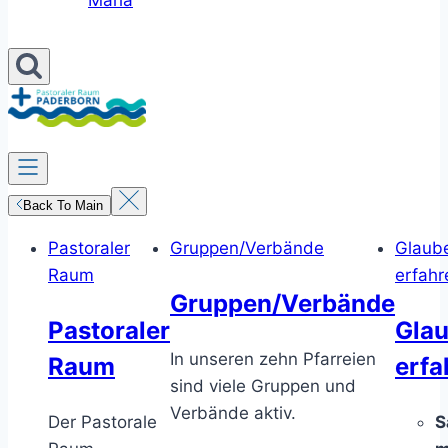
Maria
Back To Main
Pastoraler
Gruppen/Verbände
Glaub
Raum
erfahr
Gruppen/Verbände
Pastoraler
Gla
In unseren zehn Pfarreien
Raum
erfa
sind viele Gruppen und
Verbände aktiv.
Der Pastorale
S