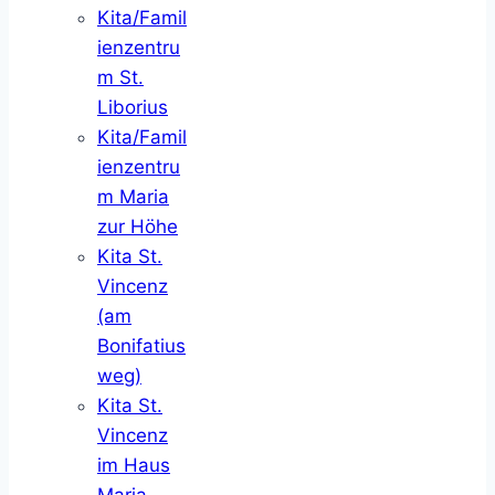
Kita/Famil
ienzentru
m St.
Liborius
Kita/Famil
ienzentru
m Maria
zur Höhe
Kita St.
Vincenz
(am
Bonifatius
weg)
Kita St.
Vincenz
im Haus