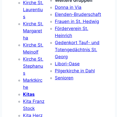
Weitere Gruppen
Kirche St.
Donna in Via
Laurentiu
Elenden-Bruderschaft
s
Frauen in St. Hedwig
Kirche St.
Förderverein St.
Margaret
Heinrich
ha
Gedenkort Tauf- und
Kirche St.
Totengedächtnis St.
Meinolf
Georg
Kirche St.
Libori-Oase
Stephanu
Pilgerkirche in Dahl
s
Senioren
Marktkirc
he
Kitas
Kita Franz
Stock
Kita Herz