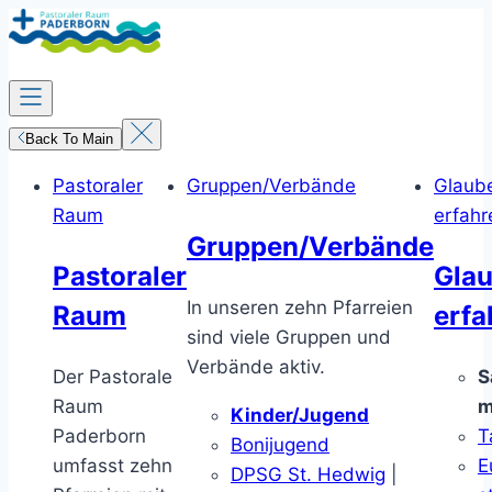
Zum
Inhalt
springen
Back To Main
Pastoraler
Gruppen/Verbände
Glaub
Raum
erfahr
Gruppen/Verbände
Pastoraler
Gla
In unseren zehn Pfarreien
Raum
erfa
sind viele Gruppen und
Verbände aktiv.
Der Pastorale
S
Raum
m
Kinder/Jugend
Paderborn
T
Bonijugend
umfasst zehn
E
DPSG St. Hedwig
|