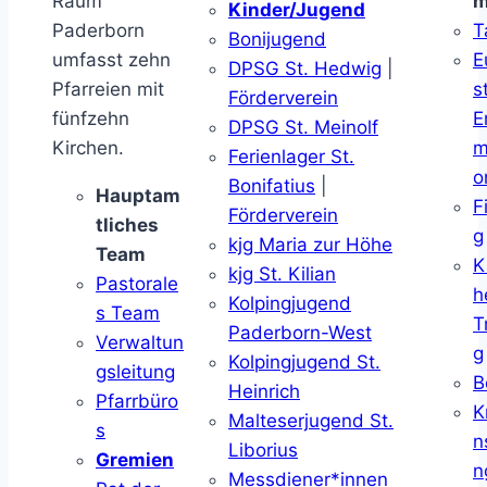
Raum
m
Kinder/Jugend
Paderborn
T
Bonijugend
umfasst zehn
E
DPSG St. Hedwig
|
Pfarreien mit
s
Förderverein
fünfzehn
E
DPSG St. Meinolf
Kirchen.
m
Ferienlager St.
o
Bonifatius
|
Hauptam
F
Förderverein
tliches
g
kjg Maria zur Höhe
Team
K
kjg St. Kilian
Pastorale
h
Kolpingjugend
s Team
T
Paderborn-West
Verwaltun
g
Kolpingjugend St.
gsleitung
B
Heinrich
Pfarrbüro
K
Malteserjugend St.
s
n
Liborius
Gremien
n
Messdiener*innen