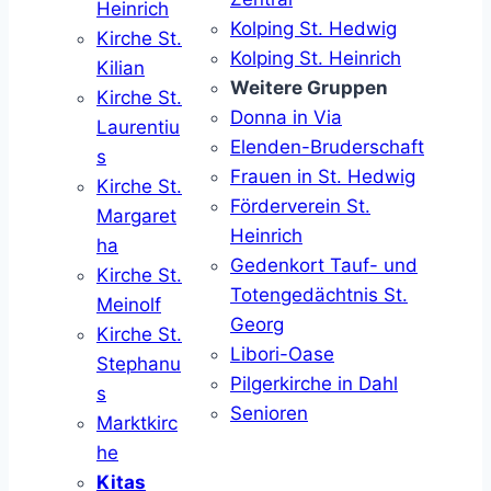
Heinrich
Kolping St. Hedwig
Kirche St.
Kolping St. Heinrich
Kilian
Weitere Gruppen
Kirche St.
Donna in Via
Laurentiu
Elenden-Bruderschaft
s
Frauen in St. Hedwig
Kirche St.
Förderverein St.
Margaret
Heinrich
ha
Gedenkort Tauf- und
Kirche St.
Totengedächtnis St.
Meinolf
Georg
Kirche St.
Libori-Oase
Stephanu
Pilgerkirche in Dahl
s
Senioren
Marktkirc
he
Kitas