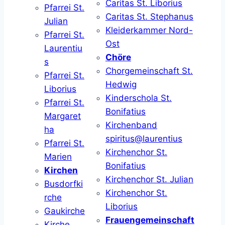
Caritas St. Liborius
Pfarrei St.
Caritas St. Stephanus
Julian
Kleiderkammer Nord-
Pfarrei St.
Ost
Laurentiu
Chöre
s
Chorgemeinschaft St.
Pfarrei St.
Hedwig
Liborius
Kinderschola St.
Pfarrei St.
Bonifatius
Margaret
Kirchenband
ha
spiritus@laurentius
Pfarrei St.
Kirchenchor St.
Marien
Bonifatius
Kirchen
Kirchenchor St. Julian
Busdorfki
Kirchenchor St.
rche
Liborius
Gaukirche
Frauengemeinschaft
Kirche