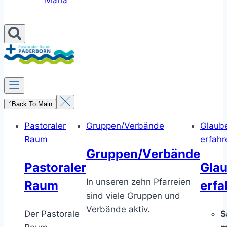
Maria
Back To Main
Pastoraler
Gruppen/Verbände
Glaub
Raum
erfahr
Gruppen/Verbände
Pastoraler
Gla
In unseren zehn Pfarreien
Raum
erfa
sind viele Gruppen und
Verbände aktiv.
Der Pastorale
S