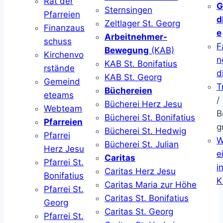
Rat der
G
Sternsingen
Pfarreien
d
Zeltlager St. Georg
Finanzaus
e
Arbeitnehmer-
schuss
F
Bewegung
(KAB)
Kirchenvo
n
KAB St. Bonifatius
rstände
d
KAB St. Georg
Gemeind
T
Büchereien
eteams
/
Bücherei Herz Jesu
Webteam
B
Bücherei St. Bonifatius
Pfarreien
g
Bücherei St. Hedwig
Pfarrei
W
Bücherei St. Julian
Herz Jesu
ei
Caritas
Pfarrei St.
i
Caritas Herz Jesu
Bonifatius
K
Caritas Maria zur Höhe
Pfarrei St.
Caritas St. Bonifatius
Georg
Caritas St. Georg
Pfarrei St.