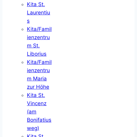
Kita St.
Laurentiu
s
Kita/Famil
ienzentru
m St.
Liborius
Kita/Famil
ienzentru
m Maria
zur Höhe
Kita St.
Vincenz
(am
Bonifatius
weg)
Kita St.