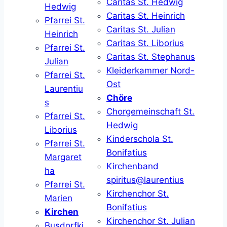
Caritas St. Hedwig
Hedwig
Caritas St. Heinrich
Pfarrei St.
Caritas St. Julian
Heinrich
Caritas St. Liborius
Pfarrei St.
Caritas St. Stephanus
Julian
Kleiderkammer Nord-
Pfarrei St.
Ost
Laurentiu
Chöre
s
Chorgemeinschaft St.
Pfarrei St.
Hedwig
Liborius
Kinderschola St.
Pfarrei St.
Bonifatius
Margaret
Kirchenband
ha
spiritus@laurentius
Pfarrei St.
Kirchenchor St.
Marien
Bonifatius
Kirchen
Kirchenchor St. Julian
Busdorfki