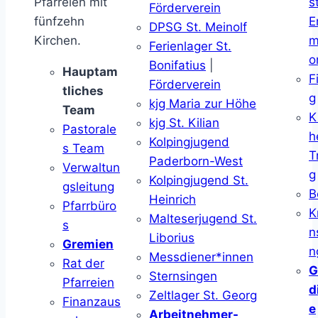
Pfarreien mit
s
Förderverein
fünfzehn
E
DPSG St. Meinolf
Kirchen.
m
Ferienlager St.
o
Bonifatius
|
Hauptam
F
Förderverein
tliches
g
kjg Maria zur Höhe
Team
K
kjg St. Kilian
Pastorale
h
Kolpingjugend
s Team
T
Paderborn-West
Verwaltun
g
Kolpingjugend St.
gsleitung
B
Heinrich
Pfarrbüro
K
Malteserjugend St.
s
n
Liborius
Gremien
n
Messdiener*innen
Rat der
G
Sternsingen
Pfarreien
d
Zeltlager St. Georg
Finanzaus
e
Arbeitnehmer-