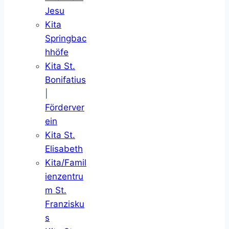
Jesu
Kita
Springbac
hhöfe
Kita St.
Bonifatius
|
Förderver
ein
Kita St.
Elisabeth
Kita/Famil
ienzentru
m St.
Franzisku
s