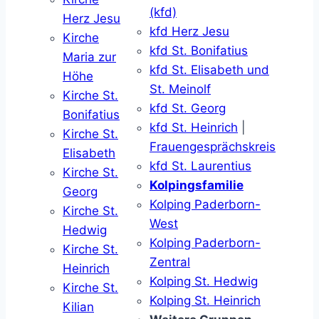
(kfd)
Herz Jesu
kfd Herz Jesu
Kirche
kfd St. Bonifatius
Maria zur
kfd St. Elisabeth und
Höhe
St. Meinolf
Kirche St.
kfd St. Georg
Bonifatius
kfd St. Heinrich
|
Kirche St.
Frauengesprächskreis
Elisabeth
kfd St. Laurentius
Kirche St.
Kolpingsfamilie
Georg
Kolping Paderborn-
Kirche St.
West
Hedwig
Kolping Paderborn-
Kirche St.
Zentral
Heinrich
Kolping St. Hedwig
Kirche St.
Kolping St. Heinrich
Kilian