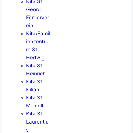
Kita St.
Georg
|
Förderver
ein
Kita/Famil
ienzentru
m St.
Hedwig
Kita St.
Heinrich
Kita St.
Kilian
Kita St.
Meinolf
Kita St.
Laurentiu
s