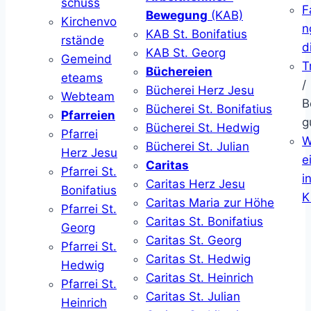
schuss
F
Bewegung
(KAB)
Kirchenvo
n
KAB St. Bonifatius
rstände
d
KAB St. Georg
Gemeind
T
Büchereien
eteams
/
Bücherei Herz Jesu
Webteam
B
Bücherei St. Bonifatius
Pfarreien
g
Bücherei St. Hedwig
Pfarrei
W
Bücherei St. Julian
Herz Jesu
ei
Caritas
Pfarrei St.
i
Caritas Herz Jesu
Bonifatius
K
Caritas Maria zur Höhe
Pfarrei St.
Caritas St. Bonifatius
Georg
Caritas St. Georg
Pfarrei St.
Caritas St. Hedwig
Hedwig
Caritas St. Heinrich
Pfarrei St.
Caritas St. Julian
Heinrich