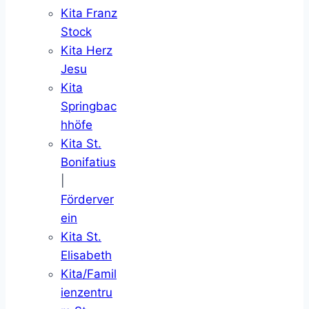
Kita Franz
Stock
Kita Herz
Jesu
Kita
Springbac
hhöfe
Kita St.
Bonifatius
|
Förderver
ein
Kita St.
Elisabeth
Kita/Famil
ienzentru