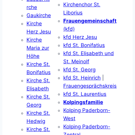
Kirchenchor St.
rche
Liborius
Gaukirche
Frauengemeinschaft
Kirche
(kfd)
Herz Jesu
kfd Herz Jesu
Kirche
kfd St. Bonifatius
Maria zur
kfd St. Elisabeth und
Höhe
St. Meinolf
Kirche St.
kfd St. Georg
Bonifatius
kfd St. Heinrich
|
Kirche St.
Frauengesprächskreis
Elisabeth
kfd St. Laurentius
Kirche St.
Kolpingsfamilie
Georg
Kolping Paderborn-
Kirche St.
West
Hedwig
Kolping Paderborn-
Kirche St.
Zentral