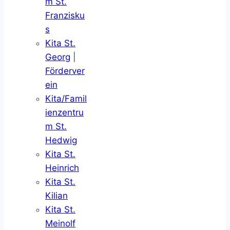
m St.
Franzisku
s
Kita St.
Georg
|
Förderver
ein
Kita/Famil
ienzentru
m St.
Hedwig
Kita St.
Heinrich
Kita St.
Kilian
Kita St.
Meinolf