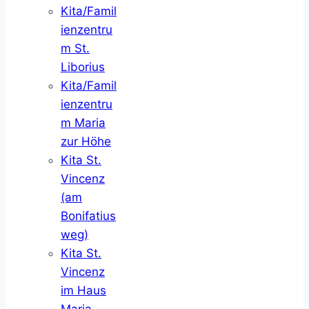
Kita/Famil
ienzentru
m St.
Liborius
Kita/Famil
ienzentru
m Maria
zur Höhe
Kita St.
Vincenz
(am
Bonifatius
weg)
Kita St.
Vincenz
im Haus