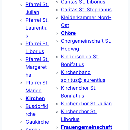
Caritas St. Liborius
Pfarrei St.
Caritas St. Stephanus
Julian
Kleiderkammer Nord-
Pfarrei St.
Ost
Laurentiu
Chöre
s
Chorgemeinschaft St.
Pfarrei St.
Hedwig
Liborius
Kinderschola St.
Pfarrei St.
Bonifatius
Margaret
Kirchenband
ha
spiritus@laurentius
Pfarrei St.
Kirchenchor St.
Marien
Bonifatius
Kirchen
Kirchenchor St. Julian
Busdorfki
Kirchenchor St.
rche
Liborius
Gaukirche
Frauengemeinschaft
Kirche