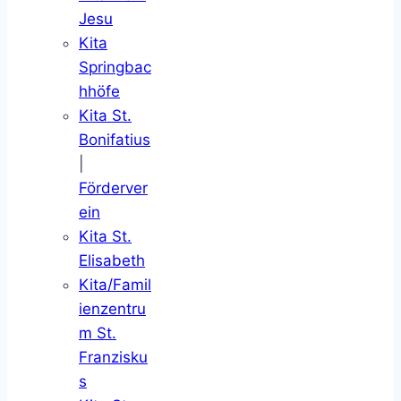
Jesu
Kita
Springbac
hhöfe
Kita St.
Bonifatius
|
Förderver
ein
Kita St.
Elisabeth
Kita/Famil
ienzentru
m St.
Franzisku
s