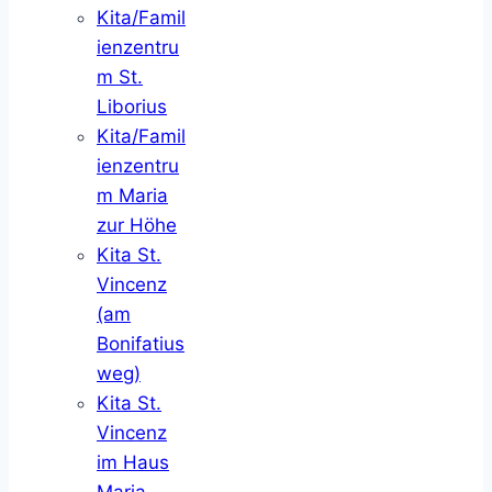
Kita/Famil
ienzentru
m St.
Liborius
Kita/Famil
ienzentru
m Maria
zur Höhe
Kita St.
Vincenz
(am
Bonifatius
weg)
Kita St.
Vincenz
im Haus