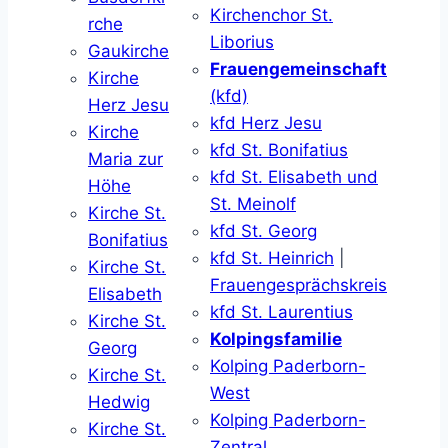
Kirchenchor St.
rche
Liborius
Gaukirche
Frauengemeinschaft
Kirche
(kfd)
Herz Jesu
kfd Herz Jesu
Kirche
kfd St. Bonifatius
Maria zur
kfd St. Elisabeth und
Höhe
St. Meinolf
Kirche St.
kfd St. Georg
Bonifatius
kfd St. Heinrich
|
Kirche St.
Frauengesprächskreis
Elisabeth
kfd St. Laurentius
Kirche St.
Kolpingsfamilie
Georg
Kolping Paderborn-
Kirche St.
West
Hedwig
Kolping Paderborn-
Kirche St.
Zentral