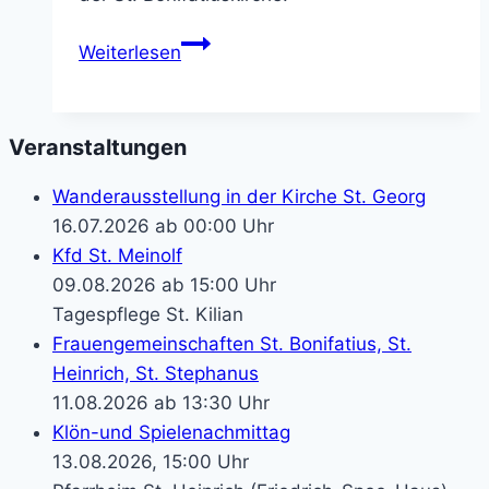
Tag
Weiterlesen
der
Ewigen
Anbetung
Veranstaltungen
in
St.
Wanderausstellung in der Kirche St. Georg
Bonifatius
16.07.2026 ab 00:00 Uhr
Kfd St. Meinolf
09.08.2026 ab 15:00 Uhr
Tagespflege St. Kilian
Frauengemeinschaften St. Bonifatius, St.
Heinrich, St. Stephanus
11.08.2026 ab 13:30 Uhr
Klön-und Spielenachmittag
13.08.2026, 15:00 Uhr