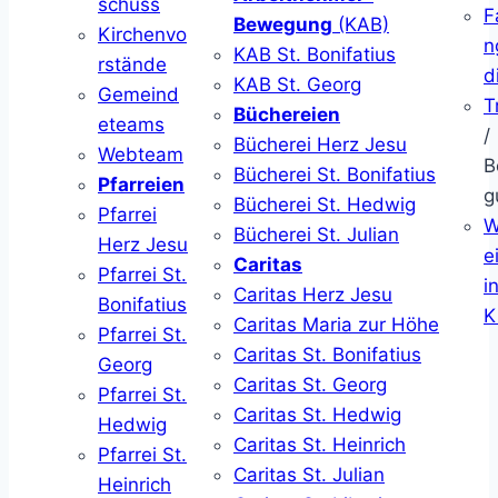
schuss
F
Bewegung
(KAB)
Kirchenvo
n
KAB St. Bonifatius
rstände
d
KAB St. Georg
Gemeind
T
Büchereien
eteams
/
Bücherei Herz Jesu
Webteam
B
Bücherei St. Bonifatius
Pfarreien
g
Bücherei St. Hedwig
Pfarrei
W
Bücherei St. Julian
Herz Jesu
ei
Caritas
Pfarrei St.
i
Caritas Herz Jesu
Bonifatius
K
Caritas Maria zur Höhe
Pfarrei St.
Caritas St. Bonifatius
Georg
Caritas St. Georg
Pfarrei St.
Caritas St. Hedwig
Hedwig
Caritas St. Heinrich
Pfarrei St.
Caritas St. Julian
Heinrich