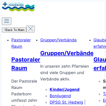
Zum
Inhalt
springen
Back To Main
Pastoraler
Gruppen/Verbände
Glaub
Raum
erfahr
Gruppen/Verbände
Pastoraler
Gla
In unseren zehn Pfarreien
Raum
erfa
sind viele Gruppen und
Verbände aktiv.
Der Pastorale
S
Raum
m
Kinder/Jugend
Paderborn
T
Bonijugend
umfasst zehn
E
DPSG St. Hedwig
|