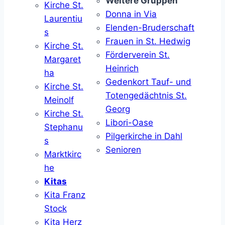
Weitere Gruppen
Kirche St.
Donna in Via
Laurentiu
Elenden-Bruderschaft
s
Frauen in St. Hedwig
Kirche St.
Förderverein St.
Margaret
Heinrich
ha
Gedenkort Tauf- und
Kirche St.
Totengedächtnis St.
Meinolf
Georg
Kirche St.
Libori-Oase
Stephanu
Pilgerkirche in Dahl
s
Senioren
Marktkirc
he
Kitas
Kita Franz
Stock
Kita Herz