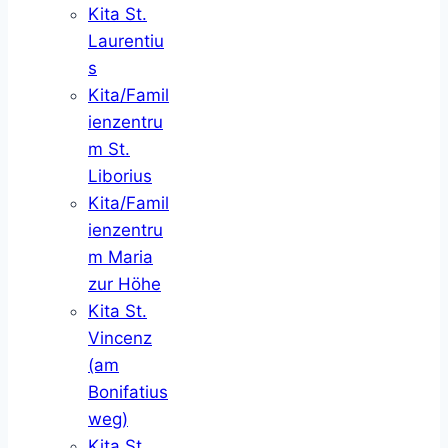
Kita St.
Laurentiu
s
Kita/Famil
ienzentru
m St.
Liborius
Kita/Famil
ienzentru
m Maria
zur Höhe
Kita St.
Vincenz
(am
Bonifatius
weg)
Kita St.