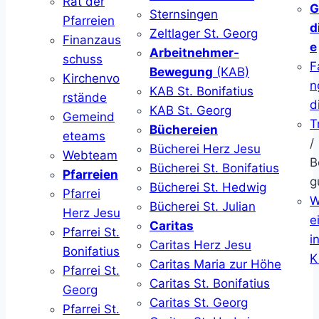
Rat der
G
Sternsingen
Pfarreien
d
Zeltlager St. Georg
Finanzaus
e
Arbeitnehmer-
schuss
F
Bewegung
(KAB)
Kirchenvo
n
KAB St. Bonifatius
rstände
d
KAB St. Georg
Gemeind
T
Büchereien
eteams
/
Bücherei Herz Jesu
Webteam
B
Bücherei St. Bonifatius
Pfarreien
g
Bücherei St. Hedwig
Pfarrei
W
Bücherei St. Julian
Herz Jesu
ei
Caritas
Pfarrei St.
i
Caritas Herz Jesu
Bonifatius
K
Caritas Maria zur Höhe
Pfarrei St.
Caritas St. Bonifatius
Georg
Caritas St. Georg
Pfarrei St.