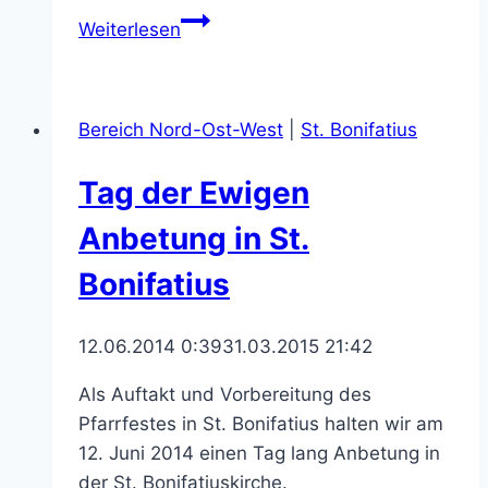
St.
Weiterlesen
Heinrich
feiert
Pfarrfest
Bereich Nord-Ost-West
|
St. Bonifatius
am
13./14.
Tag der Ewigen
September
Anbetung in St.
Bonifatius
12.06.2014 0:39
31.03.2015 21:42
Als Auftakt und Vorbereitung des
Pfarrfestes in St. Bonifatius halten wir am
12. Juni 2014 einen Tag lang Anbetung in
der St. Bonifatiuskirche.