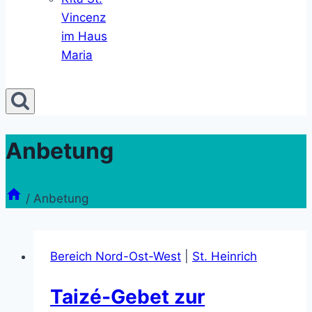
Vincenz
im Haus
Maria
Anbetung
/
Anbetung
Bereich Nord-Ost-West
|
St. Heinrich
Taizé-Gebet zur