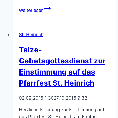
Taizé-
Weiterlesen
Gebet
zur
Einstimmung
St. Heinrich
auf
das
Taize-
Pfarrfest
St.
Gebetsgottesdienst zur
Heinrich
Einstimmung auf das
Pfarrfest St. Heinrich
02.09.2015 1:30
27.10.2015 9:32
Herzliche Enladung zur Einstimmung auf
das Pfarrfest St. Heinrich am Freitag,