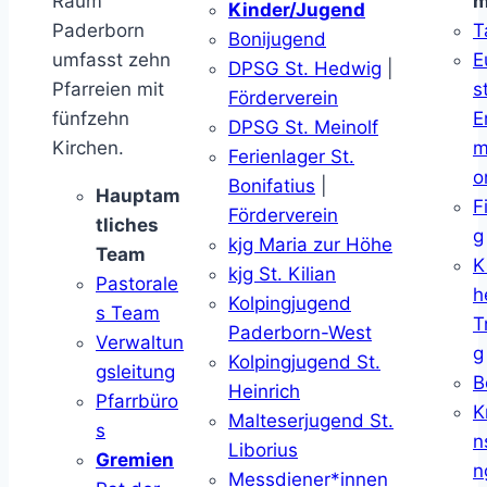
Raum
m
Kinder/Jugend
Paderborn
T
Bonijugend
umfasst zehn
E
DPSG St. Hedwig
|
Pfarreien mit
s
Förderverein
fünfzehn
E
DPSG St. Meinolf
Kirchen.
m
Ferienlager St.
o
Bonifatius
|
Hauptam
F
Förderverein
tliches
g
kjg Maria zur Höhe
Team
K
kjg St. Kilian
Pastorale
h
Kolpingjugend
s Team
T
Paderborn-West
Verwaltun
g
Kolpingjugend St.
gsleitung
B
Heinrich
Pfarrbüro
K
Malteserjugend St.
s
n
Liborius
Gremien
n
Messdiener*innen