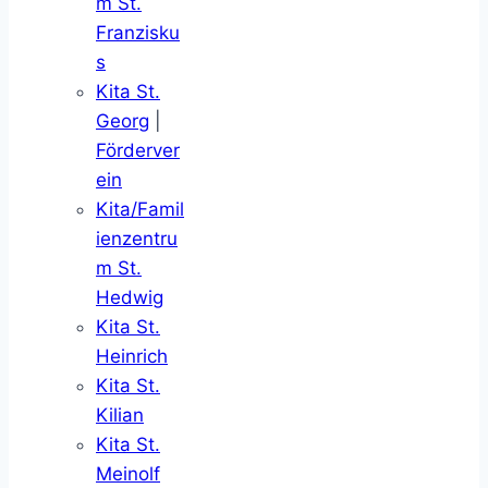
m St.
Franzisku
s
Kita St.
Georg
|
Förderver
ein
Kita/Famil
ienzentru
m St.
Hedwig
Kita St.
Heinrich
Kita St.
Kilian
Kita St.
Meinolf