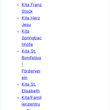
Kita Franz
Stock
Kita Herz
Jesu
Kita
Springbac
hhöfe
Kita St.
Bonifatius
|
Förderver
ein
Kita St.
Elisabeth
Kita/Famil
ienzentru