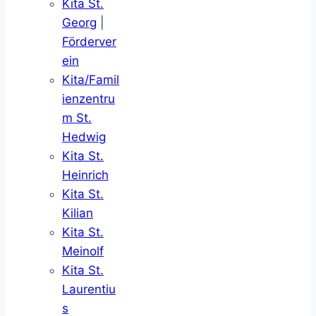
Kita St.
Georg
|
Förderver
ein
Kita/Famil
ienzentru
m St.
Hedwig
Kita St.
Heinrich
Kita St.
Kilian
Kita St.
Meinolf
Kita St.
Laurentiu
s