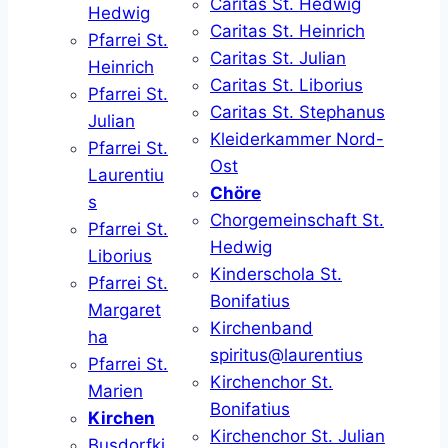
Caritas St. Hedwig
Hedwig
Caritas St. Heinrich
Pfarrei St.
Caritas St. Julian
Heinrich
Caritas St. Liborius
Pfarrei St.
Caritas St. Stephanus
Julian
Kleiderkammer Nord-
Pfarrei St.
Ost
Laurentiu
Chöre
s
Chorgemeinschaft St.
Pfarrei St.
Hedwig
Liborius
Kinderschola St.
Pfarrei St.
Bonifatius
Margaret
Kirchenband
ha
spiritus@laurentius
Pfarrei St.
Kirchenchor St.
Marien
Bonifatius
Kirchen
Kirchenchor St. Julian
Busdorfki