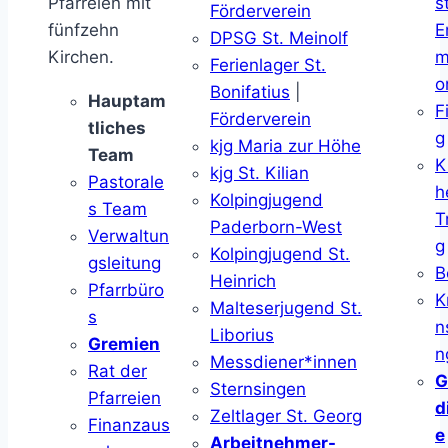
Pfarreien mit
s
Förderverein
fünfzehn
E
DPSG St. Meinolf
Kirchen.
m
Ferienlager St.
o
Bonifatius
|
Hauptam
F
Förderverein
tliches
g
kjg Maria zur Höhe
Team
K
kjg St. Kilian
Pastorale
h
Kolpingjugend
s Team
T
Paderborn-West
Verwaltun
g
Kolpingjugend St.
gsleitung
B
Heinrich
Pfarrbüro
K
Malteserjugend St.
s
n
Liborius
Gremien
n
Messdiener*innen
Rat der
G
Sternsingen
Pfarreien
d
Zeltlager St. Georg
Finanzaus
e
Arbeitnehmer-