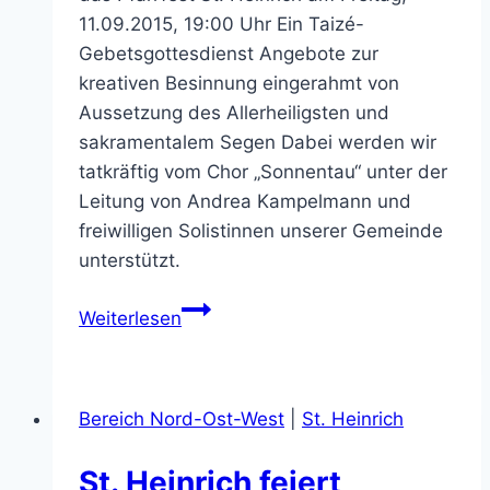
11.09.2015, 19:00 Uhr Ein Taizé-
Gebetsgottesdienst Angebote zur
kreativen Besinnung eingerahmt von
Aussetzung des Allerheiligsten und
sakramentalem Segen Dabei werden wir
tatkräftig vom Chor „Sonnentau“ unter der
Leitung von Andrea Kampelmann und
freiwilligen Solistinnen unserer Gemeinde
unterstützt.
Taize-
Weiterlesen
Gebetsgottesdienst
zur
Einstimmung
Bereich Nord-Ost-West
|
St. Heinrich
auf
das
St. Heinrich feiert
Pfarrfest