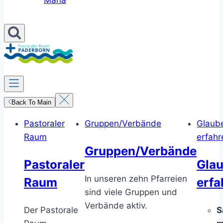
Maria
Back To Main
Pastoraler
Gruppen/Verbände
Glaub
Raum
erfahr
Gruppen/Verbände
Pastoraler
Gla
In unseren zehn Pfarreien
Raum
erfa
sind viele Gruppen und
Verbände aktiv.
Der Pastorale
S