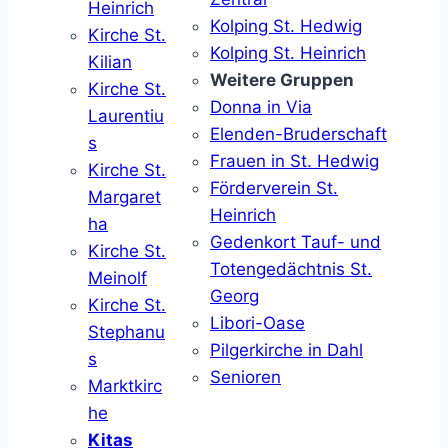
Heinrich
Kolping St. Hedwig
Kirche St.
Kolping St. Heinrich
Kilian
Weitere Gruppen
Kirche St.
Donna in Via
Laurentiu
Elenden-Bruderschaft
s
Frauen in St. Hedwig
Kirche St.
Förderverein St.
Margaret
Heinrich
ha
Gedenkort Tauf- und
Kirche St.
Totengedächtnis St.
Meinolf
Georg
Kirche St.
Libori-Oase
Stephanu
Pilgerkirche in Dahl
s
Senioren
Marktkirc
he
Kitas