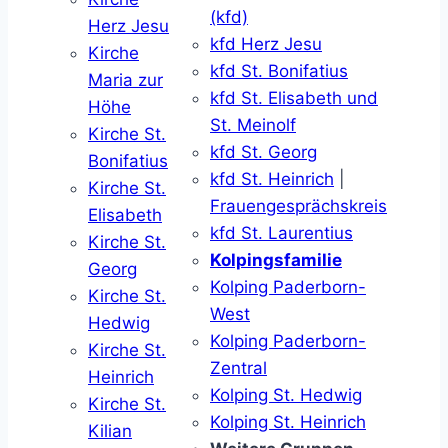
(kfd)
Herz Jesu
kfd Herz Jesu
Kirche
kfd St. Bonifatius
Maria zur
kfd St. Elisabeth und
Höhe
St. Meinolf
Kirche St.
kfd St. Georg
Bonifatius
kfd St. Heinrich
|
Kirche St.
Frauengesprächskreis
Elisabeth
kfd St. Laurentius
Kirche St.
Kolpingsfamilie
Georg
Kolping Paderborn-
Kirche St.
West
Hedwig
Kolping Paderborn-
Kirche St.
Zentral
Heinrich
Kolping St. Hedwig
Kirche St.
Kolping St. Heinrich
Kilian