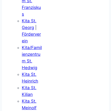
m St.
Franzisku
s
Kita St.
Georg
|
Förderver
ein
Kita/Famil
ienzentru
m St.
Hedwig
Kita St.
Heinrich
Kita St.
Kilian
Kita St.
Meinolf