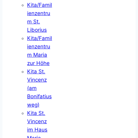
Kita/Famil
ienzentru
m St.
Liborius
Kita/Famil
ienzentru
m Maria
zur Höhe
Kita St.
Vincenz
(am
Bonifatius
weg)
Kita St.
Vincenz
im Haus