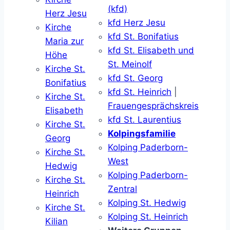
(kfd)
Herz Jesu
kfd Herz Jesu
Kirche
kfd St. Bonifatius
Maria zur
kfd St. Elisabeth und
Höhe
St. Meinolf
Kirche St.
kfd St. Georg
Bonifatius
kfd St. Heinrich
|
Kirche St.
Frauengesprächskreis
Elisabeth
kfd St. Laurentius
Kirche St.
Kolpingsfamilie
Georg
Kolping Paderborn-
Kirche St.
West
Hedwig
Kolping Paderborn-
Kirche St.
Zentral
Heinrich
Kolping St. Hedwig
Kirche St.
Kolping St. Heinrich
Kilian