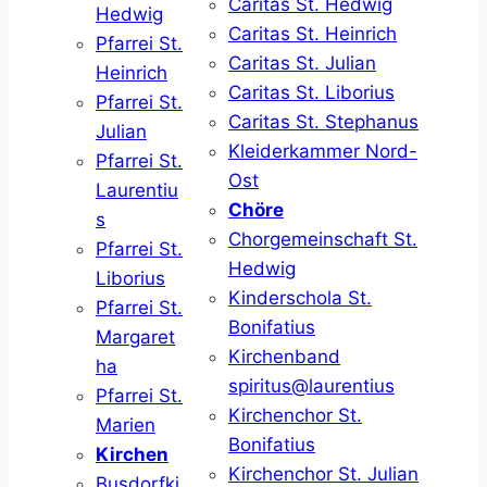
Caritas St. Hedwig
Hedwig
Caritas St. Heinrich
Pfarrei St.
Caritas St. Julian
Heinrich
Caritas St. Liborius
Pfarrei St.
Caritas St. Stephanus
Julian
Kleiderkammer Nord-
Pfarrei St.
Ost
Laurentiu
Chöre
s
Chorgemeinschaft St.
Pfarrei St.
Hedwig
Liborius
Kinderschola St.
Pfarrei St.
Bonifatius
Margaret
Kirchenband
ha
spiritus@laurentius
Pfarrei St.
Kirchenchor St.
Marien
Bonifatius
Kirchen
Kirchenchor St. Julian
Busdorfki