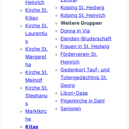
Heinrich
Kolping St. Hedwig
Kirche St.
Kolping St. Heinrich
Kilian
Weitere Gruppen
Kirche St.
Donna in Via
Laurentiu
Elenden-Bruderschaft
s
Frauen in St. Hedwig
Kirche St.
Förderverein St.
Margaret
Heinrich
ha
Gedenkort Tauf- und
Kirche St.
Totengedächtnis St.
Meinolf
Georg
Kirche St.
Libori-Oase
Stephanu
Pilgerkirche in Dahl
s
Senioren
Marktkirc
he
Kitas