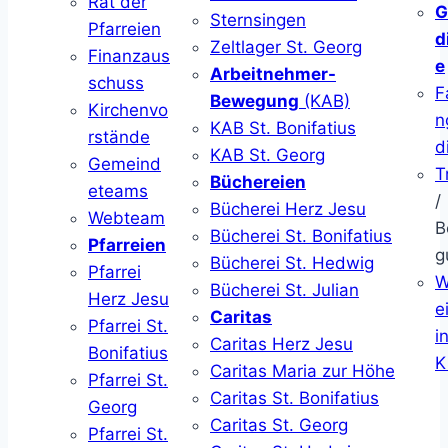
Rat der
G
Sternsingen
Pfarreien
d
Zeltlager St. Georg
Finanzaus
e
Arbeitnehmer-
schuss
F
Bewegung
(KAB)
Kirchenvo
n
KAB St. Bonifatius
rstände
d
KAB St. Georg
Gemeind
T
Büchereien
eteams
/
Bücherei Herz Jesu
Webteam
B
Bücherei St. Bonifatius
Pfarreien
g
Bücherei St. Hedwig
Pfarrei
W
Bücherei St. Julian
Herz Jesu
ei
Caritas
Pfarrei St.
i
Caritas Herz Jesu
Bonifatius
K
Caritas Maria zur Höhe
Pfarrei St.
Caritas St. Bonifatius
Georg
Caritas St. Georg
Pfarrei St.