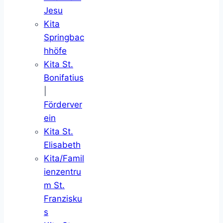
Jesu
Kita
Springbac
hhöfe
Kita St.
Bonifatius
|
Förderver
ein
Kita St.
Elisabeth
Kita/Famil
ienzentru
m St.
Franzisku
s