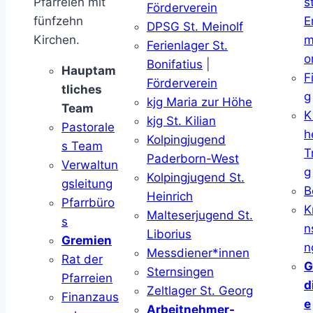
Pfarreien mit
s
Förderverein
fünfzehn
E
DPSG St. Meinolf
Kirchen.
m
Ferienlager St.
o
Bonifatius
|
Hauptam
F
Förderverein
tliches
g
kjg Maria zur Höhe
Team
K
kjg St. Kilian
Pastorale
h
Kolpingjugend
s Team
T
Paderborn-West
Verwaltun
g
Kolpingjugend St.
gsleitung
B
Heinrich
Pfarrbüro
K
Malteserjugend St.
s
n
Liborius
Gremien
n
Messdiener*innen
Rat der
G
Sternsingen
Pfarreien
d
Zeltlager St. Georg
Finanzaus
e
Arbeitnehmer-