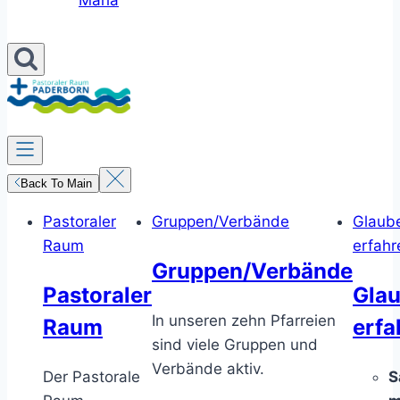
Maria
Back To Main
Pastoraler
Gruppen/Verbände
Glaub
Raum
erfahr
Gruppen/Verbände
Pastoraler
Gla
In unseren zehn Pfarreien
Raum
erfa
sind viele Gruppen und
Verbände aktiv.
Der Pastorale
S