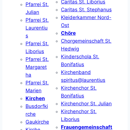
Caritas St. Liborius
Pfarrei St.
Caritas St. Stephanus
Julian
Kleiderkammer Nord-
Pfarrei St.
Ost
Laurentiu
Chöre
s
Chorgemeinschaft St.
Pfarrei St.
Hedwig
Liborius
Kinderschola St.
Pfarrei St.
Bonifatius
Margaret
Kirchenband
ha
spiritus@laurentius
Pfarrei St.
Kirchenchor St.
Marien
Bonifatius
Kirchen
Kirchenchor St. Julian
Busdorfki
Kirchenchor St.
rche
Liborius
Gaukirche
Frauengemeinschaft
Kirche