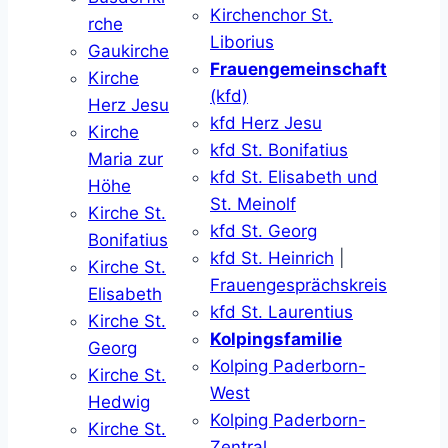
Kirchenchor St.
rche
Liborius
Gaukirche
Frauengemeinschaft
Kirche
(kfd)
Herz Jesu
kfd Herz Jesu
Kirche
kfd St. Bonifatius
Maria zur
kfd St. Elisabeth und
Höhe
St. Meinolf
Kirche St.
kfd St. Georg
Bonifatius
kfd St. Heinrich
|
Kirche St.
Frauengesprächskreis
Elisabeth
kfd St. Laurentius
Kirche St.
Kolpingsfamilie
Georg
Kolping Paderborn-
Kirche St.
West
Hedwig
Kolping Paderborn-
Kirche St.
Zentral