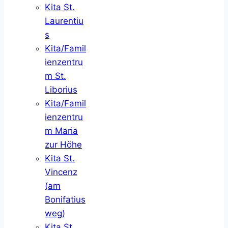
Kita St.
Laurentiu
s
Kita/Famil
ienzentru
m St.
Liborius
Kita/Famil
ienzentru
m Maria
zur Höhe
Kita St.
Vincenz
(am
Bonifatius
weg)
Kita St.