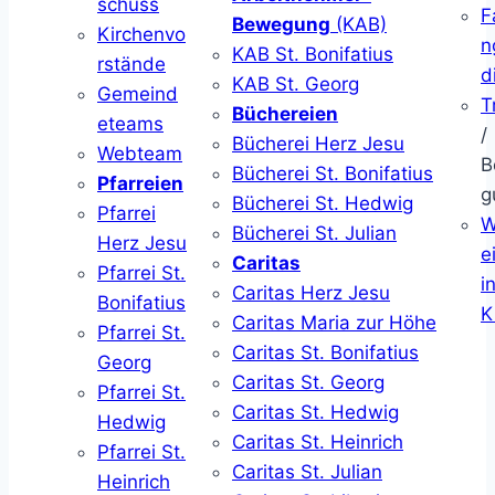
schuss
F
Bewegung
(KAB)
Kirchenvo
n
KAB St. Bonifatius
rstände
d
KAB St. Georg
Gemeind
T
Büchereien
eteams
/
Bücherei Herz Jesu
Webteam
B
Bücherei St. Bonifatius
Pfarreien
g
Bücherei St. Hedwig
Pfarrei
W
Bücherei St. Julian
Herz Jesu
ei
Caritas
Pfarrei St.
i
Caritas Herz Jesu
Bonifatius
K
Caritas Maria zur Höhe
Pfarrei St.
Caritas St. Bonifatius
Georg
Caritas St. Georg
Pfarrei St.
Caritas St. Hedwig
Hedwig
Caritas St. Heinrich
Pfarrei St.
Caritas St. Julian
Heinrich