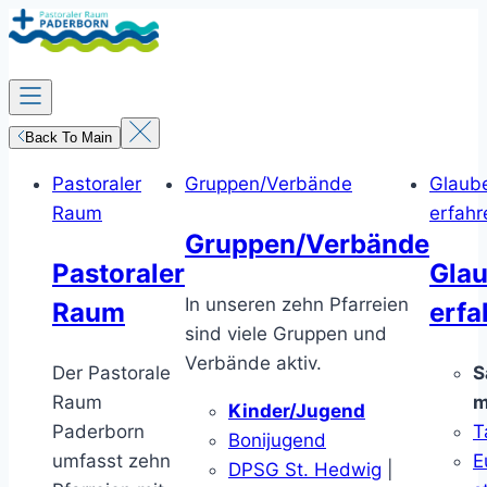
Zum
Inhalt
springen
Back To Main
Pastoraler
Gruppen/Verbände
Glaub
Raum
erfahr
Gruppen/Verbände
Pastoraler
Gla
In unseren zehn Pfarreien
Raum
erfa
sind viele Gruppen und
Verbände aktiv.
Der Pastorale
S
Raum
m
Kinder/Jugend
Paderborn
T
Bonijugend
umfasst zehn
E
DPSG St. Hedwig
|