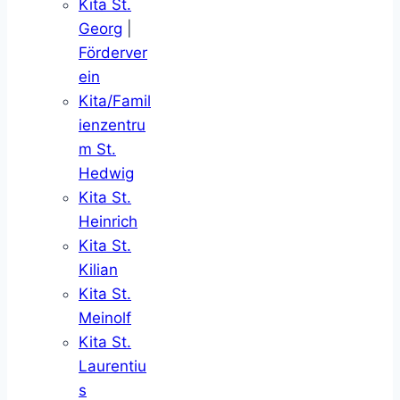
Kita St.
Georg
|
Förderver
ein
Kita/Famil
ienzentru
m St.
Hedwig
Kita St.
Heinrich
Kita St.
Kilian
Kita St.
Meinolf
Kita St.
Laurentiu
s