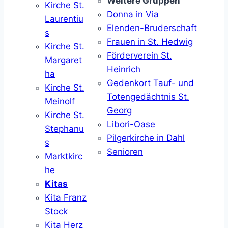
Weitere Gruppen
Kirche St.
Donna in Via
Laurentiu
Elenden-Bruderschaft
s
Frauen in St. Hedwig
Kirche St.
Förderverein St.
Margaret
Heinrich
ha
Gedenkort Tauf- und
Kirche St.
Totengedächtnis St.
Meinolf
Georg
Kirche St.
Libori-Oase
Stephanu
Pilgerkirche in Dahl
s
Senioren
Marktkirc
he
Kitas
Kita Franz
Stock
Kita Herz