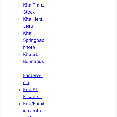
Kita Franz
Stock
Kita Herz
Jesu
Kita
Springbac
hhöfe
Kita St.
Bonifatius
|
Förderver
ein
Kita St.
Elisabeth
Kita/Famil
ienzentru