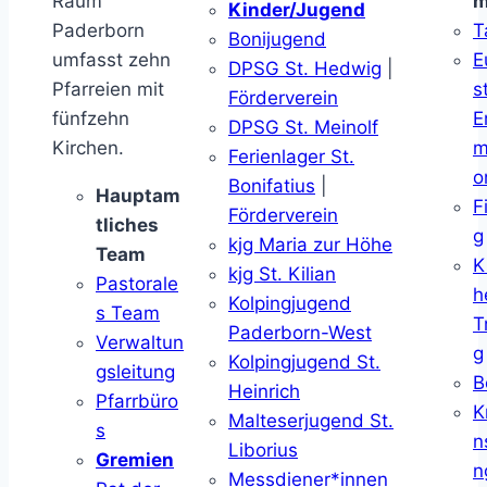
Raum
m
Kinder/Jugend
Paderborn
T
Bonijugend
umfasst zehn
E
DPSG St. Hedwig
|
Pfarreien mit
s
Förderverein
fünfzehn
E
DPSG St. Meinolf
Kirchen.
m
Ferienlager St.
o
Bonifatius
|
Hauptam
F
Förderverein
tliches
g
kjg Maria zur Höhe
Team
K
kjg St. Kilian
Pastorale
h
Kolpingjugend
s Team
T
Paderborn-West
Verwaltun
g
Kolpingjugend St.
gsleitung
B
Heinrich
Pfarrbüro
K
Malteserjugend St.
s
n
Liborius
Gremien
n
Messdiener*innen