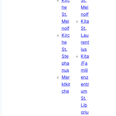
Kirc
St.
he
Mei
St.
nolf
Mei
Kita
nolf
St.
Kirc
Lau
he
rent
St.
ius
Ste
Kita
pha
/Fa
nus
mili
Mar
enz
ktkir
entr
che
um
St.
Lib
oriu