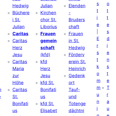
s
o
Hedwig
Julian
Elenden
t
t
Büchere
Kirchen
-
i
t
i St.
chor St.
Bruders
e
e
Julian
Liborius
chaft
|
s
j
Caritas
Frauen
Frauen
E
d
Caritas
gemein
in St.
r
i
Herz
schaft
Hedwig
s
e
Jesu
(kfd)
Förderv
t
n
Caritas
kfd
erein St.
k
s
j
Maria
Herz
Heinrich
o
t
zur
Jesu
Gedenk
m
e
Höhe
kfd St.
ort
m
T
h
Caritas
Bonifati
Tauf-
u
r
e
St.
us
und
n
a
d
Bonifati
kfd St.
Totenge
i
u
us
Elisabet
dächtni
o
e