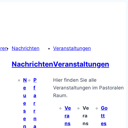
hren
Nachrichten
Veranstaltungen
Nachrichten
Veranstaltungen
N
P
Hier finden Sie alle
e
f
Veranstaltungen im Pastoralen
u
a
Raum.
e
r
Ve
Ve
Go
s
r
ra
ra
tt
e
n
ns
ns
es
n
a