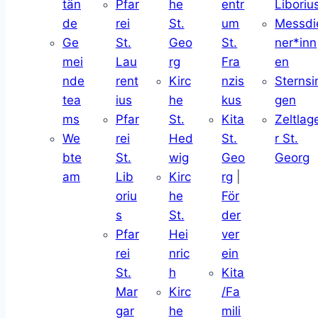
tän
Pfar
he
entr
Liboriu
de
rei
St.
um
Messdi
Ge
St.
Geo
St.
ner*inn
mei
Lau
rg
Fra
en
nde
rent
Kirc
nzis
Sternsi
tea
ius
he
kus
gen
ms
Pfar
St.
Kita
Zeltlag
We
rei
Hed
St.
r St.
bte
St.
wig
Geo
Georg
am
Lib
Kirc
rg
|
oriu
he
För
s
St.
der
Pfar
Hei
ver
rei
nric
ein
St.
h
Kita
Mar
Kirc
/Fa
gar
he
mili