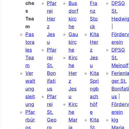
che
Pfar
Bus
Fra
DPSG
s
rei
dorf
nz
St.
Tea
Her
kirc
Sto
Hedwi
m
z
he
ck
|
Pas
Jes
Gau
Kita
Förder
tora
u
kirc
Her
erein
les
Pfar
he
z
DPSG
Tea
rei
Kirc
Jes
St.
m
St.
he
u
Meinolf
Ver
Bon
Her
Kita
Ferienl
walt
ifati
z
Spri
ger St.
ung
us
Jes
ngb
Bonifat
sleit
Pfar
u
ach
us
|
ung
rei
Kirc
höf
Förder
Pfar
St.
he
e
erein
rbür
Geo
Mar
Kita
kjg
os
rg
ia
St.
Maria