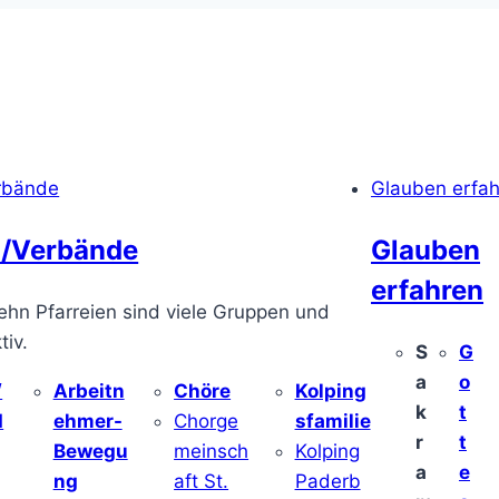
rbände
Glauben erfa
/Verbände
Glauben
erfahren
ehn Pfarreien sind viele Gruppen und
iv.
S
G
a
o
/
Arbeitn
Chöre
Kolping
k
t
d
ehmer-
Chorge
sfamilie
r
t
Bewegu
meinsch
Kolping
a
e
ng
aft St.
Paderb