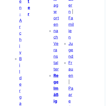
e
t
ag
er
n
e
w
n
|
-
r
ort
Fa
A
en
mil
r
na
ie
c
ch
n
h
Ve
Ju
i
ra
ge
v
ns
nd
B
tal
Fr
i
ter
au
l
Re
en
d
ge
|
e
lm
Pa
r
äß
ar
g
ig
e
a