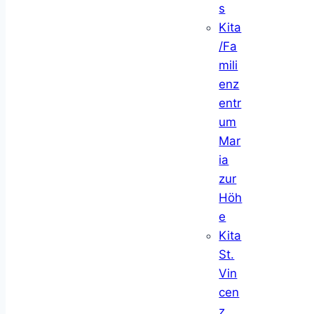
s
Kita
/Fa
mili
enz
entr
um
Mar
ia
zur
Höh
e
Kita
St.
Vin
cen
z