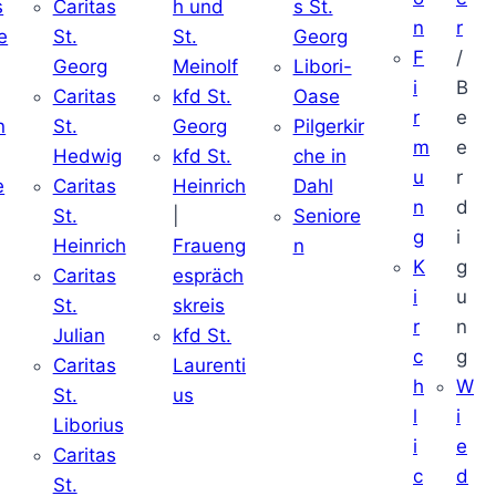
s
Caritas
h und
s St.
n
r
e
St.
St.
Georg
F
/
Georg
Meinolf
Libori-
i
B
Caritas
kfd St.
Oase
r
e
n
St.
Georg
Pilgerkir
m
e
Hedwig
kfd St.
che in
u
r
e
Caritas
Heinrich
Dahl
n
d
St.
|
Seniore
g
i
Heinrich
Fraueng
n
K
g
Caritas
espräch
i
u
St.
skreis
r
n
Julian
kfd St.
c
g
Caritas
Laurenti
h
W
St.
us
l
i
Liborius
i
e
Caritas
c
d
St.