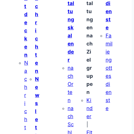
tal
tal
di
t
c
tu
tu
en
d
h
ng
ng
st
e
r
sk
en
e
c
i
al
na
Fa
k
c
en
ch
mil
e
h
de
Zi
ie
n
t
r
el
ng
N
e
na
gr
ott
a
n
ch
up
es
c
N
Or
pe
di
h
e
te
n
en
r
w
n
Ki
st
i
s
na
nd
e
c
l
ch
er
h
e
Sc
|
t
t
hl
Elt