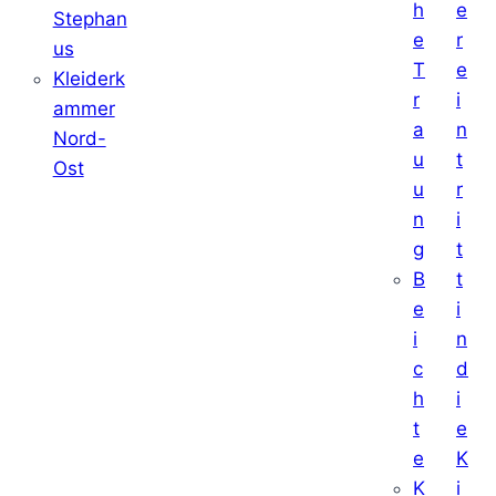
h
e
Stephan
e
r
us
T
e
Kleiderk
r
i
ammer
a
n
Nord-
u
t
Ost
u
r
n
i
g
t
B
t
e
i
i
n
c
d
h
i
t
e
e
K
K
i