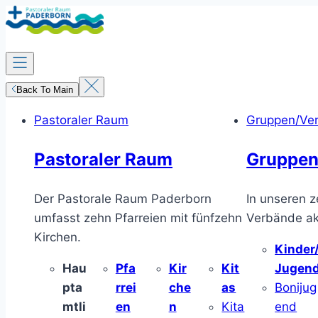
Zum
Inhalt
springen
Back To Main
Pastoraler Raum
Gruppen/Ve
Pastoraler Raum
Gruppen
Der Pastorale Raum Paderborn
In unseren z
umfasst zehn Pfarreien mit fünfzehn
Verbände akt
Kirchen.
Kinder
Hau
Pfa
Kir
Kit
Jugen
pta
rrei
che
as
Bonijug
mtli
en
n
Kita
end