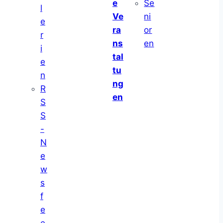
e
Se
l
Ve
ni
e
ra
or
r
ns
en
i
tal
e
tu
n
ng
R
en
S
S
-
N
e
w
s
f
e