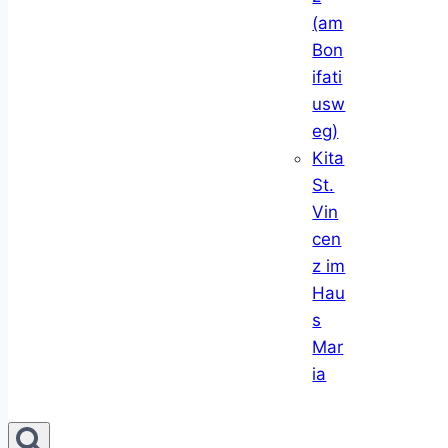
(am
Bon
ifati
usw
eg)
Kita
St.
Vin
cen
z im
Hau
s
Mar
ia