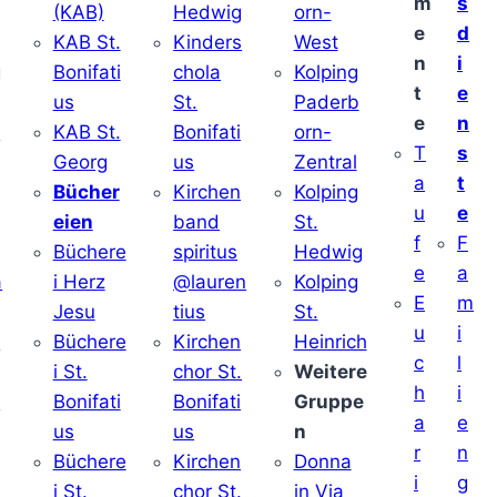
m
s
(KAB)
Hedwig
orn-
e
d
KAB St.
Kinders
West
n
i
g
Bonifati
chola
Kolping
t
e
us
St.
Paderb
e
n
v
KAB St.
Bonifati
orn-
T
s
Georg
us
Zentral
a
t
Bücher
Kirchen
Kolping
u
e
eien
band
St.
f
F
Büchere
spiritus
Hedwig
e
a
a
i Herz
@lauren
Kolping
E
m
Jesu
tius
St.
u
i
i
Büchere
Kirchen
Heinrich
c
l
i St.
chor St.
Weitere
h
i
v
Bonifati
Bonifati
Gruppe
a
e
us
us
n
r
n
Büchere
Kirchen
Donna
i
g
i St.
chor St.
in Via