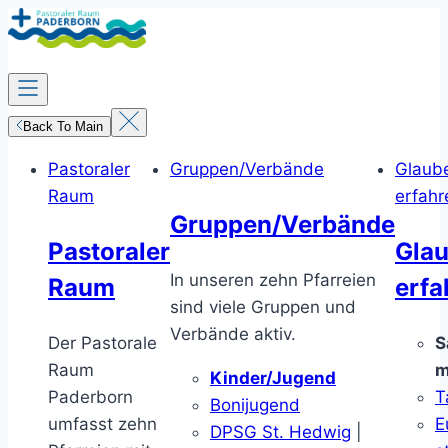
Zum
Inhalt
springen
Back To Main
Pastoraler
Gruppen/Verbände
Glaub
Raum
erfahr
Gruppen/Verbände
Pastoraler
Gla
In unseren zehn Pfarreien
Raum
erfa
sind viele Gruppen und
Verbände aktiv.
Der Pastorale
S
Raum
m
Kinder/Jugend
Paderborn
T
Bonijugend
umfasst zehn
E
DPSG St. Hedwig
|