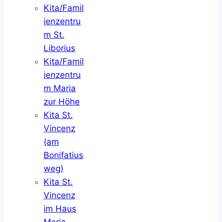
Kita/Famil
ienzentru
m St.
Liborius
Kita/Famil
ienzentru
m Maria
zur Höhe
Kita St.
Vincenz
(am
Bonifatius
weg)
Kita St.
Vincenz
im Haus