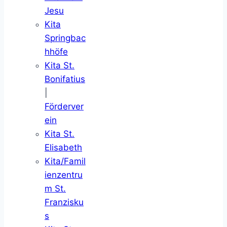
Jesu
Kita
Springbac
hhöfe
Kita St.
Bonifatius
|
Förderver
ein
Kita St.
Elisabeth
Kita/Famil
ienzentru
m St.
Franzisku
s