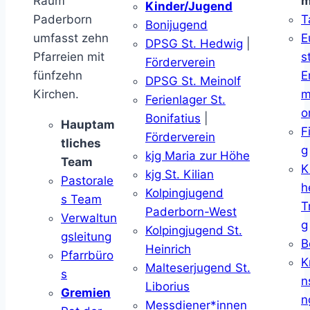
Raum
m
Kinder/Jugend
Paderborn
T
Bonijugend
umfasst zehn
E
DPSG St. Hedwig
|
Pfarreien mit
s
Förderverein
fünfzehn
E
DPSG St. Meinolf
Kirchen.
m
Ferienlager St.
o
Bonifatius
|
Hauptam
F
Förderverein
tliches
g
kjg Maria zur Höhe
Team
K
kjg St. Kilian
Pastorale
h
Kolpingjugend
s Team
T
Paderborn-West
Verwaltun
g
Kolpingjugend St.
gsleitung
B
Heinrich
Pfarrbüro
K
Malteserjugend St.
s
n
Liborius
Gremien
n
Messdiener*innen