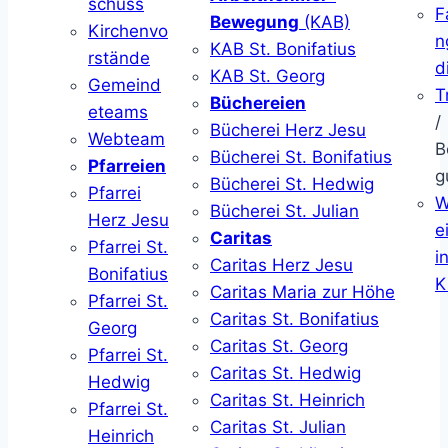
schuss
F
Bewegung
(KAB)
Kirchenvo
n
KAB St. Bonifatius
rstände
d
KAB St. Georg
Gemeind
T
Büchereien
eteams
/
Bücherei Herz Jesu
Webteam
B
Bücherei St. Bonifatius
Pfarreien
g
Bücherei St. Hedwig
Pfarrei
W
Bücherei St. Julian
Herz Jesu
ei
Caritas
Pfarrei St.
i
Caritas Herz Jesu
Bonifatius
K
Caritas Maria zur Höhe
Pfarrei St.
Caritas St. Bonifatius
Georg
Caritas St. Georg
Pfarrei St.
Caritas St. Hedwig
Hedwig
Caritas St. Heinrich
Pfarrei St.
Caritas St. Julian
Heinrich