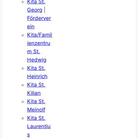
Kita St.
Georg
|
Förderver
ein
Kita/Famil
ienzentru
m St.
Hedwig
Kita St.
Heinrich
Kita St.
Kilian
Kita St.
Meinolf
Kita St.
Laurentiu
s