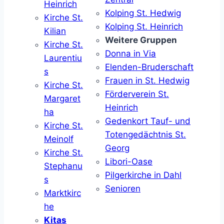
Heinrich
Kolping St. Hedwig
Kirche St.
Kolping St. Heinrich
Kilian
Weitere Gruppen
Kirche St.
Donna in Via
Laurentiu
Elenden-Bruderschaft
s
Frauen in St. Hedwig
Kirche St.
Förderverein St.
Margaret
Heinrich
ha
Gedenkort Tauf- und
Kirche St.
Totengedächtnis St.
Meinolf
Georg
Kirche St.
Libori-Oase
Stephanu
Pilgerkirche in Dahl
s
Senioren
Marktkirc
he
Kitas