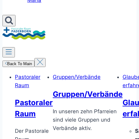
Maria
Back To Main
Pastoraler
Gruppen/Verbände
Glaub
Raum
erfahr
Gruppen/Verbände
Pastoraler
Gla
In unseren zehn Pfarreien
Raum
erfa
sind viele Gruppen und
Verbände aktiv.
Der Pastorale
S