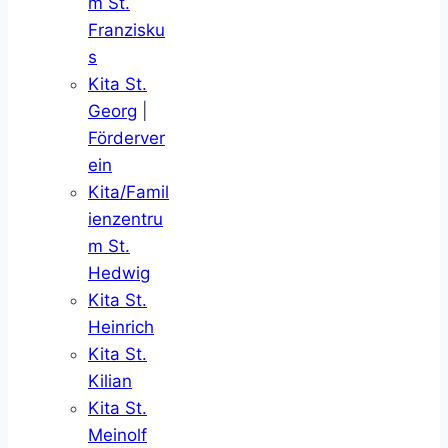
m St.
Franzisku
s
Kita St.
Georg
|
Förderver
ein
Kita/Famil
ienzentru
m St.
Hedwig
Kita St.
Heinrich
Kita St.
Kilian
Kita St.
Meinolf