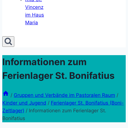
Vincenz
im Haus
Maria
Informationen zum
Ferienlager St. Bonifatius
/
Gruppen und Verbände im Pastoralen Raum
/
Kinder und Jugend
/
Ferienlager St. Bonifatius (Boni-
Zeltlager)
/
Informationen zum Ferienlager St.
Bonifatius