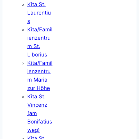
Kita St.
Laurentiu
s
Kita/Famil
ienzentru
m St.
Liborius
Kita/Famil
ienzentru
m Maria
zur Höhe
Kita St.
Vincenz
(am
Bonifatius
weg)
Kita St.