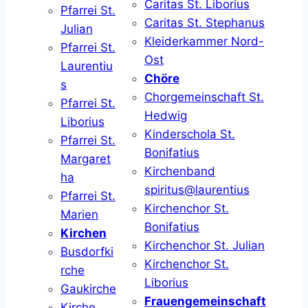
Caritas St. Liborius
Pfarrei St.
Caritas St. Stephanus
Julian
Kleiderkammer Nord-
Pfarrei St.
Ost
Laurentiu
Chöre
s
Chorgemeinschaft St.
Pfarrei St.
Hedwig
Liborius
Kinderschola St.
Pfarrei St.
Bonifatius
Margaret
Kirchenband
ha
spiritus@laurentius
Pfarrei St.
Kirchenchor St.
Marien
Bonifatius
Kirchen
Kirchenchor St. Julian
Busdorfki
Kirchenchor St.
rche
Liborius
Gaukirche
Frauengemeinschaft
Kirche