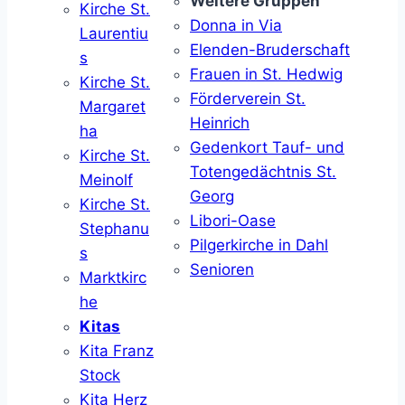
Weitere Gruppen
Kirche St.
Donna in Via
Laurentiu
Elenden-Bruderschaft
s
Frauen in St. Hedwig
Kirche St.
Förderverein St.
Margaret
Heinrich
ha
Gedenkort Tauf- und
Kirche St.
Totengedächtnis St.
Meinolf
Georg
Kirche St.
Libori-Oase
Stephanu
Pilgerkirche in Dahl
s
Senioren
Marktkirc
he
Kitas
Kita Franz
Stock
Kita Herz