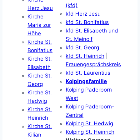
(kfd)
Herz Jesu
kfd Herz Jesu
Kirche
kfd St. Bonifatius
Maria zur
kfd St. Elisabeth und
Höhe
St. Meinolf
Kirche St.
kfd St. Georg
Bonifatius
kfd St. Heinrich
|
Kirche St.
Frauengesprächskreis
Elisabeth
kfd St. Laurentius
Kirche St.
Kolpingsfamilie
Georg
Kolping Paderborn-
Kirche St.
West
Hedwig
Kolping Paderborn-
Kirche St.
Zentral
Heinrich
Kolping St. Hedwig
Kirche St.
Kolping St. Heinrich
Kilian