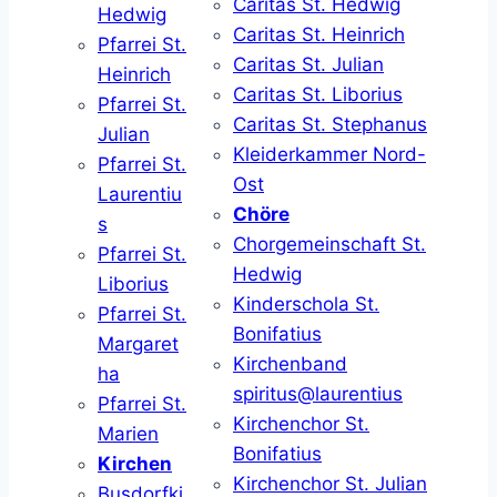
Caritas St. Hedwig
Hedwig
Caritas St. Heinrich
Pfarrei St.
Caritas St. Julian
Heinrich
Caritas St. Liborius
Pfarrei St.
Caritas St. Stephanus
Julian
Kleiderkammer Nord-
Pfarrei St.
Ost
Laurentiu
Chöre
s
Chorgemeinschaft St.
Pfarrei St.
Hedwig
Liborius
Kinderschola St.
Pfarrei St.
Bonifatius
Margaret
Kirchenband
ha
spiritus@laurentius
Pfarrei St.
Kirchenchor St.
Marien
Bonifatius
Kirchen
Kirchenchor St. Julian
Busdorfki