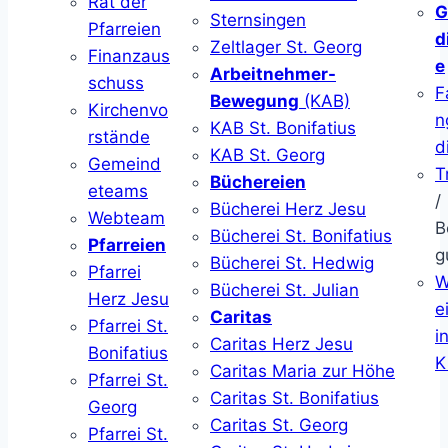
Rat der
G
Sternsingen
Pfarreien
d
Zeltlager St. Georg
Finanzaus
e
Arbeitnehmer-
schuss
F
Bewegung
(KAB)
Kirchenvo
n
KAB St. Bonifatius
rstände
d
KAB St. Georg
Gemeind
T
Büchereien
eteams
/
Bücherei Herz Jesu
Webteam
B
Bücherei St. Bonifatius
Pfarreien
g
Bücherei St. Hedwig
Pfarrei
W
Bücherei St. Julian
Herz Jesu
ei
Caritas
Pfarrei St.
i
Caritas Herz Jesu
Bonifatius
K
Caritas Maria zur Höhe
Pfarrei St.
Caritas St. Bonifatius
Georg
Caritas St. Georg
Pfarrei St.