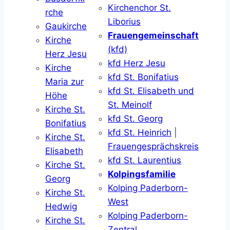
Kirchenchor St.
rche
Liborius
Gaukirche
Frauengemeinschaft
Kirche
(kfd)
Herz Jesu
kfd Herz Jesu
Kirche
kfd St. Bonifatius
Maria zur
kfd St. Elisabeth und
Höhe
St. Meinolf
Kirche St.
kfd St. Georg
Bonifatius
kfd St. Heinrich
|
Kirche St.
Frauengesprächskreis
Elisabeth
kfd St. Laurentius
Kirche St.
Kolpingsfamilie
Georg
Kolping Paderborn-
Kirche St.
West
Hedwig
Kolping Paderborn-
Kirche St.
Zentral