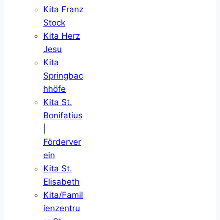
Kita Franz
Stock
Kita Herz
Jesu
Kita
Springbac
hhöfe
Kita St.
Bonifatius
|
Förderver
ein
Kita St.
Elisabeth
Kita/Famil
ienzentru