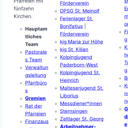
Pfarreien mit
s
Förderverein
fünfzehn
E
DPSG St. Meinolf
Kirchen.
m
Ferienlager St.
o
Bonifatius
|
Hauptam
F
Förderverein
tliches
g
kjg Maria zur Höhe
Team
K
kjg St. Kilian
Pastorale
h
Kolpingjugend
s Team
T
Paderborn-West
Verwaltun
g
Kolpingjugend St.
gsleitung
B
Heinrich
Pfarrbüro
K
Malteserjugend St.
s
n
Liborius
Gremien
n
Messdiener*innen
Rat der
G
Sternsingen
Pfarreien
d
Zeltlager St. Georg
Finanzaus
e
Arbeitnehmer-