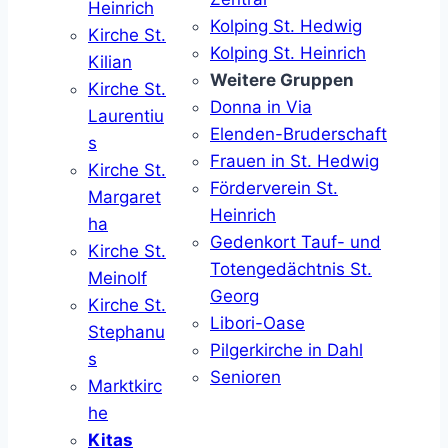
Heinrich
Kolping St. Hedwig
Kirche St.
Kolping St. Heinrich
Kilian
Weitere Gruppen
Kirche St.
Donna in Via
Laurentiu
Elenden-Bruderschaft
s
Frauen in St. Hedwig
Kirche St.
Förderverein St.
Margaret
Heinrich
ha
Gedenkort Tauf- und
Kirche St.
Totengedächtnis St.
Meinolf
Georg
Kirche St.
Libori-Oase
Stephanu
Pilgerkirche in Dahl
s
Senioren
Marktkirc
he
Kitas