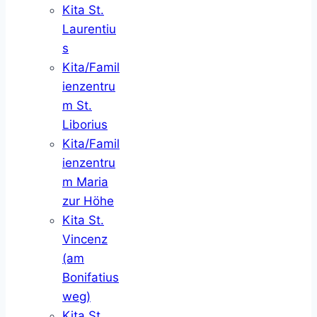
Kita St.
Laurentiu
s
Kita/Famil
ienzentru
m St.
Liborius
Kita/Famil
ienzentru
m Maria
zur Höhe
Kita St.
Vincenz
(am
Bonifatius
weg)
Kita St.