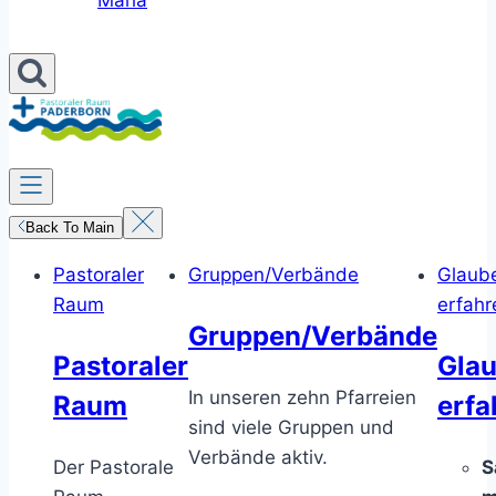
Maria
Back To Main
Pastoraler
Gruppen/Verbände
Glaub
Raum
erfahr
Gruppen/Verbände
Pastoraler
Gla
In unseren zehn Pfarreien
Raum
erfa
sind viele Gruppen und
Verbände aktiv.
Der Pastorale
S