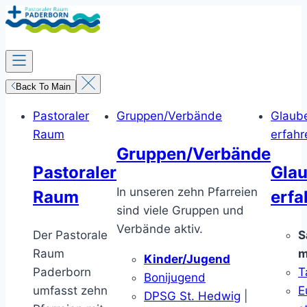
Zum
Inhalt
springen
Back To Main
Pastoraler
Gruppen/Verbände
Glaub
Raum
erfahr
Gruppen/Verbände
Pastoraler
Gla
In unseren zehn Pfarreien
Raum
erfa
sind viele Gruppen und
Verbände aktiv.
Der Pastorale
S
Raum
m
Kinder/Jugend
Paderborn
T
Bonijugend
umfasst zehn
E
DPSG St. Hedwig
|