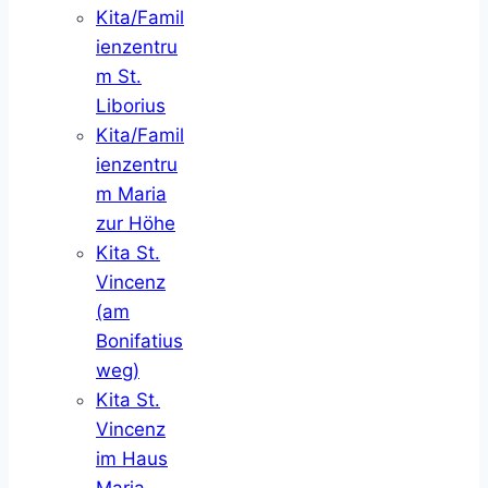
Kita/Famil
ienzentru
m St.
Liborius
Kita/Famil
ienzentru
m Maria
zur Höhe
Kita St.
Vincenz
(am
Bonifatius
weg)
Kita St.
Vincenz
im Haus