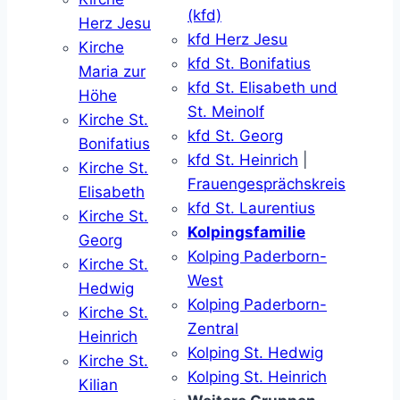
(kfd)
Herz Jesu
kfd Herz Jesu
Kirche
kfd St. Bonifatius
Maria zur
kfd St. Elisabeth und
Höhe
St. Meinolf
Kirche St.
kfd St. Georg
Bonifatius
kfd St. Heinrich
|
Kirche St.
Frauengesprächskreis
Elisabeth
kfd St. Laurentius
Kirche St.
Kolpingsfamilie
Georg
Kolping Paderborn-
Kirche St.
West
Hedwig
Kolping Paderborn-
Kirche St.
Zentral
Heinrich
Kolping St. Hedwig
Kirche St.
Kolping St. Heinrich
Kilian