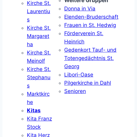
Weitere Gruppen
Kirche St.
Donna in Via
Laurentiu
Elenden-Bruderschaft
s
Frauen in St. Hedwig
Kirche St.
Förderverein St.
Margaret
Heinrich
ha
Gedenkort Tauf- und
Kirche St.
Totengedächtnis St.
Meinolf
Georg
Kirche St.
Libori-Oase
Stephanu
Pilgerkirche in Dahl
s
Senioren
Marktkirc
he
Kitas
Kita Franz
Stock
Kita Herz