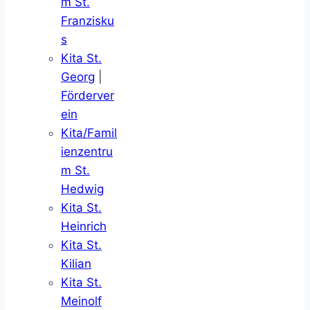
m St.
Franzisku
s
Kita St.
Georg
|
Förderver
ein
Kita/Famil
ienzentru
m St.
Hedwig
Kita St.
Heinrich
Kita St.
Kilian
Kita St.
Meinolf