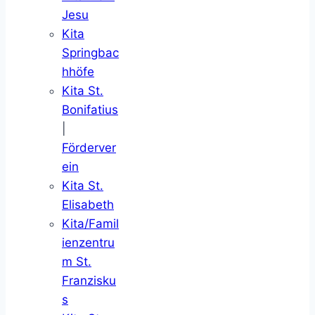
Jesu
Kita
Springbac
hhöfe
Kita St.
Bonifatius
|
Förderver
ein
Kita St.
Elisabeth
Kita/Famil
ienzentru
m St.
Franzisku
s