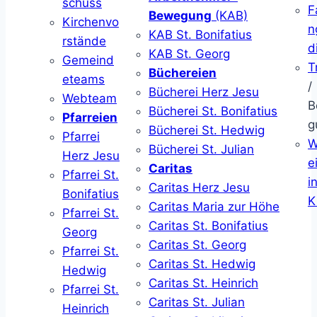
schuss
F
Bewegung
(KAB)
Kirchenvo
n
KAB St. Bonifatius
rstände
d
KAB St. Georg
Gemeind
T
Büchereien
eteams
/
Bücherei Herz Jesu
Webteam
B
Bücherei St. Bonifatius
Pfarreien
g
Bücherei St. Hedwig
Pfarrei
W
Bücherei St. Julian
Herz Jesu
ei
Caritas
Pfarrei St.
i
Caritas Herz Jesu
Bonifatius
K
Caritas Maria zur Höhe
Pfarrei St.
Caritas St. Bonifatius
Georg
Caritas St. Georg
Pfarrei St.
Caritas St. Hedwig
Hedwig
Caritas St. Heinrich
Pfarrei St.
Caritas St. Julian
Heinrich