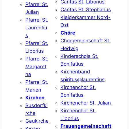
Caritas St. Liborius
Pfarrei St.
Caritas St. Stephanus
Julian
Kleiderkammer Nord-
Pfarrei St.
Ost
Laurentiu
Chöre
s
Chorgemeinschaft St.
Pfarrei St.
Hedwig
Liborius
Kinderschola St.
Pfarrei St.
Bonifatius
Margaret
Kirchenband
ha
spiritus@laurentius
Pfarrei St.
Kirchenchor St.
Marien
Bonifatius
Kirchen
Kirchenchor St. Julian
Busdorfki
Kirchenchor St.
rche
Liborius
Gaukirche
Frauengemeinschaft
Kirche