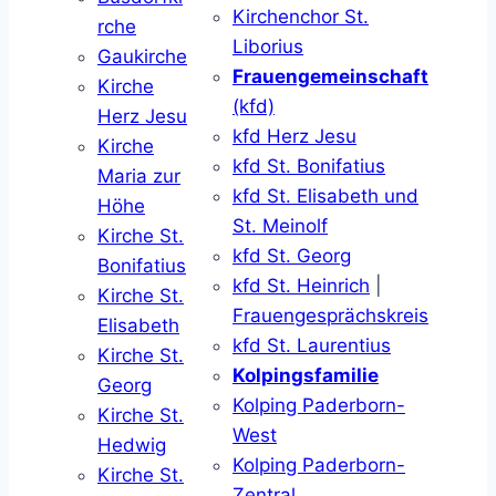
Kirchenchor St.
rche
Liborius
Gaukirche
Frauengemeinschaft
Kirche
(kfd)
Herz Jesu
kfd Herz Jesu
Kirche
kfd St. Bonifatius
Maria zur
kfd St. Elisabeth und
Höhe
St. Meinolf
Kirche St.
kfd St. Georg
Bonifatius
kfd St. Heinrich
|
Kirche St.
Frauengesprächskreis
Elisabeth
kfd St. Laurentius
Kirche St.
Kolpingsfamilie
Georg
Kolping Paderborn-
Kirche St.
West
Hedwig
Kolping Paderborn-
Kirche St.
Zentral