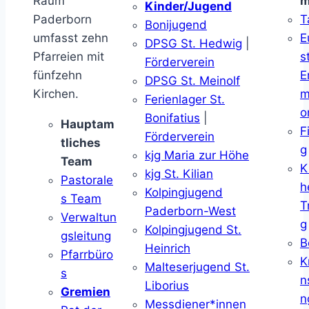
Raum
m
Kinder/Jugend
Paderborn
T
Bonijugend
umfasst zehn
E
DPSG St. Hedwig
|
Pfarreien mit
s
Förderverein
fünfzehn
E
DPSG St. Meinolf
Kirchen.
m
Ferienlager St.
o
Bonifatius
|
Hauptam
F
Förderverein
tliches
g
kjg Maria zur Höhe
Team
K
kjg St. Kilian
Pastorale
h
Kolpingjugend
s Team
T
Paderborn-West
Verwaltun
g
Kolpingjugend St.
gsleitung
B
Heinrich
Pfarrbüro
K
Malteserjugend St.
s
n
Liborius
Gremien
n
Messdiener*innen