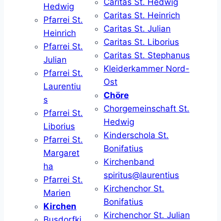
Caritas St. Hedwig
Hedwig
Caritas St. Heinrich
Pfarrei St.
Caritas St. Julian
Heinrich
Caritas St. Liborius
Pfarrei St.
Caritas St. Stephanus
Julian
Kleiderkammer Nord-
Pfarrei St.
Ost
Laurentiu
Chöre
s
Chorgemeinschaft St.
Pfarrei St.
Hedwig
Liborius
Kinderschola St.
Pfarrei St.
Bonifatius
Margaret
Kirchenband
ha
spiritus@laurentius
Pfarrei St.
Kirchenchor St.
Marien
Bonifatius
Kirchen
Kirchenchor St. Julian
Busdorfki