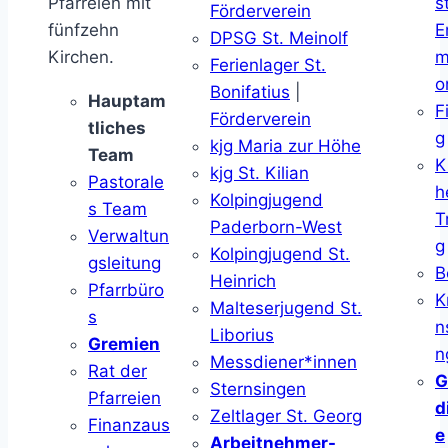
Pfarreien mit
s
Förderverein
fünfzehn
E
DPSG St. Meinolf
Kirchen.
m
Ferienlager St.
o
Bonifatius
|
Hauptam
F
Förderverein
tliches
g
kjg Maria zur Höhe
Team
K
kjg St. Kilian
Pastorale
h
Kolpingjugend
s Team
T
Paderborn-West
Verwaltun
g
Kolpingjugend St.
gsleitung
B
Heinrich
Pfarrbüro
K
Malteserjugend St.
s
n
Liborius
Gremien
n
Messdiener*innen
Rat der
G
Sternsingen
Pfarreien
d
Zeltlager St. Georg
Finanzaus
e
Arbeitnehmer-