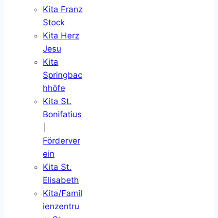
Kita Franz
Stock
Kita Herz
Jesu
Kita
Springbac
hhöfe
Kita St.
Bonifatius
|
Förderver
ein
Kita St.
Elisabeth
Kita/Famil
ienzentru