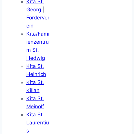
Kita St.
Georg
|
Förderver
ein
Kita/Famil
ienzentru
m St.
Hedwig
Kita St.
Heinrich
Kita St.
Kilian
Kita St.
Meinolf
Kita St.
Laurentiu
s