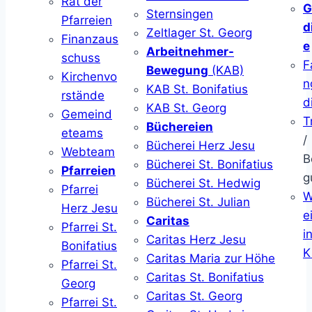
Rat der
G
Sternsingen
Pfarreien
d
Zeltlager St. Georg
Finanzaus
e
Arbeitnehmer-
schuss
F
Bewegung
(KAB)
Kirchenvo
n
KAB St. Bonifatius
rstände
d
KAB St. Georg
Gemeind
T
Büchereien
eteams
/
Bücherei Herz Jesu
Webteam
B
Bücherei St. Bonifatius
Pfarreien
g
Bücherei St. Hedwig
Pfarrei
W
Bücherei St. Julian
Herz Jesu
ei
Caritas
Pfarrei St.
i
Caritas Herz Jesu
Bonifatius
K
Caritas Maria zur Höhe
Pfarrei St.
Caritas St. Bonifatius
Georg
Caritas St. Georg
Pfarrei St.