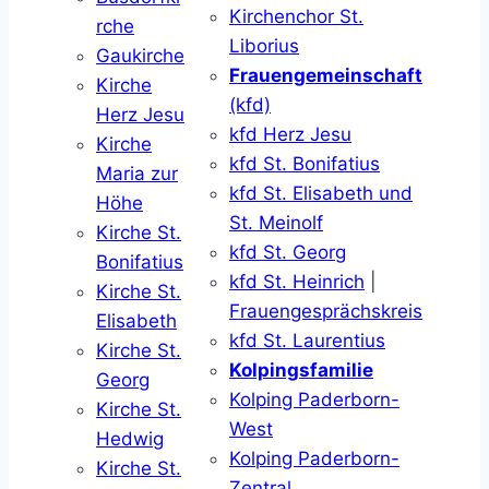
Kirchenchor St.
rche
Liborius
Gaukirche
Frauengemeinschaft
Kirche
(kfd)
Herz Jesu
kfd Herz Jesu
Kirche
kfd St. Bonifatius
Maria zur
kfd St. Elisabeth und
Höhe
St. Meinolf
Kirche St.
kfd St. Georg
Bonifatius
kfd St. Heinrich
|
Kirche St.
Frauengesprächskreis
Elisabeth
kfd St. Laurentius
Kirche St.
Kolpingsfamilie
Georg
Kolping Paderborn-
Kirche St.
West
Hedwig
Kolping Paderborn-
Kirche St.
Zentral