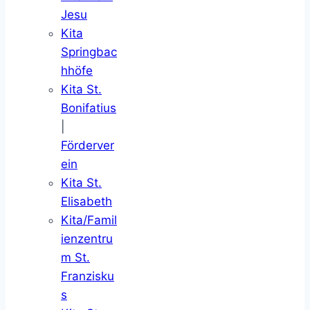
Jesu
Kita
Springbac
hhöfe
Kita St.
Bonifatius
|
Förderver
ein
Kita St.
Elisabeth
Kita/Famil
ienzentru
m St.
Franzisku
s