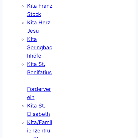
Kita Franz
Stock
Kita Herz
Jesu
Kita
Springbac
hhöfe
Kita St.
Bonifatius
|
Förderver
ein
Kita St.
Elisabeth
Kita/Famil
ienzentru