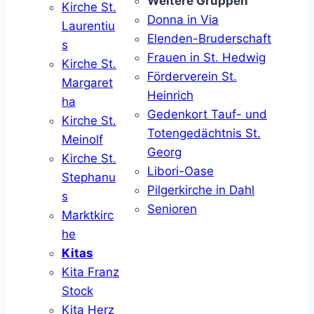
Weitere Gruppen
Kirche St.
Donna in Via
Laurentiu
Elenden-Bruderschaft
s
Frauen in St. Hedwig
Kirche St.
Förderverein St.
Margaret
Heinrich
ha
Gedenkort Tauf- und
Kirche St.
Totengedächtnis St.
Meinolf
Georg
Kirche St.
Libori-Oase
Stephanu
Pilgerkirche in Dahl
s
Senioren
Marktkirc
he
Kitas
Kita Franz
Stock
Kita Herz