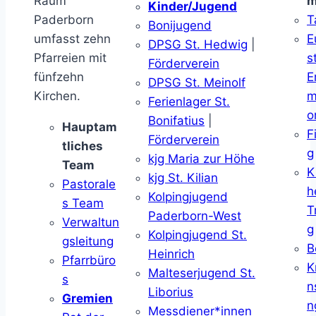
Raum
m
Kinder/Jugend
Paderborn
T
Bonijugend
umfasst zehn
E
DPSG St. Hedwig
|
Pfarreien mit
s
Förderverein
fünfzehn
E
DPSG St. Meinolf
Kirchen.
m
Ferienlager St.
o
Bonifatius
|
Hauptam
F
Förderverein
tliches
g
kjg Maria zur Höhe
Team
K
kjg St. Kilian
Pastorale
h
Kolpingjugend
s Team
T
Paderborn-West
Verwaltun
g
Kolpingjugend St.
gsleitung
B
Heinrich
Pfarrbüro
K
Malteserjugend St.
s
n
Liborius
Gremien
n
Messdiener*innen