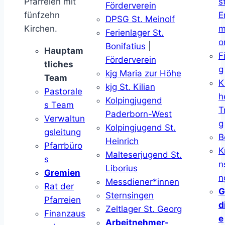
Pfarreien mit
s
Förderverein
fünfzehn
E
DPSG St. Meinolf
Kirchen.
m
Ferienlager St.
o
Bonifatius
|
Hauptam
F
Förderverein
tliches
g
kjg Maria zur Höhe
Team
K
kjg St. Kilian
Pastorale
h
Kolpingjugend
s Team
T
Paderborn-West
Verwaltun
g
Kolpingjugend St.
gsleitung
B
Heinrich
Pfarrbüro
K
Malteserjugend St.
s
n
Liborius
Gremien
n
Messdiener*innen
Rat der
G
Sternsingen
Pfarreien
d
Zeltlager St. Georg
Finanzaus
e
Arbeitnehmer-