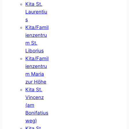
Kita St.
Laurentiu
s
Kita/Famil
ienzentru
m St.
Liborius
Kita/Famil
ienzentru
m Maria
zur Höhe
Kita St.
Vincenz
(am
Bonifatius
weg)
Kita St.