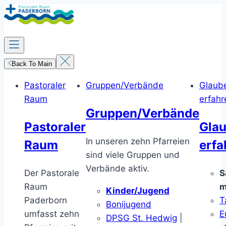
Zum
Inhalt
springen
Back To Main
Pastoraler
Gruppen/Verbände
Glaub
Raum
erfahr
Gruppen/Verbände
Pastoraler
Gla
In unseren zehn Pfarreien
Raum
erfa
sind viele Gruppen und
Verbände aktiv.
Der Pastorale
S
Raum
m
Kinder/Jugend
Paderborn
T
Bonijugend
umfasst zehn
E
DPSG St. Hedwig
|