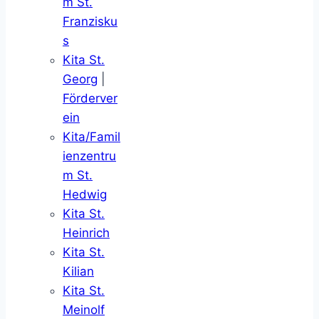
m St.
Franzisku
s
Kita St.
Georg
|
Förderver
ein
Kita/Famil
ienzentru
m St.
Hedwig
Kita St.
Heinrich
Kita St.
Kilian
Kita St.
Meinolf