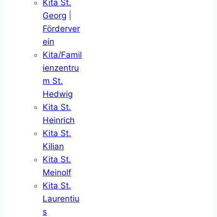
Kita St.
Georg
|
Förderver
ein
Kita/Famil
ienzentru
m St.
Hedwig
Kita St.
Heinrich
Kita St.
Kilian
Kita St.
Meinolf
Kita St.
Laurentiu
s