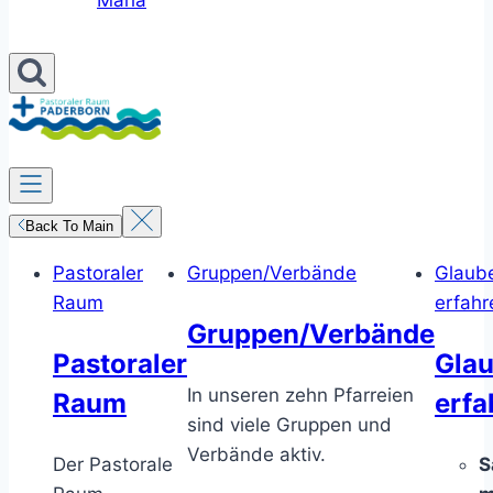
Maria
Back To Main
Pastoraler
Gruppen/Verbände
Glaub
Raum
erfahr
Gruppen/Verbände
Pastoraler
Gla
In unseren zehn Pfarreien
Raum
erfa
sind viele Gruppen und
Verbände aktiv.
Der Pastorale
S