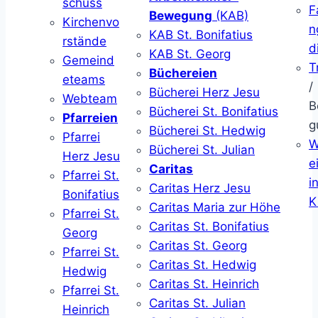
schuss
F
Bewegung
(KAB)
Kirchenvo
n
KAB St. Bonifatius
rstände
d
KAB St. Georg
Gemeind
T
Büchereien
eteams
/
Bücherei Herz Jesu
Webteam
B
Bücherei St. Bonifatius
Pfarreien
g
Bücherei St. Hedwig
Pfarrei
W
Bücherei St. Julian
Herz Jesu
ei
Caritas
Pfarrei St.
i
Caritas Herz Jesu
Bonifatius
K
Caritas Maria zur Höhe
Pfarrei St.
Caritas St. Bonifatius
Georg
Caritas St. Georg
Pfarrei St.
Caritas St. Hedwig
Hedwig
Caritas St. Heinrich
Pfarrei St.
Caritas St. Julian
Heinrich