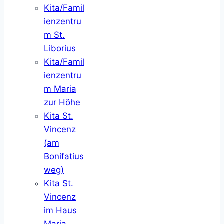
Kita/Famil
ienzentru
m St.
Liborius
Kita/Famil
ienzentru
m Maria
zur Höhe
Kita St.
Vincenz
(am
Bonifatius
weg)
Kita St.
Vincenz
im Haus