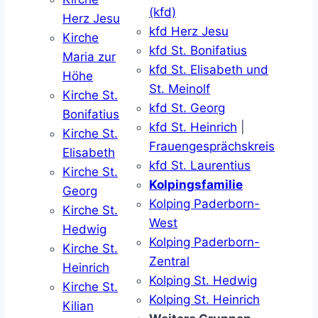
(kfd)
Herz Jesu
kfd Herz Jesu
Kirche
kfd St. Bonifatius
Maria zur
kfd St. Elisabeth und
Höhe
St. Meinolf
Kirche St.
kfd St. Georg
Bonifatius
kfd St. Heinrich
|
Kirche St.
Frauengesprächskreis
Elisabeth
kfd St. Laurentius
Kirche St.
Kolpingsfamilie
Georg
Kolping Paderborn-
Kirche St.
West
Hedwig
Kolping Paderborn-
Kirche St.
Zentral
Heinrich
Kolping St. Hedwig
Kirche St.
Kolping St. Heinrich
Kilian