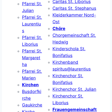
Caritas St. Liborius
Pfarrei St.
Caritas St. Stephanus
Julian
Kleiderkammer Nord-
Pfarrei St.
Ost
Laurentiu
Chöre
s
Chorgemeinschaft St.
Pfarrei St.
Hedwig
Liborius
Kinderschola St.
Pfarrei St.
Bonifatius
Margaret
Kirchenband
ha
spiritus@laurentius
Pfarrei St.
Kirchenchor St.
Marien
Bonifatius
Kirchen
Kirchenchor St. Julian
Busdorfki
Kirchenchor St.
rche
Liborius
Gaukirche
Frauengemeinschaft
Kirche