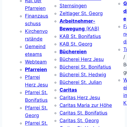
Rat der
G
Sternsingen
Pfarreien
d
Zeltlager St. Georg
Finanzaus
e
Arbeitnehmer-
schuss
F
Bewegung
(KAB)
Kirchenvo
n
KAB St. Bonifatius
rstände
d
KAB St. Georg
Gemeind
T
Büchereien
eteams
/
Bücherei Herz Jesu
Webteam
B
Bücherei St. Bonifatius
Pfarreien
g
Bücherei St. Hedwig
Pfarrei
W
Bücherei St. Julian
Herz Jesu
ei
Caritas
Pfarrei St.
i
Caritas Herz Jesu
Bonifatius
K
Caritas Maria zur Höhe
Pfarrei St.
Caritas St. Bonifatius
Georg
Caritas St. Georg
Pfarrei St.