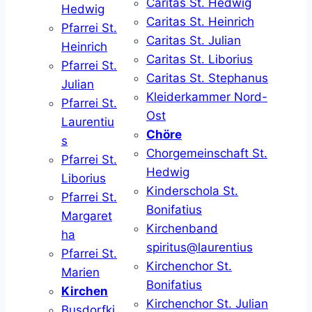
Caritas St. Hedwig
Hedwig
Caritas St. Heinrich
Pfarrei St.
Caritas St. Julian
Heinrich
Caritas St. Liborius
Pfarrei St.
Caritas St. Stephanus
Julian
Kleiderkammer Nord-
Pfarrei St.
Ost
Laurentiu
Chöre
s
Chorgemeinschaft St.
Pfarrei St.
Hedwig
Liborius
Kinderschola St.
Pfarrei St.
Bonifatius
Margaret
Kirchenband
ha
spiritus@laurentius
Pfarrei St.
Kirchenchor St.
Marien
Bonifatius
Kirchen
Kirchenchor St. Julian
Busdorfki